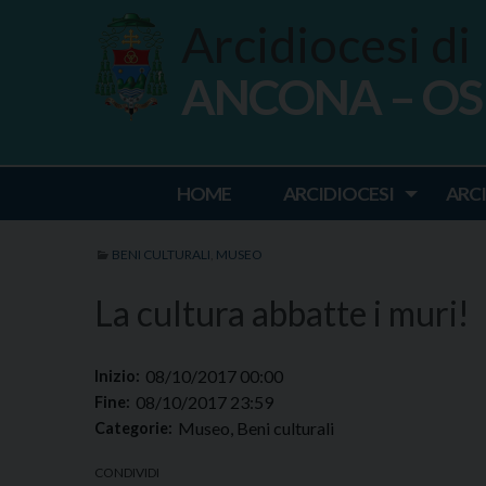
Skip
Arcidiocesi di
to
content
ANCONA – O
Ancona Osim
HOME
ARCIDIOCESI
ARC
BENI CULTURALI
,
MUSEO
La cultura abbatte i muri!
08/10/2017 00:00
Inizio:
08/10/2017 23:59
Fine:
Museo, Beni culturali
Categorie:
CONDIVIDI