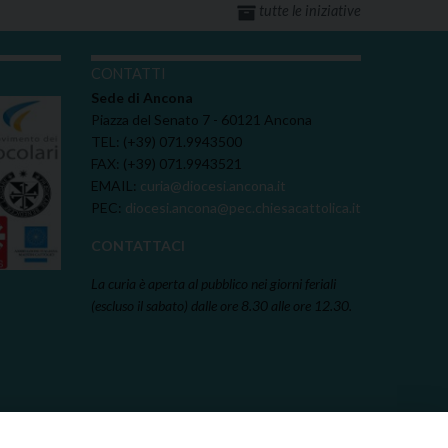
tutte le iniziative
I
CONTATTI
Sede di Ancona
Piazza del Senato 7 - 60121 Ancona
TEL: (+39) 071.9943500
FAX: (+39) 071.9943521
EMAIL:
curia@diocesi.ancona.it
PEC:
diocesi.ancona@pec.chiesacattolica.it
CONTATTACI
La curia è aperta al pubblico nei giorni feriali
(escluso il sabato) dalle ore 8.30 alle ore 12.30.