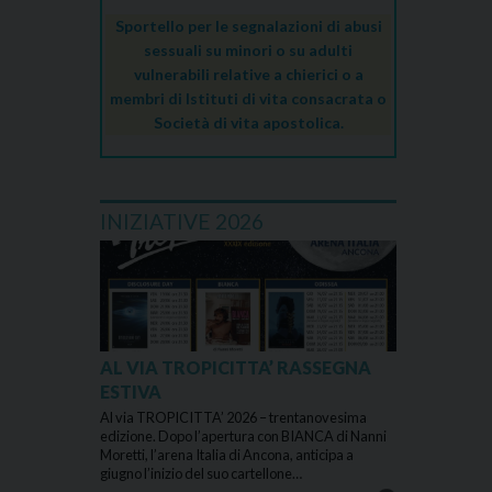
Sportello per le segnalazioni di abusi
sessuali su minori o su adulti
vulnerabili relative a chierici o a
membri di Istituti di vita consacrata o
Società di vita apostolica.
INIZIATIVE 2026
AL VIA TROPICITTA’ RASSEGNA
ESTIVA
Al via TROPICITTA’ 2026 – trentanovesima
edizione. Dopo l’apertura con BIANCA di Nanni
Moretti, l’arena Italia di Ancona, anticipa a
giugno l’inizio del suo cartellone…