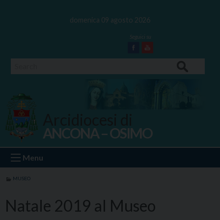
Skip
to
domenica 09 agosto 2026
content
Facebook
Youtube
Search
Arcidiocesi di
ANCONA – OSIMO
Ancona Osimo
Menu
MUSEO
Natale 2019 al Museo