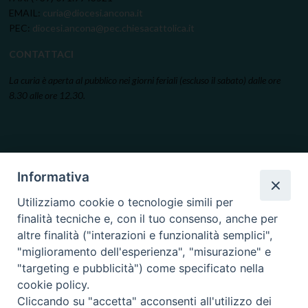
EMAIL:
curia@diocesi.ancona.it
PEC:
diocesi.ancona@pec.chiesacattolica.it
CONTATTACI
La curia è aperta al pubblico nei giorni feriali (escluso il sabato) dalle ore
8.30 alle ore 12.30.
Informativa
Utilizziamo cookie o tecnologie simili per
finalità tecniche e, con il tuo consenso, anche per
altre finalità ("interazioni e funzionalità semplici",
"miglioramento dell'esperienza", "misurazione" e
"targeting e pubblicità") come specificato nella
cookie policy.
Cliccando su "accetta" acconsenti all'utilizzo dei