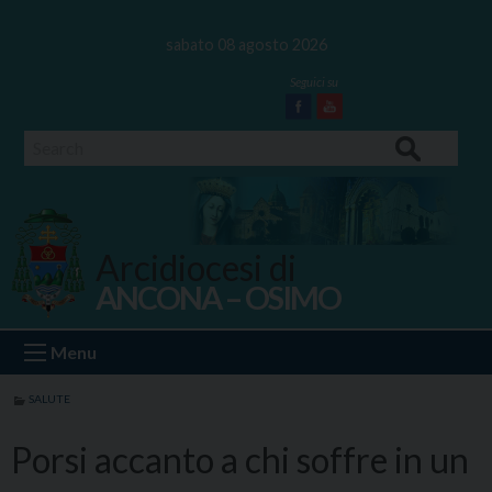
Skip
to
sabato 08 agosto 2026
content
Facebook
Youtube
Search
Arcidiocesi di
ANCONA – OSIMO
Ancona Osimo
Menu
SALUTE
Porsi accanto a chi soffre in un