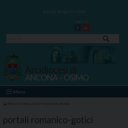
Skip
to
giovedì 06 agosto 2026
content
Facebook
Youtube
Search
Arcidiocesi di
ANCONA – OSIMO
Ancona Osimo
Menu
BENI CULTURALI
,
EVENTI DIOCESANI
,
MUSEO
portali romanico-gotici