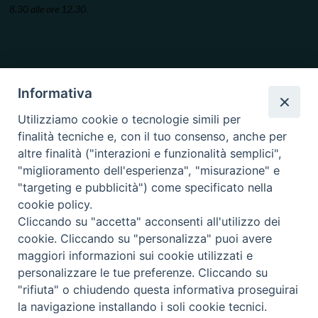
8.30 alle ore 12.30.
Informativa
Utilizziamo cookie o tecnologie simili per
finalità tecniche e, con il tuo consenso, anche per
altre finalità ("interazioni e funzionalità semplici",
"miglioramento dell'esperienza", "misurazione" e
"targeting e pubblicità") come specificato nella
cookie policy.
Cliccando su "accetta" acconsenti all'utilizzo dei
cookie. Cliccando su "personalizza" puoi avere
maggiori informazioni sui cookie utilizzati e
personalizzare le tue preferenze. Cliccando su
"rifiuta" o chiudendo questa informativa proseguirai
la navigazione installando i soli cookie tecnici.
Copyright © 2019.
Arcidiocesi di Ancona-Osimo.
All Rights Reserved.