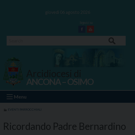
Skip
to
giovedì 06 agosto 2026
content
Facebook
Youtube
Search
Arcidiocesi di
ANCONA – OSIMO
Ancona Osimo
Menu
EVENTI PARROCCHIALI
Ricordando Padre Bernardino