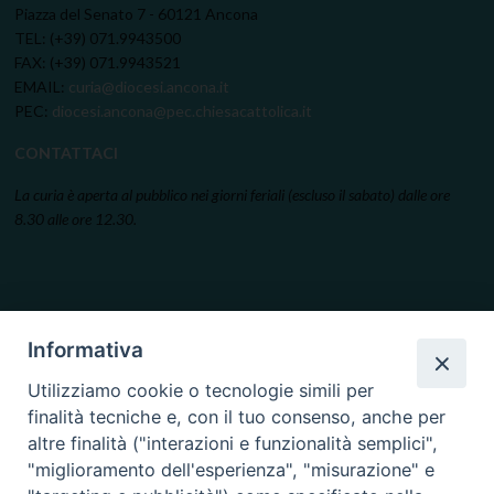
Piazza del Senato 7 - 60121 Ancona
TEL: (+39) 071.9943500
FAX: (+39) 071.9943521
EMAIL:
curia@diocesi.ancona.it
PEC:
diocesi.ancona@pec.chiesacattolica.it
CONTATTACI
La curia è aperta al pubblico nei giorni feriali (escluso il sabato) dalle ore
8.30 alle ore 12.30.
Informativa
Utilizziamo cookie o tecnologie simili per
finalità tecniche e, con il tuo consenso, anche per
altre finalità ("interazioni e funzionalità semplici",
"miglioramento dell'esperienza", "misurazione" e