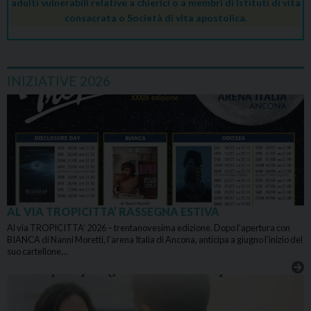
adulti vulnerabili relative a chierici o a membri di Istituti di vita
consacrata o Società di vita apostolica.
INIZIATIVE 2026
AL VIA TROPICITTA’ RASSEGNA ESTIVA
Al via TROPICITTA’ 2026 – trentanovesima edizione. Dopo l’apertura con
BIANCA di Nanni Moretti, l’arena Italia di Ancona, anticipa a giugno l’inizio del
suo cartellone…