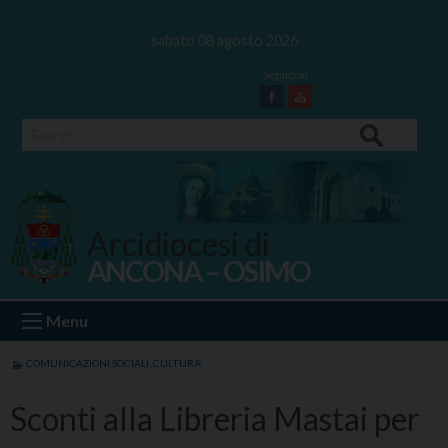
Skip
to
sabato 08 agosto 2026
content
Facebook
Youtube
Search
Arcidiocesi di
ANCONA – OSIMO
Ancona Osimo
Menu
COMUNICAZIONI SOCIALI
,
CULTURA
Sconti alla Libreria Mastai per