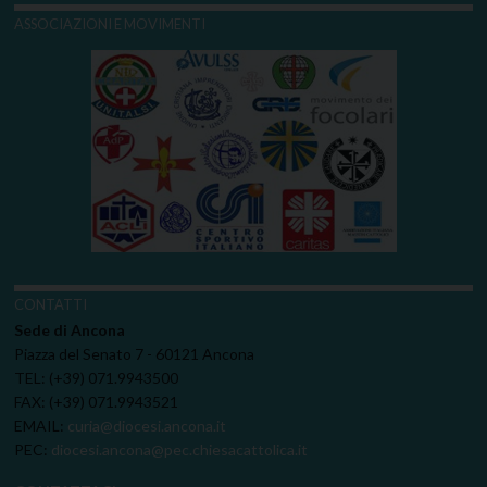
ASSOCIAZIONI E MOVIMENTI
CONTATTI
Sede di Ancona
Piazza del Senato 7 - 60121 Ancona
TEL: (+39) 071.9943500
FAX: (+39) 071.9943521
EMAIL:
curia@diocesi.ancona.it
PEC:
diocesi.ancona@pec.chiesacattolica.it