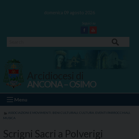
Skip
to
domenica 09 agosto 2026
content
Facebook
Youtube
Search
Arcidiocesi di
ANCONA – OSIMO
Ancona Osimo
Menu
ASSOCIAZIONI E MOVIMENTI
,
BENI CULTURALI
,
CULTURA
,
EVENTI PARROCCHIALI
,
MUSICA
Scrigni Sacri a Polverigi