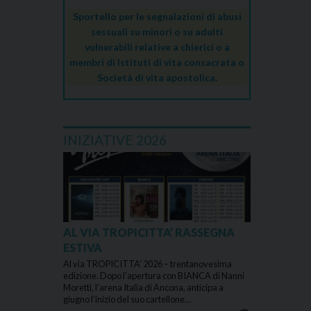
Sportello per le segnalazioni di abusi
sessuali su minori o su adulti
vulnerabili relative a chierici o a
membri di Istituti di vita consacrata o
Società di vita apostolica.
INIZIATIVE 2026
AL VIA TROPICITTA’ RASSEGNA
ESTIVA
Al via TROPICITTA’ 2026 – trentanovesima
edizione. Dopo l’apertura con BIANCA di Nanni
Moretti, l’arena Italia di Ancona, anticipa a
giugno l’inizio del suo cartellone…