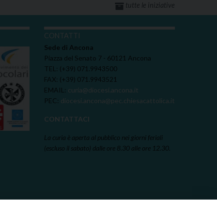
tutte le iniziative
I
CONTATTI
Sede di Ancona
Piazza del Senato 7 - 60121 Ancona
TEL: (+39) 071.9943500
FAX: (+39) 071.9943521
EMAIL:
curia@diocesi.ancona.it
PEC:
diocesi.ancona@pec.chiesacattolica.it
CONTATTACI
La curia è aperta al pubblico nei giorni feriali
(escluso il sabato) dalle ore 8.30 alle ore 12.30.