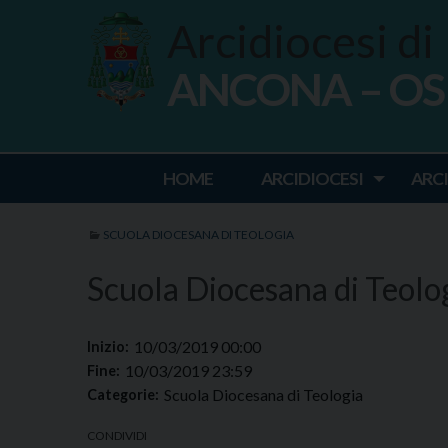
Skip
Arcidiocesi di
to
content
ANCONA – O
Ancona Osim
HOME
ARCIDIOCESI
ARC
SCUOLA DIOCESANA DI TEOLOGIA
Scuola Diocesana di Teolo
10/03/2019 00:00
Inizio:
10/03/2019 23:59
Fine:
Scuola Diocesana di Teologia
Categorie:
CONDIVIDI