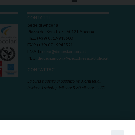
I
CONTATTI
Sede di Ancona
Piazza del Senato 7 - 60121 Ancona
TEL: (+39) 071.9943500
FAX: (+39) 071.9943521
EMAIL:
curia@diocesi.ancona.it
PEC:
diocesi.ancona@pec.chiesacattolica.it
CONTATTACI
La curia è aperta al pubblico nei giorni feriali
(escluso il sabato) dalle ore 8.30 alle ore 12.30.