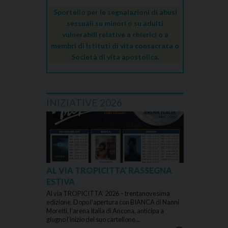
Sportello per le segnalazioni di abusi
sessuali su minori o su adulti
vulnerabili relative a chierici o a
membri di Istituti di vita consacrata o
Società di vita apostolica.
INIZIATIVE 2026
AL VIA TROPICITTA’ RASSEGNA
ESTIVA
Al via TROPICITTA’ 2026 – trentanovesima
edizione. Dopo l’apertura con BIANCA di Nanni
Moretti, l’arena Italia di Ancona, anticipa a
giugno l’inizio del suo cartellone…