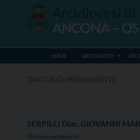
Skip
Arcidiocesi di
to
content
ANCONA – O
Ancona Osim
HOME
ARCIDIOCESI
ARC
DIACONO PERMANENTE
SERPILLI Diac. GIOVANNI MA
Diacono permanente