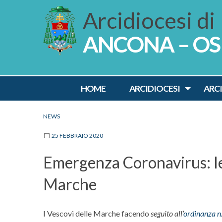
Skip
Arcidiocesi di
to
content
ANCONA – O
Ancona Osim
HOME
ARCIDIOCESI
ARC
NEWS
25 FEBBRAIO 2020
Emergenza Coronavirus: le 
Marche
I Vescovi delle Marche facendo
seguito all’
ordinanza n