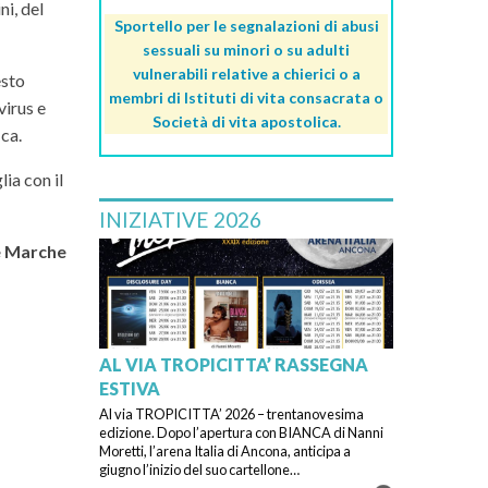
i, del
Sportello per le segnalazioni di abusi
sessuali su minori o su adulti
vulnerabili relative a chierici o a
esto
membri di Istituti di vita consacrata o
virus e
Società di vita apostolica.
ica.
ia con il
INIZIATIVE 2026
le Marche
AL VIA TROPICITTA’ RASSEGNA
ESTIVA
Al via TROPICITTA’ 2026 – trentanovesima
edizione. Dopo l’apertura con BIANCA di Nanni
Moretti, l’arena Italia di Ancona, anticipa a
giugno l’inizio del suo cartellone…