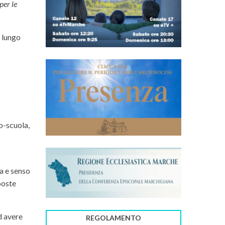
per le
r lungo
po-scuola,
a e senso
poste
d avere
REGOLAMENTO