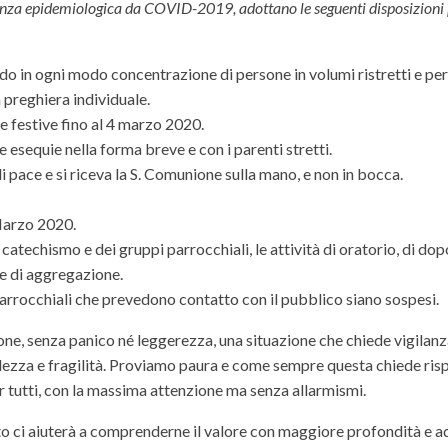
enza epidemiologica da COVID-2019, adottano le seguenti disposizioni 
ndo in ogni modo concentrazione di persone in volumi ristretti e pe
 preghiera individuale.
 e festive fino al 4 marzo 2020.
lle esequie nella forma breve e con i parenti stretti.
i pace e si riceva la S. Comunione sulla mano, e non in bocca.
Marzo 2020.
catechismo e dei gruppi parrocchiali, le attività di oratorio, di do
re di aggregazione.
 parrocchiali che prevedono contatto con il pubblico siano sospesi.
one, senza panico né leggerezza, una situazione che chiede vigilanz
lezza e fragilità. Proviamo paura e come sempre questa chiede ris
per tutti, con la massima attenzione ma senza allarmismi.
to ci aiuterà a comprenderne il valore con maggiore profondità e a