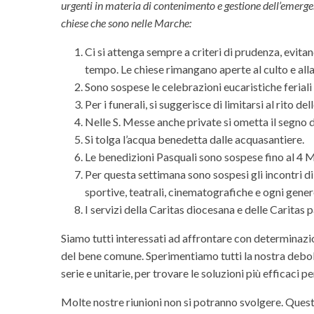
urgenti in materia di contenimento e gestione dell’emerg
chiese che sono nelle Marche:
Ci si attenga sempre a criteri di prudenza, evita
tempo. Le chiese rimangano aperte al culto e alla
Sono sospese le celebrazioni eucaristiche feriali
Per i funerali, si suggerisce di limitarsi al rito de
Nelle S. Messe anche private si ometta il segno d
Si tolga l’acqua benedetta dalle acquasantiere.
Le benedizioni Pasquali sono sospese fino al 4 
Per questa settimana sono sospesi gli incontri di 
sportive, teatrali, cinematografiche e ogni gene
I servizi della Caritas diocesana e delle Caritas
Siamo tutti interessati ad affrontare con determinazi
del bene comune. Sperimentiamo tutti la nostra debo
serie e unitarie, per trovare le soluzioni più efficaci 
Molte nostre riunioni non si potranno svolgere. Ques