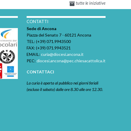
tutte le iniziative
I
CONTATTI
Sede di Ancona
Piazza del Senato 7 - 60121 Ancona
TEL: (+39) 071.9943500
FAX: (+39) 071.9943521
EMAIL:
curia@diocesi.ancona.it
PEC:
diocesi.ancona@pec.chiesacattolica.it
CONTATTACI
La curia è aperta al pubblico nei giorni feriali
(escluso il sabato) dalle ore 8.30 alle ore 12.30.