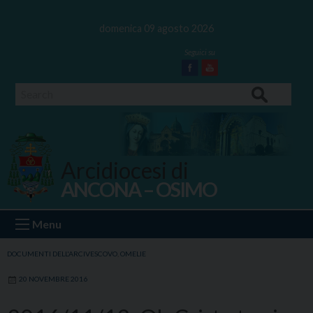
Skip
to
domenica 09 agosto 2026
content
Facebook
Youtube
Search
Arcidiocesi di
ANCONA – OSIMO
Ancona Osimo
Menu
DOCUMENTI DELL'ARCIVESCOVO
,
OMELIE
20 NOVEMBRE 2016