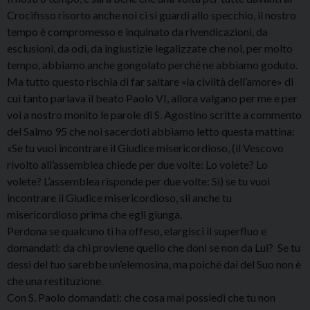
Crocifisso risorto anche noi ci si guardi allo specchio, il nostro
tempo è compromesso e inquinato da rivendicazioni, da
esclusioni, da odi, da ingiustizie legalizzate che noi, per molto
tempo, abbiamo anche gongolato perché ne abbiamo goduto.
Ma tutto questo rischia di far saltare «la civiltà dell’amore» di
cui tanto parlava il beato Paolo VI, allora valgano per me e per
voi a nostro monito le parole di S. Agostino scritte a commento
del Salmo 95 che noi sacerdoti abbiamo letto questa mattina:
«Se tu vuoi incontrare il Giudice misericordioso, (il Vescovo
rivolto all’assemblea chiede per due volte: Lo volete? Lo
volete? L’assemblea risponde per due volte: Sì) se tu vuoi
incontrare il Giudice misericordioso, sii anche tu
misericordioso prima che egli giunga.
Perdona se qualcuno ti ha offeso, elargisci il superfluo e
domandati: da chi proviene quello che doni se non da Lui? Se tu
dessi del tuo sarebbe un’elemosina, ma poiché dai del Suo non è
che una restituzione.
Con S. Paolo domandati: che cosa mai possiedi che tu non