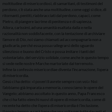
moltitudine di misericordiosi, di samaritani, di testimoni del
perdono, c’è stata anche una moltitudine, come oggi si dice, di
ritornanti, pentiti, riabbracciati dal perdono, capaci, come
Pietro, di piangere lacrime di penitenza e di sapienza.
Allora, carissimi, ad una umanità esaltata dalla e nella
razionalità non soddisfacente, con la tentazione di archiviare
l’amore di Dio, noi siamo chiamati ad accompagnarla non a
giudicarla, perché essa possa rallegrarsi dello sguardo
silenzioso e buono del Cristo e possa imitare i tanti del
volontariato, del servizio solidale, come anche in questo tempo
si vede nelle nostre Marche martoriate dal terremoto.
Infine la confessio misericordiae diventa l’incarnazione, l’opera
di misericordia.
Gesù ci ha detto: «I poveri li avrete sempre con voi.» Noi
l’abbiamo già imparata a memoria, conosciamo le opere del
Vangelo; abbiamo ascoltato in questo anno, Papa Francesco
che ci ha fatto elenchi nuovi di opere di misericordia, come di
recente ha detto che l’opera di misericordia è l’inclusione.
Il nostro tempo, e sarà bene che una volta per tutte davanti al