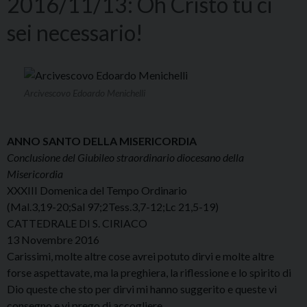
2016/11/13: Oh Cristo tu ci
sei necessario!
Arcivescovo Edoardo Menichelli
ANNO SANTO DELLA MISERICORDIA
Conclusione del Giubileo straordinario diocesano della
Misericordia
XXXIII Domenica del Tempo Ordinario
(Mal.3,19-20;Sal 97;2Tess.3,7-12;Lc 21,5-19)
CATTEDRALE DI S. CIRIACO
13 Novembre 2016
Carissimi, molte altre cose avrei potuto dirvi e molte altre
forse aspettavate, ma la preghiera, la riflessione e lo spirito di
Dio queste che sto per dirvi mi hanno suggerito e queste vi
consegno e vi prego di accogliere.