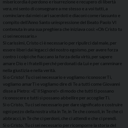
misericordia è perdono e risurrezione e recupero di libertà
vera, mi sento di consegnare a me stesso e a voi tutti, a
cominciare dai miei cari sacerdoti e diaconi come riassunto e
compito dell’Anno Santo un’espressione del Beato Paolo VI
contenuta in una sua preghiera che iniziava così: «Oh Cristo tu
ci sei necessario.»
Si carissimi, Cristo ci è necessario per ripulirci dal male, per
essere liberi dai legacci del nostro egoismo, per avere forza
contro i colpi che fiaccano la forza della virtù, per sapere
amare Dio e i fratelli perché perdonati da Lui e per camminare
nella giustizia e nella verità.
Sì o Cristo! Tu ci sei necessario e vogliamo riconoscerTi,
vogliamo amarTi e vogliamo dire di Te a tutti come Giovanni
disse a Pietro: «E’ il Signore!» di modo che tutti ti possano
riconoscere e tutti si possano abbellire per accoglierTi.
Sì o Cristo, Tu ci sei necessario per dare significato e costruire
ogni pezzo della nostra vita in Te, in Te che consoli, in Te che ci
abbracci, in Te che ci perdoni, che ci attendi e che ci prendi.
Sì o Cristo, Tu ci sei necessario per ricomporre la storia del