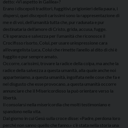
detto: «Vi aspetto in Galilea»?
Erano i discepoli traditori, fuggitivi, prigionieri della paura, i
dispersi, quei discepoli carissimi sono la rappresentazione di
me e di voi, dell’umanità tutta che, pur radunata e pur
destinataria dell’amore di Cristo, grida, accusa, fugge.
C’è speranza e salvezza per l’umanità che riconosce il
Crocifisso risorto, Colui, per usare un’espressione cara
all’evangelista Luca, Colui che rimette l’anello al dito di chi è
fuggito e pur sempre amato.
Occorre, carissimi, trovare la radice della colpa, ma anche la
radice della salvezza a questa umanità, alla quale anche noi
apparteniamo, a questa umanità, ingolfata nelle cose che fa e
nel disgusto che esse provocano, a questa umanità occorre
annunciare che il Misericordioso la può orientare verso la
libertà.
Il consolarsi nella misericordia che molti testimoniano e
spandono nella vita.
Dal giorno in cui Gesù sulla croce disse: «Padre, perdona loro
perché non sanno quello che fanno.» c’è stata nella storia una