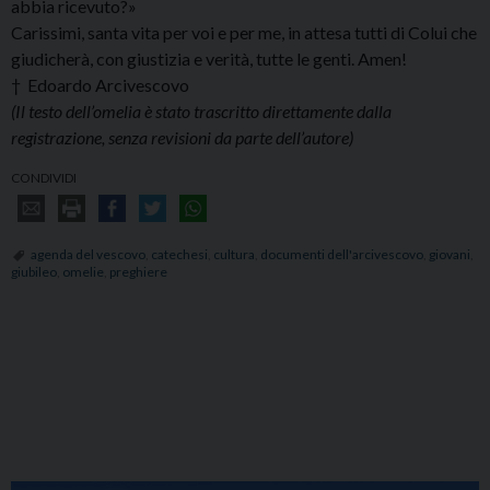
abbia ricevuto?»
Carissimi, santa vita per voi e per me, in attesa tutti di Colui che
giudicherà, con giustizia e verità, tutte le genti. Amen!
† Edoardo Arcivescovo
(Il testo dell’omelia è stato trascritto direttamente dalla
registrazione, senza revisioni da parte dell’autore)
CONDIVIDI
agenda del vescovo
,
catechesi
,
cultura
,
documenti dell'arcivescovo
,
giovani
,
giubileo
,
omelie
,
preghiere