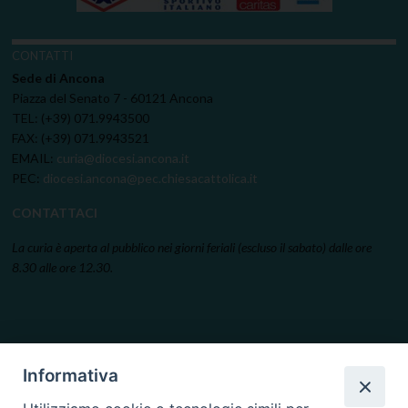
CONTATTI
Sede di Ancona
Piazza del Senato 7 - 60121 Ancona
TEL: (+39) 071.9943500
FAX: (+39) 071.9943521
EMAIL:
curia@diocesi.ancona.it
PEC:
diocesi.ancona@pec.chiesacattolica.it
CONTATTACI
La curia è aperta al pubblico nei giorni feriali (escluso il sabato) dalle ore
8.30 alle ore 12.30.
Informativa