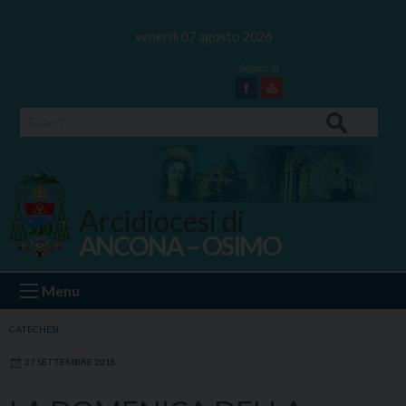
Skip
to
venerdì 07 agosto 2026
content
Facebook
Youtube
Search
Arcidiocesi di
ANCONA – OSIMO
Ancona Osimo
Menu
CATECHESI
27 SETTEMBRE 2018