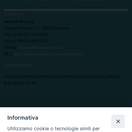
CONTATTI
Sede di Ancona
Piazza del Senato 7 - 60121 Ancona
TEL: (+39) 071.9943500
FAX: (+39) 071.9943521
EMAIL:
curia@diocesi.ancona.it
PEC:
diocesi.ancona@pec.chiesacattolica.it
CONTATTACI
La curia è aperta al pubblico nei giorni feriali (escluso il sabato) dalle ore
8.30 alle ore 12.30.
Informativa
Utilizziamo cookie o tecnologie simili per