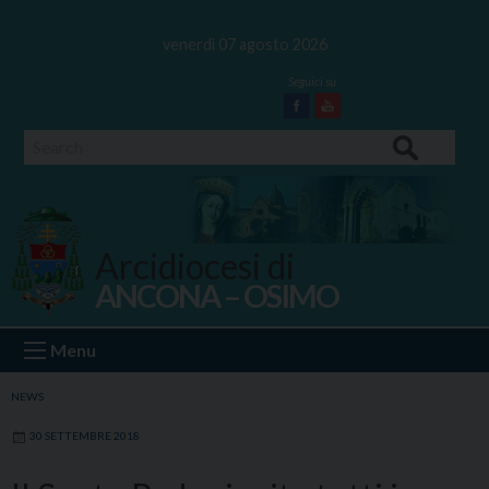
Skip
to
venerdì 07 agosto 2026
content
Facebook
Youtube
Search
Arcidiocesi di
ANCONA – OSIMO
Ancona Osimo
Menu
NEWS
30 SETTEMBRE 2018