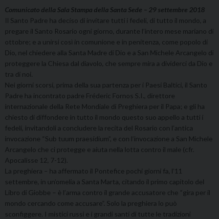
Comunicato della Sala Stampa della Santa Sede – 29 settembre 2018
Il Santo Padre ha deciso di invitare tutti i fedeli, di tutto il mondo, a
pregare il Santo Rosario ogni giorno, durante l’intero mese mariano di
ottobre; e a unirsi così in comunione e in penitenza, come popolo di
Dio, nel chiedere alla Santa Madre di Dio e a San Michele Arcangelo di
proteggere la Chiesa dal diavolo, che sempre mira a dividerci da Dio e
tra di noi.
Nei giorni scorsi, prima della sua partenza per i Paesi Baltici, il Santo
Padre ha incontrato padre Fréderic Fornos S.I., direttore
internazionale della Rete Mondiale di Preghiera per il Papa; e gli ha
chiesto di diffondere in tutto il mondo questo suo appello a tutti i
fedeli, invitandoli a concludere la recita del Rosario con l’antica
invocazione “Sub tuum praesídium”, e con l’invocazione a San Michele
Arcangelo che ci protegge e aiuta nella lotta contro il male (cfr.
Apocalisse 12, 7-12).
La preghiera – ha affermato il Pontefice pochi giorni fa, l’11
settembre, in un’omelia a Santa Marta, citando il primo capitolo del
Libro di Giobbe – è l’arma contro il grande accusatore che “gira per il
mondo cercando come accusare”. Solo la preghiera lo può
sconfiggere. I mistici russi e i grandi santi di tutte le tradizioni