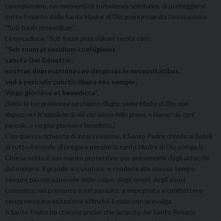
consigliavano, nei momenti di turbolenza spirituale, di proteggersi
sotto il manto della Santa Madre di Dio pronunciando l’invocazione
“Sub tuum praesídium”.
L’invocazione “Sub tuum praesídium” recita così:
“Sub tuum praesídium confúgimus,
sancta Dei Génetrix;
nostras deprecatiónes ne despícias in necessitátibus,
sed a perículis cunctis líbera nos semper,
Virgo gloriósa et benedícta”.
[Sotto la tua protezione cerchiamo rifugio, santa Madre di Dio: non
disprezzare le suppliche di noi che siamo nella prova, e liberaci da ogni
pericolo, o vergine gloriosa e benedetta.]
Con questa richiesta di intercessione, il Santo Padre chiede ai fedeli
di tutto il mondo di pregare perché la santa Madre di Dio ponga la
Chiesa sotto il suo manto protettivo: per preservarla dagli attacchi
del maligno, il grande accusatore, e renderla allo stesso tempo
sempre più consapevole delle colpe, degli errori, degli abusi
commessi nel presente e nel passato, e impegnata a combattere
senza nessuna esitazione affinché il male non prevalga.
Il Santo Padre ha chiesto anche che la recita del Santo Rosario