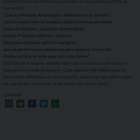
durante il mese di ottobre si concluda con la preghiera scritta da
Leone XIII:
“Sancte Míchael Archángele, defénde nos in próelio;
contra nequítiam et insídias diáboli esto praesídium.
Imperet illi Deus, súpplices deprecámur,
tuque, Prínceps milítiae caeléstis,
Sátanam aliósque spíritus malígnos,
qui ad perditiónem animárum pervagántur in mundo,
divína virtúte, in inférnum detrúde. Amen”.
[San Michele Arcangelo, difendici nella lotta, sii nostro presidio contro le
malvagità e le insidie del demonio. Capo supremo delle milizie celesti, fa’
sprofondare nell’inferno, con la forza di Dio, Satana e gli altri spiriti maligni
che vagano per il mondo per la perdizione delle anime. Amen.]
CONDIVIDI