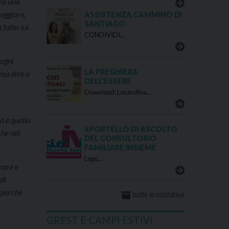
oro una
eggiare,
ASSISTENZA CAMMINO DI
SANTIAGO
 fatto lui
CONDIVIDI…
 ogni
LA PREGHIERA
esù dice a
DELL’ESSERE
.
Download: Locandina…
a è quella
SPORTELLO DI ASCOLTO
che nel
DEL CONSULTORIO
FAMILIARE INSIEME
Logo…
onare e
di
, perché
tutte le iniziative
GREST E CAMPI ESTIVI