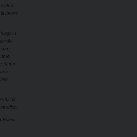
ionalità
 di lavoro
 luogo in
guardia
a sua
ntiamo
 Restiamo
tanti
fanno
re lui ha
 paradiso.
tà. Buona