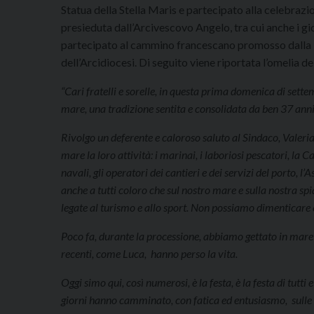
Statua della Stella Maris e partecipato alla celebrazi
presieduta dall’Arcivescovo Angelo, tra cui anche i g
partecipato al cammino francescano promosso dalla 
dell’Arcidiocesi. Di seguito viene riportata l’omelia d
“Cari fratelli e sorelle, in questa prima domenica di sette
mare, una tradizione sentita e consolidata da ben 37 anni
Rivolgo un deferente e caloroso saluto al Sindaco, Valeria M
mare la loro attività: i marinai, i laboriosi pescatori, la Ca
navali, gli operatori dei cantieri e dei servizi del porto, 
anche a tutti coloro che sul nostro mare e sulla nostra sp
legate al turismo e allo sport. Non possiamo dimenticare 
Poco fa, durante la processione, abbiamo gettato in mare 
recenti, come Luca, hanno perso la vita.
Oggi simo qui, così numerosi, è la festa, è la festa di tutti
giorni hanno camminato, con fatica ed entusiasmo, sulle o