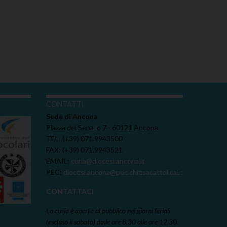
I
CONTATTI
Sede di Ancona
Piazza del Senato 7 - 60121 Ancona
TEL: (+39) 071.9943500
FAX: (+39) 071.9943521
EMAIL:
curia@diocesi.ancona.it
PEC:
diocesi.ancona@pec.chiesacattolica.it
CONTATTACI
La curia è aperta al pubblico nei giorni feriali
(escluso il sabato) dalle ore 8.30 alle ore 12.30.