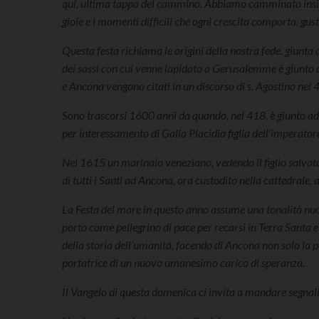
qui, ultima tappa del cammino. Abbiamo camminato insiem
gioie e i momenti difficili che ogni crescita comporta, gust
Questa festa richiama le origini della nostra fede, giunta
dei sassi con cui venne lapidato a Gerusalemme è giunto 
e Ancona vengono citati in un discorso di s. Agostino nel 
Sono trascorsi 1600 anni da quando, nel 418, è giunto ad A
per interessamento di Galla Placidia figlia dell’imperator
Nel 1615 un marinaio veneziano, vedendo il figlio salvat
di tutti i Santi ad Ancona, ora custodito nella cattedrale,
La Festa del mare in questo anno assume una tonalità nuo
porto come pellegrino di pace per recarsi in Terra Santa e
della storia dell’umanità, facendo di Ancona non solo la po
portatrice di un nuovo umanesimo carico di speranza.
Il Vangelo di questa domenica ci invita a mandare segnali 