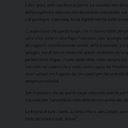
è dire sport, nelle sue diverse forme. La vacanza non divent
dell’accoglienza, nascono non da cortesia mercantile, ma 
e di guadagno, è persona, la cui dignità merita tutta la no
Ci auguriamo che questo luogo, che richiama tante persone a
cui si vive, come ci dice Papa Francesco, una “ecologia in
dei rapporti autenticamente umani, della fraternità: si tr
spiaggia, ma di fare in modo che questo ambiente sia luogo
parlare tante lingue, ci sono tante etnie, siano sempre più 
inorriditi nel vedere che a volte, come capita nel Mediter
esseri umani che fuggono dai loro paesi perché costretti da
sempre prossimità.
San Francesco che da questo luogo ottocento anni fa partì 
tracciato per l’umanità la rotta della terra e quella del ciel
La Regina di tutti i Santi, la Stella Maris, san Ciriaco, 
Festa del mare a tutti. Amen”.