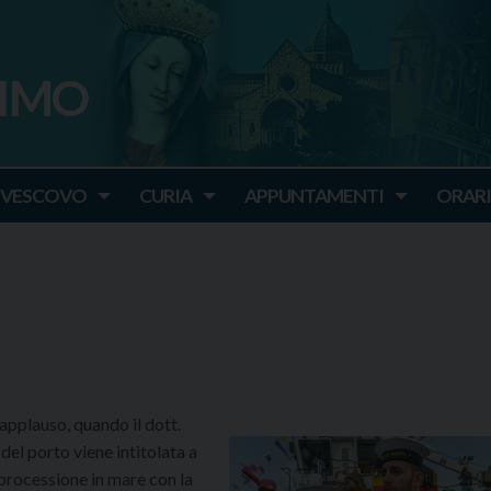
SIMO
o
IVESCOVO
CURIA
APPUNTAMENTI
ORARI
applauso, quando il dott.
el porto viene intitolata a
processione in mare con la