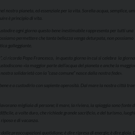
nel nostro pianeta, ed essenziale per la vita. Sorella acqua, semplice, umil
ire è principio di vita.
Custodire ogni giorno questo bene inestimabile rappresenta per tutti una
n possiamo permettere che tanta bellezza venga deturpata, non possiamo
tica galleggiante.
, ci ricorda Papa Francesco, in questo giorno in cui si celebra la giorn
 custodiscono «la maggior parte dell’acqua del pianeta e anche la maggio
a nostra solidarietà con la “casa comune” nasce dalla nostra fede».
ne e a custodirlo con sapiente operosità. Dal mare la nostra città trae
avorano migliaia di persone; il mare, la riviera, la spiaggia sono fonte d
fficile, a volte duro, che richiede grande sacrificio, e del turismo, luoghi
 riposo e di vacanza.
 dalle preoccupazioni quotidiane; è dire ripresa di energie; è dire gioia.