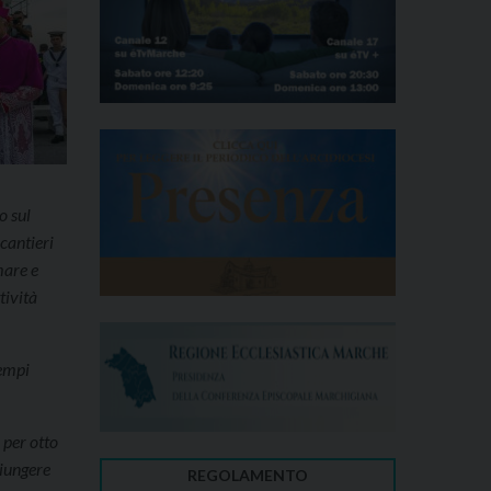
o sul
 cantieri
mare e
tività
tempi
 per otto
giungere
REGOLAMENTO