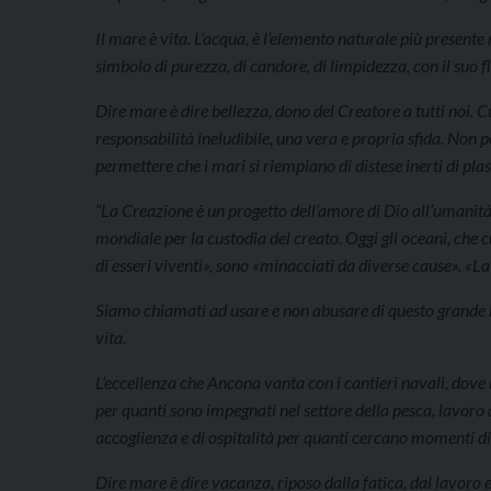
Il mare è vita. L’acqua, è l’elemento naturale più presente 
simbolo di purezza, di candore, di limpidezza, con il suo flu
Dire mare è dire bellezza, dono del Creatore a tutti noi. 
responsabilità ineludibile, una vera e propria sfida. No
permettere che i mari si riempiano di distese inerti di plas
“La Creazione è un progetto dell’amore di Dio all’umanità”
mondiale per la custodia del creato. Oggi gli oceani, che
di esseri viventi», sono «minacciati da diverse cause». «L
Siamo chiamati ad usare e non abusare di questo grande be
vita.
L’eccellenza che Ancona vanta con i cantieri navali, dove l
per quanti sono impegnati nel settore della pesca, lavoro di
accoglienza e di ospitalità per quanti cercano momenti di
Dire mare è dire vacanza, riposo dalla fatica, dal lavoro e