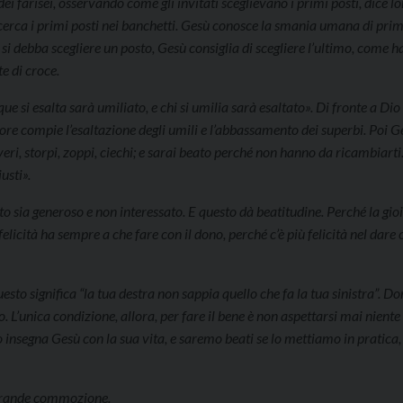
i farisei, osservando come gli invitati sceglievano i primi posti, dice l
cerca i primi posti nei banchetti. Gesù conosce la smania umana di prim
 si debba scegliere un posto, Gesù consiglia di scegliere l’ultimo, come ha
te di croce.
 si esalta sarà umiliato, e chi si umilia sarà esaltato». Di fronte a Dio
ore compie l’esaltazione degli umili e l’abbassamento dei superbi. Poi G
eri, storpi, zoppi, ciechi; e sarai beato perché non hanno da ricambiarti
usti».
ito sia generoso e non interessato. E questo dà beatitudine. Perché la gioi
 felicità ha sempre a che fare con il dono, perché c’è più felicità nel dare 
esto significa “la tua destra non sappia quello che fa la tua sinistra”. D
 L’unica condizione, allora, per fare il bene è non aspettarsi mai niente 
 insegna Gesù con la sua vita, e saremo beati se lo mettiamo in pratica
n grande commozione.