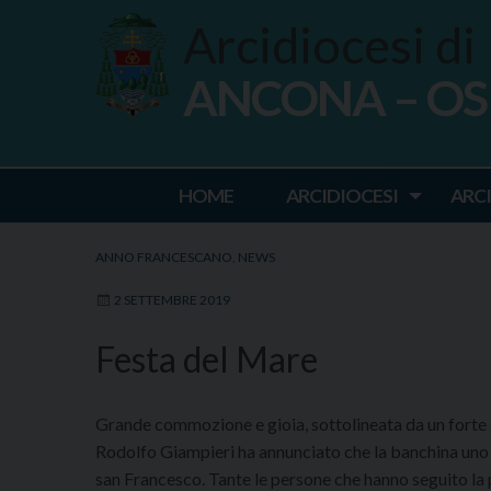
Skip
Arcidiocesi di
to
content
ANCONA – O
Ancona Osim
HOME
ARCIDIOCESI
ARC
ANNO FRANCESCANO
,
NEWS
2 SETTEMBRE 2019
Festa del Mare
Grande commozione e gioia, sottolineata da un forte 
Rodolfo Giampieri ha annunciato che la banchina uno d
san Francesco. Tante le persone che hanno seguito la 