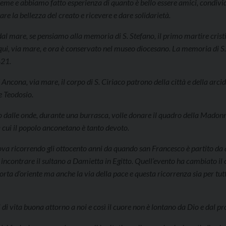
e e abbiamo fatto esperienza di quanto è bello essere amici, condivid
are la bellezza del creato e ricevere e dare solidarietà.
 dal mare, se pensiamo alla memoria di S. Stefano, il primo martire cris
qui, via mare, e ora è conservato nel museo diocesano. La memoria di S
421.
ncona, via mare, il corpo di S. Ciriaco patrono della città e della arcid
e Teodosio.
o dalle onde, durante una burrasca, volle donare il quadro della Mado
 a cui il popolo anconetano è tanto devoto.
va ricorrendo gli ottocento anni da quando san Francesco è partito da
 incontrare il sultano a Damietta in Egitto. Quell’evento ha cambiato il
rta d’oriente ma anche la via della pace e questa ricorrenza sia per tutt
di vita buona attorno a noi e così il cuore non è lontano da Dio e dal p