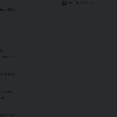
tutte le iniziative
e, utile è
ata
r varietà
 energia e
i lavoro
 di
 Dire mare