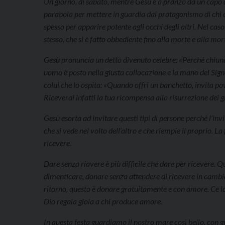
Un giorno, di sabato, mentre Gesù è a pranzo da un capo de
parabola per mettere in guardia dal protagonismo di chi 
spesso per apparire potente agli occhi degli altri. Nel caso
stesso, che si è fatto obbediente fino alla morte e alla mor
Gesù pronuncia un detto divenuto celebre: «Perché chiunque
uomo è posto nella giusta collocazione e la mano del Sign
colui che lo ospita: «Quando offri un banchetto, invita pov
Riceverai infatti la tua ricompensa alla risurrezione dei gi
Gesù esorta ad invitare questi tipi di persone perché l’inv
che si vede nel volto dell’altro e che riempie il proprio. La
ricevere.
Dare senza riavere è più difficile che dare per ricevere. Qu
dimenticare, donare senza attendere di ricevere in cambio.
ritorno, questo è donare gratuitamente e con amore. Ce lo
Dio regala gioia a chi produce amore.
In questa festa guardiamo il nostro mare così bello, co