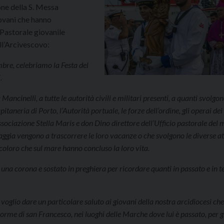
one della S. Messa
iovani che hanno
Pastorale giovanile
ell’Arcivescovo:
mbre, celebriamo la Festa del
.
ancinelli, a tutte le autorità civili e militari presenti, a quanti svolgon
pitaneria di Porto, l’Autorità portuale, le forze dell’ordine, gli operai dei
l’Associazione Stella Maris e don Dino direttore dell’Ufficio pastorale del 
iaggia vengono a trascorrere le loro vacanze o che svolgono le diverse at
coloro che sul mare hanno concluso la loro vita.
una corona e sostato in preghiera per ricordare quanti in passato e in 
 e voglio dare un particolare saluto ai giovani della nostra arcidiocesi che
rme di san Francesco, nei luoghi delle Marche dove lui è passato, per 