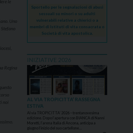
ere le
Sportello per le segnalazioni di abusi
sessuali su minori o su adulti
vulnerabili relative a chierici o a
tiano. Uno
membri di Istituti di vita consacrata o
. Stefano
Società di vita apostolica.
iocesi,
INIZIATIVE 2026
nna Regina
 questo
 corso
AL VIA TROPICITTA’ RASSEGNA
i noi
ESTIVA
Al via TROPICITTA’ 2026 – trentanovesima
edizione. Dopo l’apertura con BIANCA di Nanni
rossimo.
Moretti, l’arena Italia di Ancona, anticipa a
giugno l’inizio del suo cartellone…