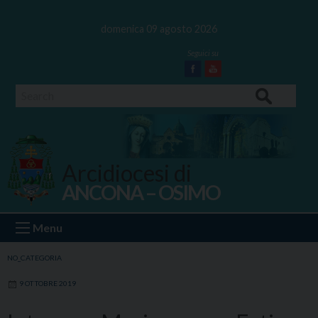
Skip
to
domenica 09 agosto 2026
content
Facebook
Youtube
Search
Arcidiocesi di
ANCONA – OSIMO
Ancona Osimo
Menu
NO_CATEGORIA
9 OTTOBRE 2019