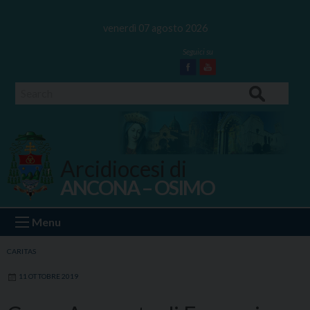
Skip
to
venerdì 07 agosto 2026
content
Facebook
Youtube
Search
Arcidiocesi di
ANCONA – OSIMO
Ancona Osimo
Menu
CARITAS
11 OTTOBRE 2019