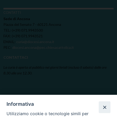
CONTATTI
Sede di Ancona
Piazza del Senato 7 - 60121 Ancona
TEL: (+39) 071.9943500
FAX: (+39) 071.9943521
EMAIL:
curia@diocesi.ancona.it
PEC:
diocesi.ancona@pec.chiesacattolica.it
CONTATTACI
La curia è aperta al pubblico nei giorni feriali (escluso il sabato) dalle ore
8.30 alle ore 12.30.
Informativa
Utilizziamo cookie o tecnologie simili per