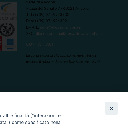
Sede di Ancona
Piazza del Senato 7 - 60121 Ancona
TEL: (+39) 071.9943500
FAX: (+39) 071.9943521
EMAIL:
curia@diocesi.ancona.it
PEC:
diocesi.ancona@pec.chiesacattolica.it
CONTATTACI
La curia è aperta al pubblico nei giorni feriali
(escluso il sabato) dalle ore 8.30 alle ore 12.30.
altre finalità ("interazioni e
cità") come specificato nella