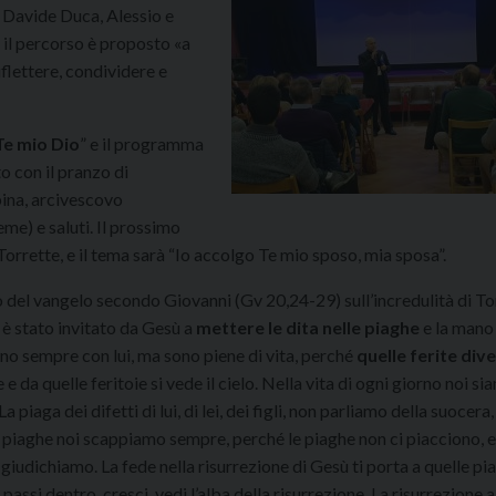
n Davide Duca, Alessio e
 il percorso è proposto «a
iflettere, condividere e
Te mio Dio
” e il programma
o con il pranzo di
pina, arcivescovo
me) e saluti. Il prossimo
 Torrette, e il tema sarà “Io accolgo Te mio sposo, mia sposa”.
no del vangelo secondo Giovanni (Gv 20,24-29) sull’incredulità di 
 stato invitato da Gesù a
mettere le dita nelle piaghe
e la mano
sono sempre con lui, ma sono piene di vita, perché
quelle ferite div
 e da quelle feritoie si vede il cielo. Nella vita di ogni giorno noi s
a piaga dei difetti di lui, di lei, dei figli, non parliamo della suocera,
 piaghe noi scappiamo sempre, perché le piaghe non ci piacciono, e
giudichiamo. La fede nella risurrezione di Gesù ti porta a quelle pi
ci passi dentro, cresci, vedi l’alba della risurrezione. La risurrezione a