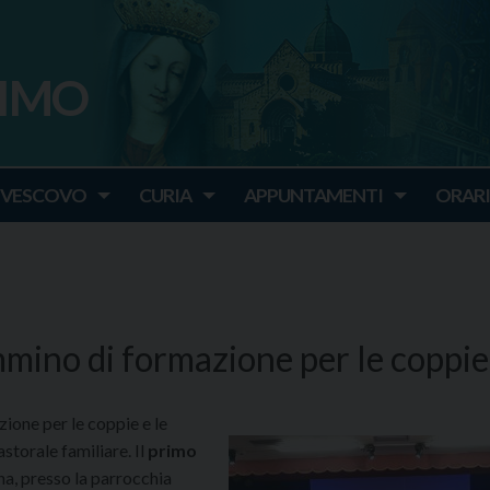
SIMO
o
IVESCOVO
CURIA
APPUNTAMENTI
ORARI
mmino di formazione per le coppie
zione per le coppie e le
astorale familiare. Il
primo
a, presso la parrocchia