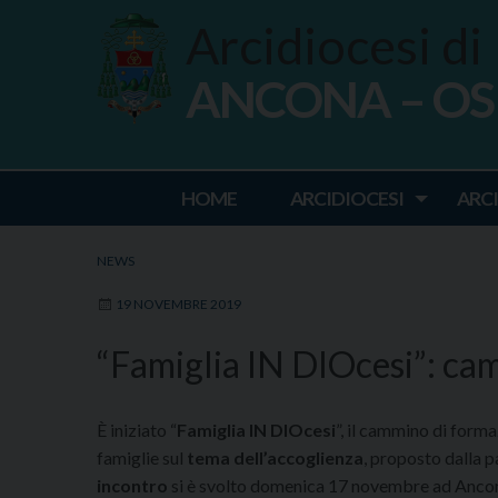
Skip
Arcidiocesi di
to
content
ANCONA – O
Ancona Osim
HOME
ARCIDIOCESI
ARC
NEWS
19 NOVEMBRE 2019
“Famiglia IN DIOcesi”: ca
È iniziato “
Famiglia IN DIOcesi
”, il cammino di forma
famiglie sul
tema dell’accoglienza
, proposto dalla p
incontro
si è svolto domenica 17 novembre ad Ancon