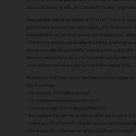
fatto che tocca la vita, perché dove ci sono i segni de
Ma
perché due si sposano in Cristo?
Prima di sposa
permettere a Cristo che Lui ci sposi, che diventiamo la
permettiamo a Cristo di sposarci e lo sposiamo, allor
c’è il nostro amore, ma
quello di Cristo
, e lui ci ama
nuova, una vita di sposi nella fedeltà e indissolubilità,
l’amore perché li purifica e in forza del suo Spirito li 
risurrezione qui ed ora, per un cammino senza fine».
Al termine dell’intervento, l’arcivescovo ha suggerito
con il coniuge:
-Ho accolto Dio nella mia vita?
-C’è stato un momento particolare?
-Come accolgo Dio nella quotidianità?
-Accogliere Dio per me è solo un atto spirituale o si
-Avere accolto Dio nella vita di coppia che cosa ha sig
-Dio è accolto nella tua famiglia? Quali sono i segni?