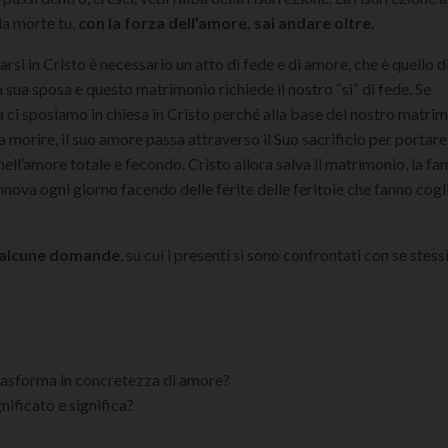
lla morte tu,
con la forza dell’amore, sai andare oltre
.
rsi in Cristo è necessario un atto di fede e di amore, che è quello d
 sua sposa e questo matrimonio richiede il nostro “sì” di fede. Se
a ci sposiamo in chiesa in Cristo perché alla base del nostro matri
 da morire, il suo amore passa attraverso il Suo sacrificio per portare
 nell’amore totale e fecondo. Cristo allora salva il matrimonio, la fam
rinnova ogni giorno facendo delle ferite delle feritoie che fanno cogl
alcune domande
, su cui i presenti si sono confrontati con se stessi
 trasforma in concretezza di amore?
nificato e significa?