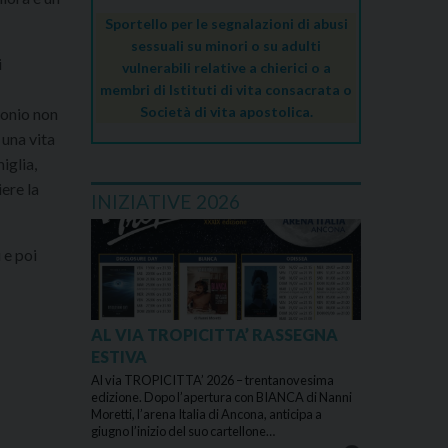
Sportello per le segnalazioni di abusi
sessuali su minori o su adulti
i
vulnerabili relative a chierici o a
membri di Istituti di vita consacrata o
Società di vita apostolica.
monio non
 una vita
iglia,
iere la
INIZIATIVE 2026
 e poi
AL VIA TROPICITTA’ RASSEGNA
ESTIVA
Al via TROPICITTA’ 2026 – trentanovesima
edizione. Dopo l’apertura con BIANCA di Nanni
Moretti, l’arena Italia di Ancona, anticipa a
giugno l’inizio del suo cartellone…