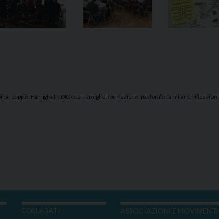
pina
,
coppie
,
Famiglia IN DIOcesi
,
famiglie
,
formazione
,
pastorale familiare
,
riflession
COLLEGATI
ASSOCIAZIONI E MOVIMENT