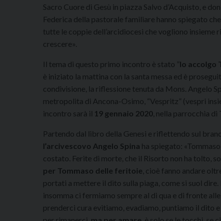
Sacro Cuore di Gesù in piazza Salvo d’Acquisto, e do
Federica della pastorale familiare hanno spiegato che
tutte le coppie dell’arcidiocesi che vogliono insieme r
crescere».
Il tema di questo primo incontro è stato ”
Io accolgo 
è iniziato la mattina con la santa messa ed è proseguit
condivisione, la riflessione tenuta da Mons. Angelo S
metropolita di Ancona-Osimo, “Vespritz” (vespri insie
incontro sarà il
19 gennaio
2020
, nella parrocchia di
Partendo dal libro della Genesi e riflettendo sul bra
l’arcivescovo Angelo Spina
ha spiegato: «Tommaso è
costato. Ferite di morte, che il Risorto non ha tolto, 
per Tommaso delle feritoie
, cioè fanno andare oltre
portati a mettere il dito sulla piaga, come si suol dire. L
insomma ci fermiamo sempre al di qua e di fronte alle
prenderci cura evitiamo, evadiamo, puntiamo il dito e 
per rimanerci,
ma per amare
, è solo se le tocchi, se 