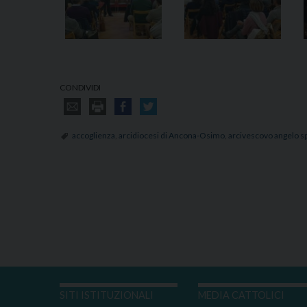
CONDIVIDI
accoglienza
,
arcidiocesi di Ancona-Osimo
,
arcivescovo angelo s
SITI ISTITUZIONALI
MEDIA CATTOLICI