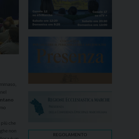
Tommaso,
 nel
entano
iamo
 più che
aghe non
REGOLAMENTO
llora è un