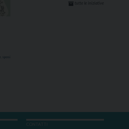
tutte le iniziative
e
,
sposi
I
CONTATTI