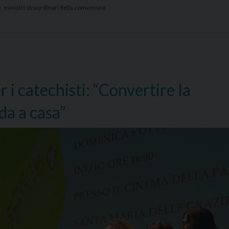
e
,
ministri straordinari della comunione
i catechisti: “Convertire la
da a casa”