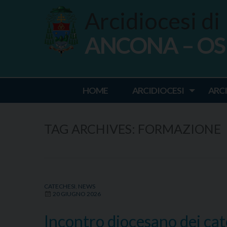
Skip
Arcidiocesi di
to
content
ANCONA – O
Ancona Osim
HOME
ARCIDIOCESI
ARC
TAG ARCHIVES:
FORMAZIONE
CATECHESI
,
NEWS
20 GIUGNO 2026
Incontro diocesano dei cat