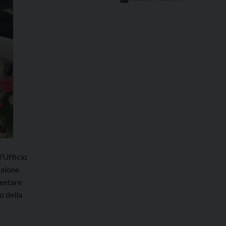
l’Ufficio
Salone
ventare
o della