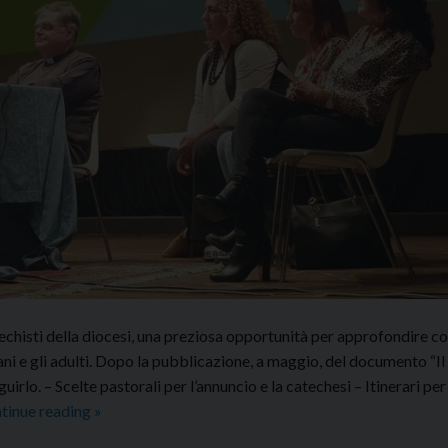
techisti della diocesi, una preziosa opportunità per approfondire 
ni e gli adulti. Dopo la pubblicazione, a maggio, del documento “Il
rlo. – Scelte pastorali per l’annuncio e la catechesi – Itinerari per
Cammino
tinue reading
»
di