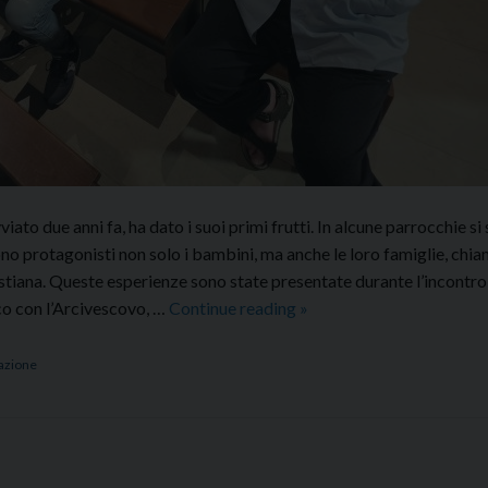
ato due anni fa, ha dato i suoi primi frutti. In alcune parrocchie si
o protagonisti non solo i bambini, ma anche le loro famiglie, chia
istiana. Queste esperienze sono state presentate durante l’incontro
Incontro
aco con l’Arcivescovo, …
Continue reading
»
diocesano
dei
azione
catechisti