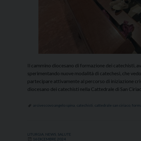
Il cammino diocesano di formazione dei catechisti, avvi
sperimentando nuove modalità di catechesi, che vedon
partecipare attivamente al percorso di iniziazione cr
diocesano dei catechisti nella Cattedrale di San Ciri
arcivescovo angelo spina
,
catechisti
,
cattedrale san ciriaco
,
form
LITURGIA
,
NEWS
,
SALUTE
16 DICEMBRE 2024