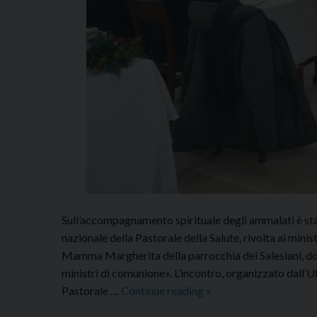
Sull’accompagnamento spirituale degli ammalati è stat
nazionale della Pastorale della Salute, rivolta ai min
Mamma Margherita della parrocchia dei Salesiani, do
ministri di comunione». L’incontro, organizzato dall’Uf
Formazione
Pastorale …
Continue reading
»
per