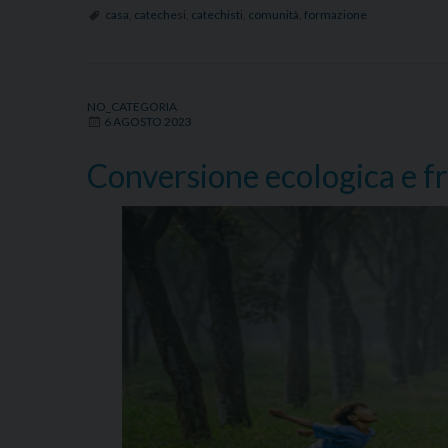
casa
,
catechesi
,
catechisti
,
comunità
,
formazione
NO_CATEGORIA
6 AGOSTO 2023
Conversione ecologica e f