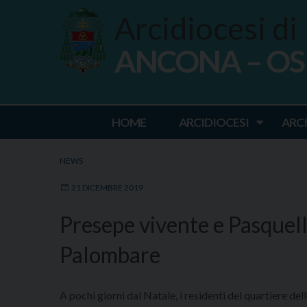
Skip
Arcidiocesi di
to
content
ANCONA – O
Ancona Osim
HOME
ARCIDIOCESI
ARC
NEWS
21 DICEMBRE 2019
Presepe vivente e Pasquell
Palombare
A pochi giorni dal Natale, i residenti del quartiere del