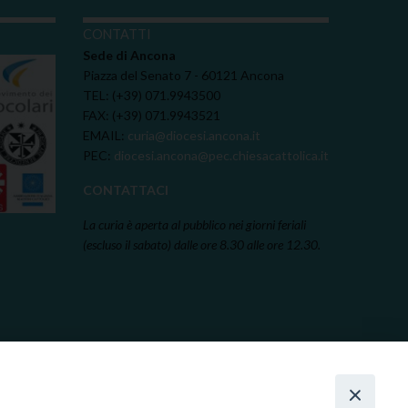
I
CONTATTI
Sede di Ancona
Piazza del Senato 7 - 60121 Ancona
TEL: (+39) 071.9943500
FAX: (+39) 071.9943521
EMAIL:
curia@diocesi.ancona.it
PEC:
diocesi.ancona@pec.chiesacattolica.it
CONTATTACI
La curia è aperta al pubblico nei giorni feriali
(escluso il sabato) dalle ore 8.30 alle ore 12.30.