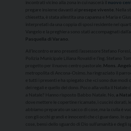
incontrati vicino alla zona in cui nascerà il
nuovo cen
pregare insieme davanti al
presepe vivente
. Nella s
chiesetta, è stata allestita una capanna e Maria e Giu
interpretati da una coppia di sposi residente nel quarti
Vangelo e la preghiera sono stati accompagnati dall’
Pasquella di Varano
.
All’incontro erano presenti l’assessore Stefano Foresi
Polizia Municipale Liliana Rovaldi e l’ing. Stefano Tom
progetto per il nuovo centro pastorale.
Mons. Angel
metropolita di Ancona-Osimo, ha ringraziato il parr
e tutti i presenti e ha spiegato che «ci sono due modi d
dei regali e quello del dono. Poco alla volta il Natale
a Natale? Hanno risposto Babbo Natale. No,
a Natal
dove mettere le copertine ricamate, i cuscini dorati, l
abbiamo preparato un sacco di cose, ma la culla è vu
con gli occhi grandi e innocenti che ci guardano. In 
cose, bensì dello sguardo di Dio sull’umanità e degli s