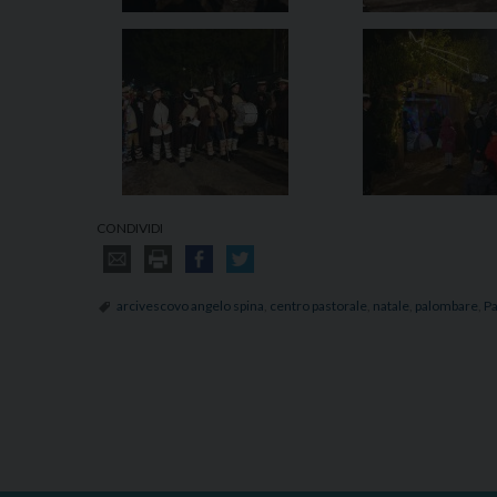
CONDIVIDI
arcivescovo angelo spina
,
centro pastorale
,
natale
,
palombare
,
Pa