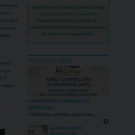
iatoria è
Sportello per le segnalazioni di abusi
essere
sessuali su minori o su adulti
l Natale è
vulnerabili relative a chierici o a
membri di Istituti di vita consacrata o
iniscono,
Società di vita apostolica.
 dato
o
INIZIATIVE 2026
 nuovo
e». La
 il
n legno,
ASSISTENZA CAMMINO DI
SANTIAGO
CONDIVIDIemailPrintFacebookTwitter…
LA PREGHIERA
DELL’ESSERE