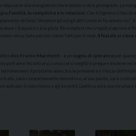
lo depose in una mangiatoia che in latino si dice presepium. La mang
segna
l’umiltà, la semplicità e le relazioni
. Che il Signore ci faccia 
gnamento di Gesù “Amatevi gli uni gli altri come io ho amato voi”. I
 e dove c’è la pace c’è la gioia. Ricordatevi che i regali si aprono e f
zzano verso l’alto perché siamo fatti per il cielo.
Il Natale ci viene
detto
don Franco Marchetti
– è un
segno di speranza
per quest
esto potranno incontrarsi, conoscersi meglio e pregare insieme nel
e termineranno il prossimo anno, tra la primavera e l’inizio dell’estat
bricato, sarà completamente demolita e, al suo posto, sarà costruito
 aule per il catechismo e gli incontri. L’edifico avrà una struttura i