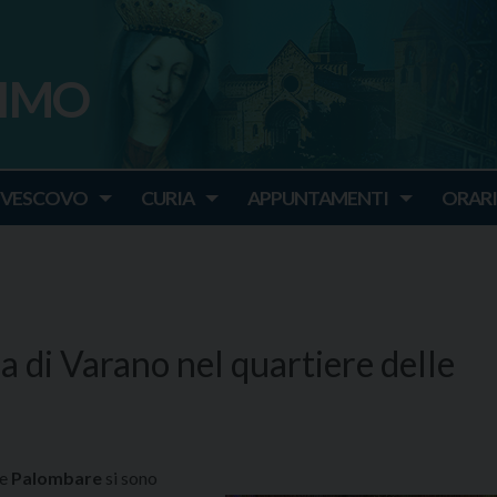
SIMO
o
IVESCOVO
CURIA
APPUNTAMENTI
ORARI
a di Varano nel quartiere delle
le
Palombare
si sono