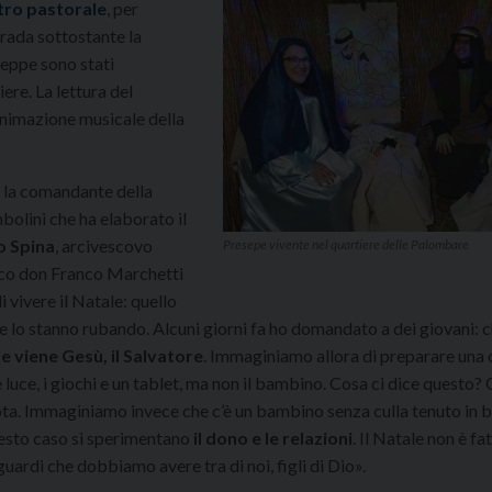
tro pastorale
, per
trada sottostante la
seppe sono stati
ere. La lettura del
animazione musicale della
, la comandante della
bolini che ha elaborato il
o Spina
, arcivescovo
Presepe vivente nel quartiere delle Palombare
oco don Franco Marchetti
i vivere il Natale: quello
 ce lo stanno rubando. Alcuni giorni fa ho domandato a dei giovani: c
e viene Gesù, il Salvatore
. Immaginiamo allora di preparare una c
e luce, i giochi e un tablet, ma non il bambino. Cosa ci dice questo?
ota. Immaginiamo invece che c’è un bambino senza culla tenuto in b
questo caso si sperimentano
il dono e le relazioni
. Il Natale non è fa
guardi che dobbiamo avere tra di noi, figli di Dio».