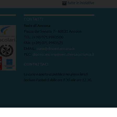
tutte le iniziative
I
CONTATTI
Sede di Ancona
Piazza del Senato 7 - 60121 Ancona
TEL: (+39) 071.9943500
FAX: (+39) 071.9943521
EMAIL:
curia@diocesi.ancona.it
PEC:
diocesi.ancona@pec.chiesacattolica.it
CONTATTACI
La curia è aperta al pubblico nei giorni feriali
(escluso il sabato) dalle ore 8.30 alle ore 12.30.