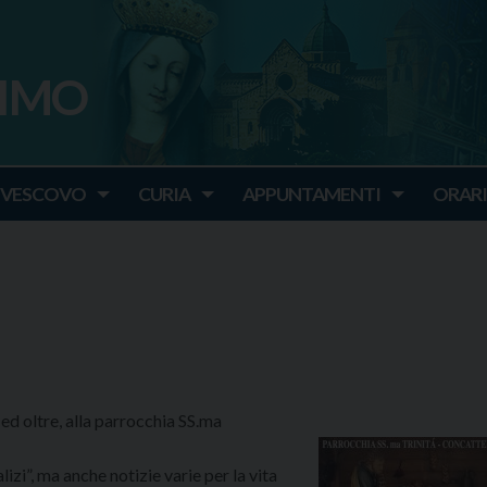
SIMO
o
IVESCOVO
CURIA
APPUNTAMENTI
ORARI
ed oltre, alla parrocchia SS.ma
zi”, ma anche notizie varie per la vita