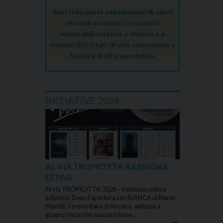
Sportello per le segnalazioni di abusi
sessuali su minori o su adulti
vulnerabili relative a chierici o a
membri di Istituti di vita consacrata o
Società di vita apostolica.
INIZIATIVE 2026
AL VIA TROPICITTA’ RASSEGNA
ESTIVA
Al via TROPICITTA’ 2026 – trentanovesima
edizione. Dopo l’apertura con BIANCA di Nanni
Moretti, l’arena Italia di Ancona, anticipa a
giugno l’inizio del suo cartellone…