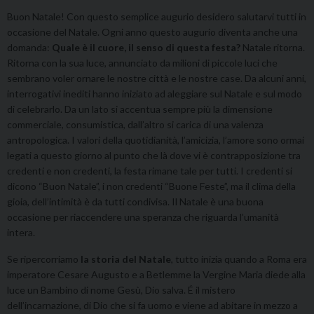
Buon Natale! Con questo semplice augurio desidero salutarvi tutti in
occasione del Natale. Ogni anno questo augurio diventa anche una
domanda:
Quale è il cuore, il senso di questa festa?
Natale ritorna.
Ritorna con la sua luce, annunciato da milioni di piccole luci che
sembrano voler ornare le nostre città e le nostre case. Da alcuni anni,
interrogativi inediti hanno iniziato ad aleggiare sul Natale e sul modo
di celebrarlo. Da un lato si accentua sempre più la dimensione
commerciale, consumistica, dall’altro si carica di una valenza
antropologica. I valori della quotidianità, l’amicizia, l’amore sono ormai
legati a questo giorno al punto che là dove vi è contrapposizione tra
credenti e non credenti, la festa rimane tale per tutti. I credenti si
dicono “Buon Natale”, i non credenti “Buone Feste”, ma il clima della
gioia, dell’intimità è da tutti condivisa. Il Natale è una buona
occasione per riaccendere una speranza che riguarda l’umanità
intera.
Se ripercorriamo
la storia del Natale
, tutto inizia quando a Roma era
imperatore Cesare Augusto e a Betlemme la Vergine Maria diede alla
luce un Bambino di nome Gesù, Dio salva. É il mistero
dell’incarnazione, di Dio che si fa uomo e viene ad abitare in mezzo a