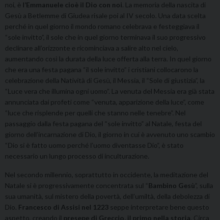
noi, è
l’Emmanuele cioè il Dio con noi
. La memoria della nascita di
Gesù a Betlemme di Giudea risale poi al IV secolo. Una data scelta
perché in quel giorno il mondo romano celebrava e festeggiava il
“sole invitto”, il sole che in quel giorno terminava il suo progressivo
declinare all’orizzonte e ricominciava a salire alto nel cielo,
aumentando così la durata della luce offerta alla terra. In quel giorno
che era una festa pagana “il sole invitto” i cristiani collocarono la
celebrazione della Natività di Gesù, il Messia, il “Sole di giustizia”, la
“Luce vera che illumina ogni uomo”. La venuta del Messia era già stata
annunciata dai profeti come “venuta, apparizione della luce”, come
“luce che risplende per quelli che stanno nelle tenebre”. Nel
passaggio dalla festa pagana del “sole invitto” al Natale, festa del
giorno dell’incarnazione di Dio, il giorno in cui è avvenuto uno scambio
“Dio si è fatto uomo perché l’uomo diventasse Dio”, è stato
necessario un lungo processo di inculturazione.
Nel secondo millennio, soprattutto in occidente, la meditazione del
Natale si è progressivamente concentrata sul “
Bambino Gesù
”, sulla
sua umanità, sul mistero della povertà, dell’umiltà, della debolezza di
Dio.
Francesco di Assisi nel 1223
seppe interpretare bene questo
aspetto, creando il
presepe di Greccio, il primo nella storia
. Circa