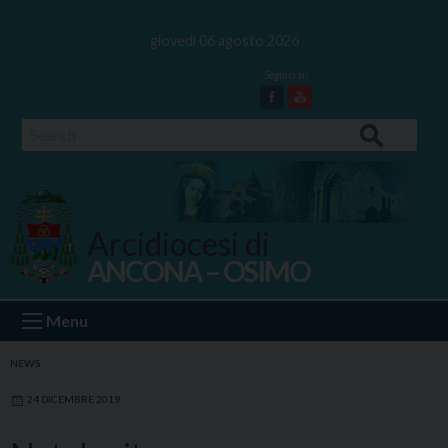
Skip
to
giovedì 06 agosto 2026
content
Facebook
Youtube
Search
Arcidiocesi di
ANCONA – OSIMO
Ancona Osimo
Menu
NEWS
24 DICEMBRE 2019