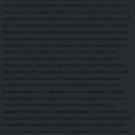
due settimane prima della festa della Natività, Francesco chiamò a sé
Giovanni, un uomo della contrada di Greccio e gli disse: «Se vuoi che
celebriamo a Greccio il Natale di Gesù, precedimi e prepara quanto ti
dico: vorrei rappresentare il Bambino nato a Betlemme, e in qualche
modo vedere con gli occhi del corpo i disagi in cui si è trovato per la
mancanza delle cose necessarie a un neonato, come fu adagiato in
una greppia e come giaceva sul fieno tra il bue e l’asinello. Appena
l’ebbe ascoltato, il fedele e pio amico se ne andò sollecito ad
approntare nel luogo designato tutto l’occorrente, secondo il
disegno esposto dal Santo. E giunge il giorno della letizia, il tempo
dell’esultanza! Per l’occasione sono qui convocati molti frati da varie
parti; uomini e donne arrivano festanti dai casolari della regione,
portando ciascuno secondo le sue possibilità, ceri e fiaccole per
illuminare quella notte, nella quale s’accese splendida nel cielo la
Stella che illuminò tutti i giorni e i tempi. Arriva alla fine Francesco:
vede che tutto è predisposto secondo il suo desiderio, ed è
raggiante di letizia. Ora si accomoda la greppia, vi si pone il fieno e si
introducono il bue e l’asinello. In quella scena commovente risplende
la
semplicità evangelica
, si loda la povertà, si raccomanda l’umiltà.
Greccio è divenuto come una nuova Betlemme». (Fonti Francescane