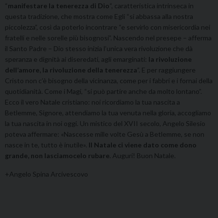
“
manifestare la tenerezza di Dio
“, caratteristica intrinseca in
questa tradizione, che mostra come Egli “si abbassa alla nostra
piccolezza”, così da poterlo incontrare “e servirlo con misericordia nei
fratelli e nelle sorelle più bisognosi”. Nascendo nel presepe – afferma
il Santo Padre – Dio stesso inizia l’unica vera rivoluzione che dà
speranza e dignità ai diseredati, agli emarginati:
la rivoluzione
dell’amore, la rivoluzione della tenerezza
”. E per raggiungere
Cristo non c’è bisogno della vicinanza, come per i fabbri e i fornai della
quotidianità. Come i Magi, “si può partire anche da molto lontano”.
Ecco il vero Natale cristiano: noi ricordiamo la tua nascita a
Betlemme, Signore, attendiamo la tua venuta nella gloria, accogliamo
la tua nascita in noi oggi. Un mistico del XVII secolo, Angelo Silesio
poteva affermare: «Nascesse mille volte Gesù a Betlemme, se non
nasce in te, tutto è inutile».
Il Natale ci viene dato come dono
grande, non lasciamocelo rubare
. Auguri! Buon Natale.
+Angelo Spina Arcivescovo