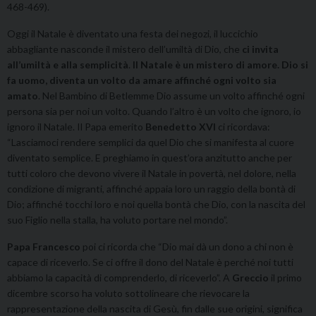
468-469).
Oggi il Natale è diventato una festa dei negozi, il luccichio
abbagliante nasconde il mistero dell’umiltà di Dio, che
ci invita
all’umiltà e alla semplicità
.
Il Natale è un mistero di amore. Dio si
fa uomo, diventa un volto da amare affinché ogni volto sia
amato
. Nel Bambino di Betlemme Dio assume un volto affinché ogni
persona sia per noi un volto. Quando l’altro è un volto che ignoro, io
ignoro il Natale. Il Papa emerito
Benedetto XVI
ci ricordava:
“Lasciamoci rendere semplici da quel Dio che si manifesta al cuore
diventato semplice. E preghiamo in quest’ora anzitutto anche per
tutti coloro che devono vivere il Natale in povertà, nel dolore, nella
condizione di migranti, affinché appaia loro un raggio della bontà di
Dio; affinché tocchi loro e noi quella bontà che Dio, con la nascita del
suo Figlio nella stalla, ha voluto portare nel mondo”.
Papa Francesco
poi ci ricorda che “Dio mai dà un dono a chi non è
capace di riceverlo. Se ci offre il dono del Natale è perché noi tutti
abbiamo la capacità di comprenderlo, di riceverlo”. A
Greccio
il primo
dicembre scorso ha voluto sottolineare che rievocare la
rappresentazione della nascita di Gesù, fin dalle sue origini, significa