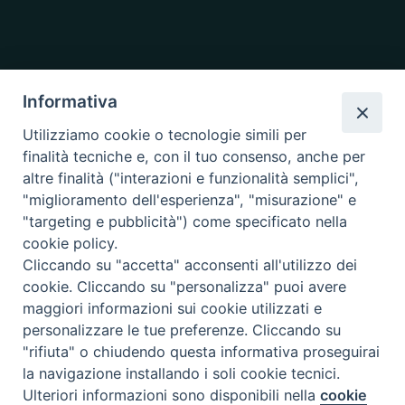
Informativa
Utilizziamo cookie o tecnologie simili per
finalità tecniche e, con il tuo consenso, anche per
altre finalità ("interazioni e funzionalità semplici",
"miglioramento dell'esperienza", "misurazione" e
"targeting e pubblicità") come specificato nella
cookie policy.
Cliccando su "accetta" acconsenti all'utilizzo dei
cookie. Cliccando su "personalizza" puoi avere
maggiori informazioni sui cookie utilizzati e
personalizzare le tue preferenze. Cliccando su
"rifiuta" o chiudendo questa informativa proseguirai
la navigazione installando i soli cookie tecnici.
Copyright © 2019.
Arcidiocesi di Ancona-Osimo.
All Rights Reserved.
Ulteriori informazioni sono disponibili nella
cookie
Preferenze Cookie