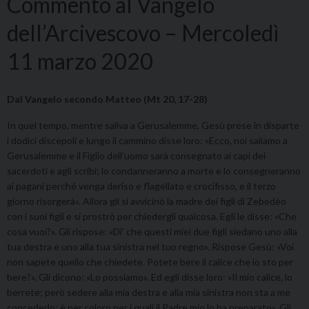
Commento al Vangelo
dell’Arcivescovo – Mercoledì
11 marzo 2020
Dal Vangelo secondo Matteo
(Mt 20, 17-28)
In quel tempo, mentre saliva a Gerusalemme, Gesù prese in disparte
i dodici discepoli e lungo il cammino disse loro: «Ecco, noi saliamo a
Gerusalemme e il Figlio dell’uomo sarà consegnato ai capi dei
sacerdoti e agli scribi; lo condanneranno a morte e lo consegneranno
ai pagani perché venga deriso e flagellato e crocifisso, e il terzo
giorno risorgerà». Allora gli si avvicinò la madre dei figli di Zebedèo
con i suoi figli e si prostrò per chiedergli qualcosa. Egli le disse: «Che
cosa vuoi?». Gli rispose: «Di’ che questi miei due figli siedano uno alla
tua destra e uno alla tua sinistra nel tuo regno». Rispose Gesù: «Voi
non sapete quello che chiedete. Potete bere il calice che io sto per
bere?». Gli dicono: «Lo possiamo». Ed egli disse loro: «Il mio calice, lo
berrete; però sedere alla mia destra e alla mia sinistra non sta a me
concederlo: è per coloro per i quali il Padre mio lo ha preparato». Gli