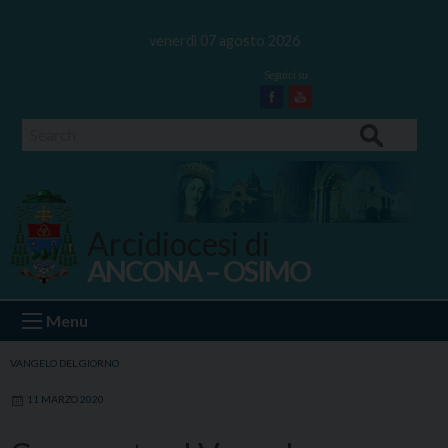
Skip
to
venerdì 07 agosto 2026
content
Facebook
Youtube
Search
Arcidiocesi di
ANCONA – OSIMO
Ancona Osimo
Menu
VANGELO DEL GIORNO
11 MARZO 2020