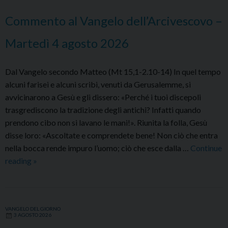
5
Commento al Vangelo dell’Arcivescovo –
agosto
2026
Martedì 4 agosto 2026
Dal Vangelo secondo Matteo (Mt 15,1-2.10-14) In quel tempo
alcuni farisei e alcuni scribi, venuti da Gerusalemme, si
avvicinarono a Gesù e gli dissero: «Perché i tuoi discepoli
trasgrediscono la tradizione degli antichi? Infatti quando
prendono cibo non si lavano le mani!». Riunita la folla, Gesù
disse loro: «Ascoltate e comprendete bene! Non ciò che entra
nella bocca rende impuro l’uomo; ciò che esce dalla …
Continue
Commento
reading
»
al
Vangelo
dell’Arcivescovo
VANGELO DEL GIORNO
–
3 AGOSTO 2026
Martedì