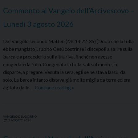
4
Commento al Vangelo dell’Arcivescovo –
agosto
2026
Lunedì 3 agosto 2026
Dal Vangelo secondo Matteo (Mt 14,22-36) [Dopo che la folla
ebbe mangiato], subito Gesù costrinse i discepoli a salire sulla
barca e a precederlo sull’altra riva, finché non avesse
congedato la folla. Congedata la folla, salì sul monte, in
disparte, a pregare. Venuta la sera, egli se ne stava lassù, da
solo. La barca intanto distava già molte miglia da terra ed era
Commento
agitata dalle …
Continue reading
»
al
Vangelo
dell’Arcivescovo
VANGELO DEL GIORNO
–
2 AGOSTO 2026
Lunedì
3