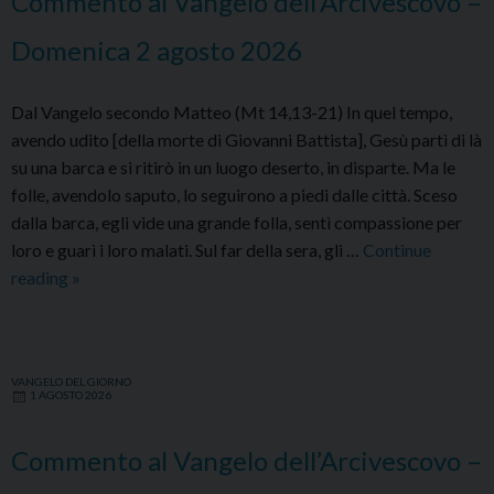
Commento al Vangelo dell’Arcivescovo –
agosto
2026
Domenica 2 agosto 2026
Dal Vangelo secondo Matteo (Mt 14,13-21) In quel tempo,
avendo udito [della morte di Giovanni Battista], Gesù partì di là
su una barca e si ritirò in un luogo deserto, in disparte. Ma le
folle, avendolo saputo, lo seguirono a piedi dalle città. Sceso
dalla barca, egli vide una grande folla, sentì compassione per
loro e guarì i loro malati. Sul far della sera, gli …
Continue
Commento
reading
»
al
Vangelo
dell’Arcivescovo
VANGELO DEL GIORNO
–
1 AGOSTO 2026
Domenica
2
Commento al Vangelo dell’Arcivescovo –
agosto