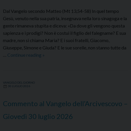
Dal Vangelo secondo Matteo (Mt 13,54-58) In quel tempo
Gesù, venuto nella sua patria, insegnava nella loro sinagoga e la
gente rimaneva stupita e diceva: «Da dove gli vengono questa
sapienza e i prodigi? Non è costui il figlio del falegname? E sua
madre, non si chiama Maria? E i suoi fratelli, Giacomo,
Giuseppe, Simone e Giuda? E le sue sorelle, non stanno tutte da
Commento
…
Continue reading
»
al
Vangelo
dell’Arcivescovo
VANGELO DEL GIORNO
–
30 LUGLIO 2026
Venerdì
31
Commento al Vangelo dell’Arcivescovo –
luglio
2026
Giovedì 30 luglio 2026