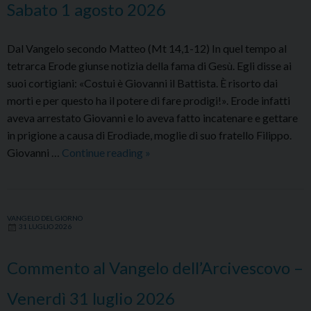
2026
Sabato 1 agosto 2026
Dal Vangelo secondo Matteo (Mt 14,1-12) In quel tempo al
tetrarca Erode giunse notizia della fama di Gesù. Egli disse ai
suoi cortigiani: «Costui è Giovanni il Battista. È risorto dai
morti e per questo ha il potere di fare prodigi!». Erode infatti
aveva arrestato Giovanni e lo aveva fatto incatenare e gettare
in prigione a causa di Erodìade, moglie di suo fratello Filippo.
Commento
Giovanni …
Continue reading
»
al
Vangelo
dell’Arcivescovo
VANGELO DEL GIORNO
–
31 LUGLIO 2026
Sabato
1
Commento al Vangelo dell’Arcivescovo –
agosto
2026
Venerdì 31 luglio 2026