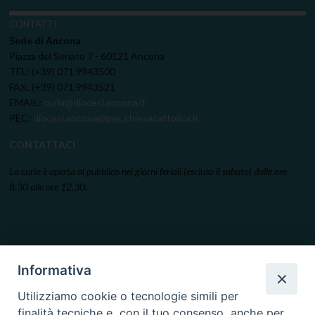
CONTATTI
Sede di Ancona
Piazza del Senato 7 - 60121 Ancona
TEL: (+39) 071.9943500
FAX: (+39) 071.9943521
EMAIL:
curia@diocesi.ancona.it
PEC:
diocesi.ancona@pec.chiesacattolica.it
CONTATTACI
La curia è aperta al pubblico nei giorni feriali (escluso il sabato) dalle ore
8.30 alle ore 12.30.
Informativa
Utilizziamo cookie o tecnologie simili per
finalità tecniche e, con il tuo consenso, anche per