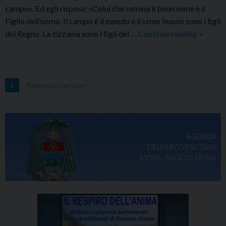
campo». Ed egli rispose: «Colui che semina il buon seme è il
Figlio dell’uomo. Il campo è il mondo e il seme buono sono i figli
Comme
del Regno. La zizzania sono i figli del …
Continue reading
»
al
Vangel
dell’Ar
–
1
Pagina successiva »
Marted
28
luglio
2026
AGENDA
DELL'ARCIVESCOVO
MONS. ANGELO SPINA