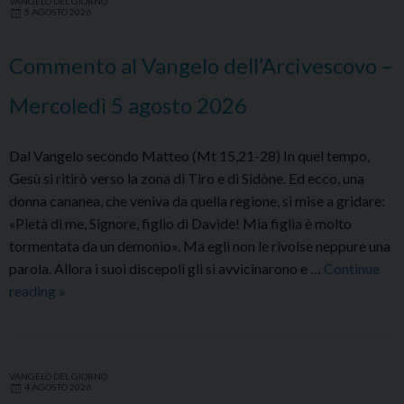
VANGELO DEL GIORNO
–
5 AGOSTO 2026
Giovedì
6
Commento al Vangelo dell’Arcivescovo –
agosto
2026
Mercoledì 5 agosto 2026
Dal Vangelo secondo Matteo (Mt 15,21-28) In quel tempo,
Gesù si ritirò verso la zona di Tiro e di Sidòne. Ed ecco, una
donna cananea, che veniva da quella regione, si mise a gridare:
«Pietà di me, Signore, figlio di Davide! Mia figlia è molto
tormentata da un demonio». Ma egli non le rivolse neppure una
parola. Allora i suoi discepoli gli si avvicinarono e …
Continue
Commento
reading
»
al
Vangelo
dell’Arcivescovo
VANGELO DEL GIORNO
–
4 AGOSTO 2026
Mercoledì