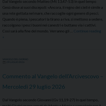
Dal Vangelo secondo Matteo (Mt 13,47-53) In quel tempo
Gesù disse ai suoi discepoli: «Ancora, il regno dei cieli è simile a
una rete gettata nel mare, che raccoglie ogni genere di pesci.
Quando è piena, i pescatori la tirano a riva, si mettono a sedere,
raccolgono i pesci buoni nei canestri e buttano via i cattivi.
Così sarà alla fine del mondo. Verranno gli …
Continue reading
Commento
»
al
Vangelo
dell’Arcivescovo
VANGELO DEL GIORNO
–
29 LUGLIO 2026
Giovedì
30
Commento al Vangelo dell’Arcivescovo –
luglio
2026
Mercoledì 29 luglio 2026
Dal Vangelo secondo Giovanni (Gv 11,19-27) In quel tempo,
molti Giudei erano venuti da Marta e Maria a consolarle per il