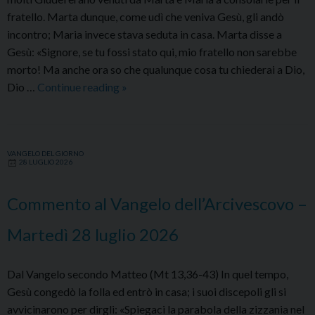
fratello. Marta dunque, come udì che veniva Gesù, gli andò
incontro; Maria invece stava seduta in casa. Marta disse a
Gesù: «Signore, se tu fossi stato qui, mio fratello non sarebbe
morto! Ma anche ora so che qualunque cosa tu chiederai a Dio,
Commento
Dio …
Continue reading
»
al
Vangelo
dell’Arcivescovo
VANGELO DEL GIORNO
–
28 LUGLIO 2026
Mercoledì
29
Commento al Vangelo dell’Arcivescovo –
luglio
2026
Martedì 28 luglio 2026
Dal Vangelo secondo Matteo (Mt 13,36-43) In quel tempo,
Gesù congedò la folla ed entrò in casa; i suoi discepoli gli si
avvicinarono per dirgli: «Spiegaci la parabola della zizzania nel