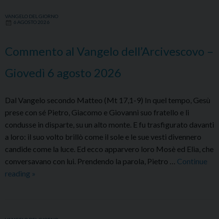
VANGELO DEL GIORNO
6 AGOSTO 2026
Commento al Vangelo dell’Arcivescovo –
Giovedì 6 agosto 2026
Dal Vangelo secondo Matteo (Mt 17,1-9) In quel tempo, Gesù
prese con sé Pietro, Giacomo e Giovanni suo fratello e li
condusse in disparte, su un alto monte. E fu trasfigurato davanti
a loro: il suo volto brillò come il sole e le sue vesti divennero
candide come la luce. Ed ecco apparvero loro Mosè ed Elia, che
conversavano con lui. Prendendo la parola, Pietro …
Continue
Commento
reading
»
al
Vangelo
dell’Arcivescovo