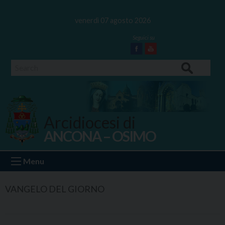
Skip
to
venerdì 07 agosto 2026
content
Facebook
Youtube
Search
Arcidiocesi di
ANCONA – OSIMO
Ancona Osimo
Menu
VANGELO DEL GIORNO