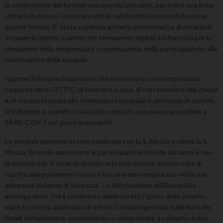
la celebrazione dei funerali con quindici persone, per avere una linea
unitaria in diocesi, comunico che le celebrazioni esequiali possono
essere tenute. E’ stata superata anche la problematica di dotarsi di
strumenti (termo-scanner e/o termometri digitali a infrarossi) per la
rilevazione della temperatura corporea prima della partecipazione alla
celebrazione delle esequie.
I parroci informino le persone che presentano una temperatura
corporea oltre i 37,5°C, di rimanere a casa, di non accedere alla chiesa
e di non partecipare alle celebrazioni esequiali in presenza di sintomi
di influenza o quando vi sia stato contatto con persone positive a
SARS-COV-2 nei giorni precedenti.
Le esequie possono essere celebrate con la S. Messa o senza la S.
Messa, facendo mantenere ai partecipanti le dovute distanze e con
la mascherina. Il sacerdote indossi la mascherina, avendo cura di
coprirsi adeguatamente naso e bocca e mantenga a sua volta una
adeguata distanza di sicurezza. La distribuzione dell’Eucaristia
avvenga dopo che il celebrante abbia curato l’igiene delle proprie
mani; lo stesso abbia cura di offrire l’ostia porgendola sulle mani dei
fedeli evitandone lo spostamento e senza venire a contatto fisico