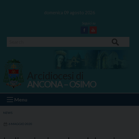
Skip
to
domenica 09 agosto 2026
content
Facebook
Youtube
Search
Arcidiocesi di
ANCONA – OSIMO
Ancona Osimo
Menu
NEWS
6 MAGGIO 2020