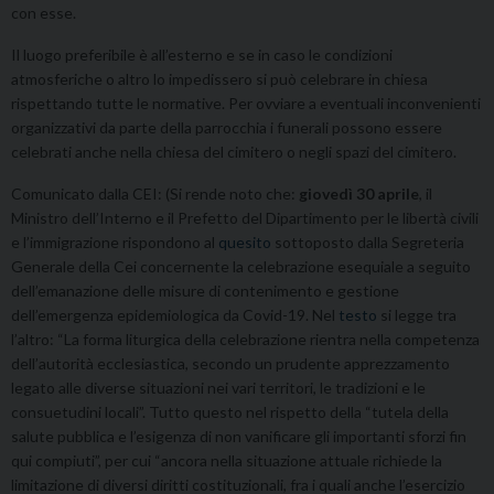
con esse.
Il luogo preferibile è all’esterno e se in caso le condizioni
atmosferiche o altro lo impedissero si può celebrare in chiesa
rispettando tutte le normative. Per ovviare a eventuali inconvenienti
organizzativi da parte della parrocchia i funerali possono essere
celebrati anche nella chiesa del cimitero o negli spazi del cimitero.
Comunicato dalla CEI: (Si rende noto che:
giovedì 30 aprile
, il
Ministro dell’Interno e il Prefetto del Dipartimento per le libertà civili
e l’immigrazione rispondono al
quesito
sottoposto dalla Segreteria
Generale della Cei concernente la celebrazione esequiale a seguito
dell’emanazione delle misure di contenimento e gestione
dell’emergenza epidemiologica da Covid-19. Nel
testo
si legge tra
l’altro: “La forma liturgica della celebrazione rientra nella competenza
dell’autorità ecclesiastica, secondo un prudente apprezzamento
legato alle diverse situazioni nei vari territori, le tradizioni e le
consuetudini locali”. Tutto questo nel rispetto della “tutela della
salute pubblica e l’esigenza di non vanificare gli importanti sforzi fin
qui compiuti”, per cui “ancora nella situazione attuale richiede la
limitazione di diversi diritti costituzionali, fra i quali anche l’esercizio