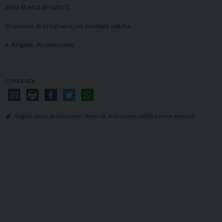
della libertà di culto”).
In unione di preghiera, un cordiale saluto.
+ Angelo, Arcivescovo
CONDIVIDI
Angelo Spina
,
arcivescovo
,
funerali
,
indicazioni celebrazione esequie