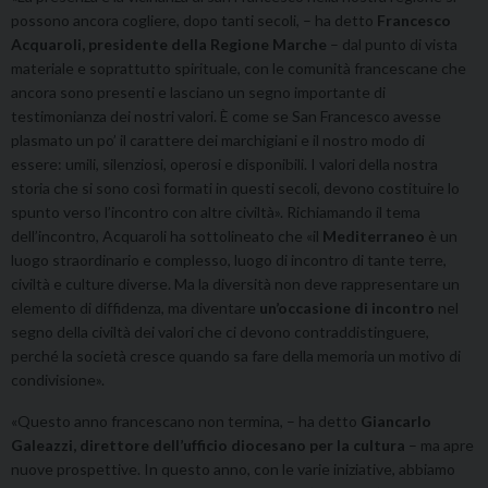
possono ancora cogliere, dopo tanti secoli, – ha detto
Francesco
Acquaroli, presidente della Regione Marche
– dal punto di vista
materiale e soprattutto spirituale, con le comunità francescane che
ancora sono presenti e lasciano un segno importante di
testimonianza dei nostri valori. È come se San Francesco avesse
plasmato un po’ il carattere dei marchigiani e il nostro modo di
essere: umili, silenziosi, operosi e disponibili. I valori della nostra
storia che si sono così formati in questi secoli, devono costituire lo
spunto verso l’incontro con altre civiltà». Richiamando il tema
dell’incontro, Acquaroli ha sottolineato che «il
Mediterraneo
è un
luogo straordinario e complesso, luogo di incontro di tante terre,
civiltà e culture diverse. Ma la diversità non deve rappresentare un
elemento di diffidenza, ma diventare
un’occasione di incontro
nel
segno della civiltà dei valori che ci devono contraddistinguere,
perché la società cresce quando sa fare della memoria un motivo di
condivisione».
«Questo anno francescano non termina, – ha detto
Giancarlo
Galeazzi, direttore dell’ufficio diocesano per la cultura
– ma apre
nuove prospettive. In questo anno, con le varie iniziative, abbiamo