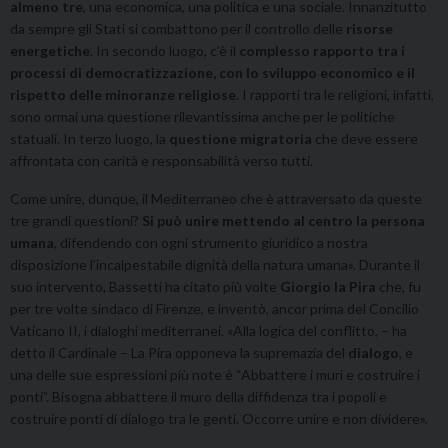
almeno tre
, una economica, una politica e una sociale. Innanzitutto
da sempre gli Stati si combattono per il controllo delle
risorse
energetiche
. In secondo luogo, c’è il
complesso rapporto tra i
processi di democratizzazione, con lo sviluppo economico e il
rispetto delle minoranze religiose
. I rapporti tra le religioni, infatti,
sono ormai una questione rilevantissima anche per le politiche
statuali. In terzo luogo, la
questione migratoria
che deve essere
affrontata con carità e responsabilità verso tutti.
Come unire, dunque, il Mediterraneo che è attraversato da queste
tre grandi questioni?
Si può unire mettendo al centro la persona
umana
, difendendo con ogni strumento giuridico a nostra
disposizione l’incalpestabile dignità della natura umana». Durante il
suo intervento, Bassetti ha citato più volte
Giorgio la Pira
che, fu
per tre volte sindaco di Firenze, e inventò, ancor prima del Concilio
Vaticano II, i dialoghi mediterranei. «Alla logica del conflitto, – ha
detto il Cardinale – La Pira opponeva la supremazia del
dialogo
, e
una delle sue espressioni più note è “Abbattere i muri e costruire i
ponti”. Bisogna abbattere il muro della diffidenza tra i popoli e
costruire ponti di dialogo tra le genti. Occorre unire e non dividere».