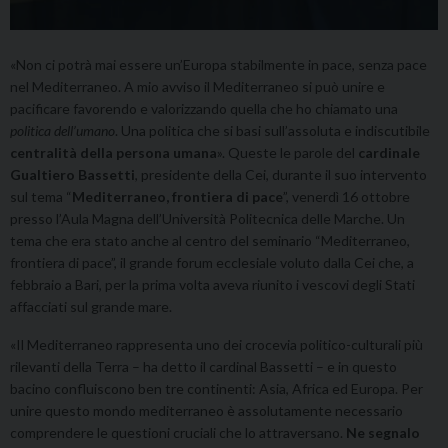
«Non ci potrà mai essere un’Europa stabilmente in pace, senza pace
nel Mediterraneo. A mio avviso il Mediterraneo si può unire e
pacificare favorendo e valorizzando quella che ho chiamato una
politica dell’umano
. Una politica che si basi sull’assoluta e indiscutibile
centralità della persona umana
». Queste le parole del
cardinale
Gualtiero Bassetti
, presidente della Cei, durante il suo intervento
sul tema “
Mediterraneo, frontiera di pace
”, venerdì 16 ottobre
presso l’Aula Magna dell’Università Politecnica delle Marche. Un
tema che era stato anche al centro del seminario “Mediterraneo,
frontiera di pace”, il grande forum ecclesiale voluto dalla Cei che, a
febbraio a Bari, per la prima volta aveva riunito i vescovi degli Stati
affacciati sul grande mare.
«Il Mediterraneo rappresenta uno dei crocevia politico-culturali più
rilevanti della Terra – ha detto il cardinal Bassetti – e in questo
bacino confluiscono ben tre continenti: Asia, Africa ed Europa. Per
unire questo mondo mediterraneo è assolutamente necessario
comprendere le questioni cruciali che lo attraversano.
Ne segnalo