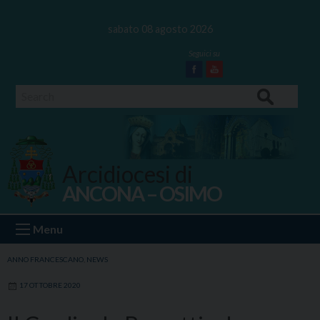
Skip
to
sabato 08 agosto 2026
content
Facebook
Youtube
Search
Arcidiocesi di
ANCONA – OSIMO
Ancona Osimo
Menu
ANNO FRANCESCANO
,
NEWS
17 OTTOBRE 2020