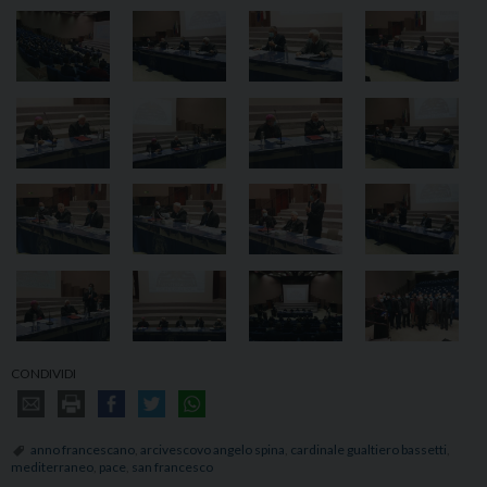
CONDIVIDI
anno francescano
,
arcivescovo angelo spina
,
cardinale gualtiero bassetti
,
mediterraneo
,
pace
,
san francesco