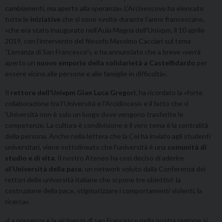
cambiamenti, ma aperto alla speranza». L’Arcivescovo ha elencato
tutte le
iniziative
che si sono svolte durante l’anno francescano,
«che era stato inaugurato nell’Aula Magna dell’Univpm, il 10 aprile
2019, con l’intervento del filosofo Massimo Cacciari sul tema
“L’erranza di San Francesco”», e ha annunciato che a breve «verrà
aperto un
nuovo emporio della solidarietà a Castelfidardo
per
essere vicino alle persone e alle famiglie in difficoltà».
Il
rettore dell’Univpm Gian Luca Gregori
, ha ricordato la «forte
collaborazione tra l’Università e l’Arcidiocesi» e il fatto che «l
‘Università non è solo un luogo dove vengono trasferite le
competenze. La cultura è condivisione e il vero tema è la centralità
della persona. Anche nella lettera che la Cei ha inviato agli studenti
universitari, viene sottolineato che l’università è una
comunità di
studio e di vita
. Il nostro Ateneo ha così deciso di aderire
all’
Università della pace
, un network voluto dalla Conferenza dei
rettori delle università italiane che si pone tre obiettivi: la
costruzione della pace, stigmatizzare i comportamenti violenti, la
ricerca».
«La presenza e la vicinanza di san Francesco nella nostra regione si