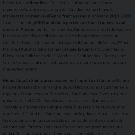
L’incontro con il cardinale Bassetti, a cui hanno partecipato
numerose Autorità e sacerdoti dell’Arcidiocesi, ha chiuso le
manifestazioni relative all’
Anno francescano diocesano 2019-2020
.
In occasione degli
800 anni dalla partenza di san Francesco dal
porto di Ancona per la Terra Santa
, l’anno scorso infatti la Regione
Marche e l’Arcidiocesi di Ancona-Osimo hanno dato vita ad un
Comitato tecnico (ne hanno fatto parte il Comune di Ancona, l’Anci
Marche, l’Autorità del Sistema Portuale, la Camera di Commercio,
l’Università Politecnica delle Marche, la Capitaneria di Porto e i tre
Ordini Francescani) per celebrare questa ricorrenza e promuovere
una serie di eventi.
Mons. Angelo Spina, arcivescovo metropolita di Ancona-Osimo
,
ha sottolineato che «le Marche, dopo l’Umbria, sono sicuramente la
regione più francescana. Terra in cui San Francesco è venuto per la
prima volta, nel 1208, dopo la sua conversione ad annunciare il
Vangelo e vi è stato ben cinque volte. È questa la terra dove sono
stati scritti i Fioretti di San Francesco nella prima metà del trecento.
Gli ottocento anni trascorsi dalla partenza del santo dal porto di
Ancona per l’Oriente sono stati l’occasione per promuovere una
seria riflessione sul nostro tempo così pieno di incertezze, di