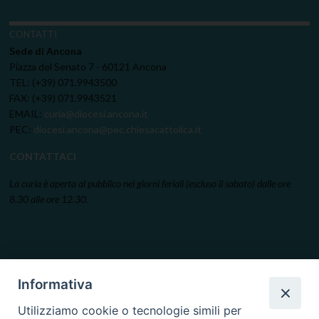
CONTATTI
Sede di Ancona
Piazza del Senato 7 - 60121 Ancona
TEL: (+39) 071.9943500
FAX: (+39) 071.9943521
EMAIL:
curia@diocesi.ancona.it
PEC:
diocesi.ancona@pec.chiesacattolica.it
CONTATTACI
La curia è aperta al pubblico nei giorni feriali (escluso il sabato) dalle ore
8.30 alle ore 12.30.
Informativa
Utilizziamo cookie o tecnologie simili per