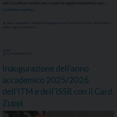
del Crocifisso ad Ancona, ci sarà la veglia ecumenica, con …
Uniti
Continue reading
»
in
preghiera
pace
,
preghiera
,
settimana di preghiera per l'unità dei cristiani
,
Spirito Santo
,
unità
,
veglia ecumenica
per
il
cammino
ecumenico
NEWS
12 NOVEMBRE 2025
Inaugurazione dell’anno
accademico 2025/2026
dell’ITM e dell’ISSR con il Card.
Zuppi