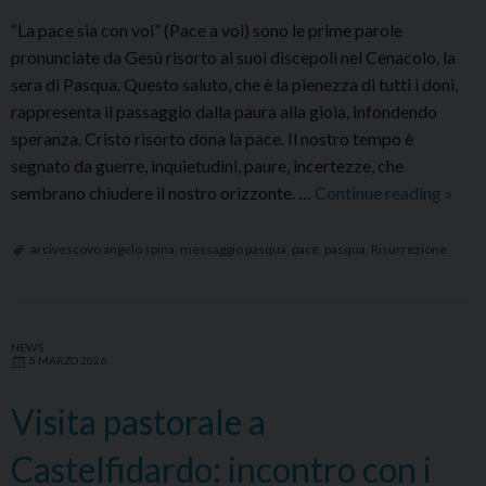
“La pace sia con voi” (Pace a voi) sono le prime parole
pronunciate da Gesù risorto ai suoi discepoli nel Cenacolo, la
sera di Pasqua. Questo saluto, che è la pienezza di tutti i doni,
rappresenta il passaggio dalla paura alla gioia, infondendo
speranza. Cristo risorto dona la pace. Il nostro tempo è
segnato da guerre, inquietudini, paure, incertezze, che
Mess
sembrano chiudere il nostro orizzonte. …
Continue reading
»
di
Pasq
arcivescovo angelo spina
,
messaggio pasqua
,
pace
,
pasqua
,
Risurrezione
di
Mons
Ange
NEWS
Spina
5 MARZO 2026
«La
pace
Visita pastorale a
è
Castelfidardo: incontro con i
dono