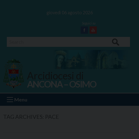
Skip
to
giovedì 06 agosto 2026
content
Facebook
Youtube
Search
Arcidiocesi di
ANCONA – OSIMO
Ancona Osimo
Menu
TAG ARCHIVES:
PACE