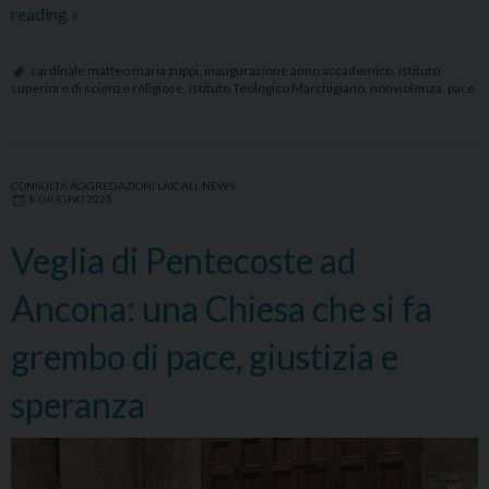
Inaugurazione
reading
»
dell’anno
accademico
cardinale matteo maria zuppi
,
inaugurazione anno accademico
,
istituto
superiore di scienze religiose
,
Istituto Teologico Marchigiano
,
nonviolenza
,
pace
2025/2026
dell’ITM
e
dell’ISSR
CONSULTA AGGREGAZIONI LAICALI
,
NEWS
8 GIUGNO 2025
con
il
Veglia di Pentecoste ad
Card.
Zuppi
Ancona: una Chiesa che si fa
grembo di pace, giustizia e
speranza