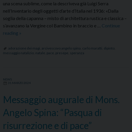
una scena sublime, come la descriveva già Luigi Serra
nell’Inventario degli oggetti d’arte d’Italia nel 1936: «Dalla
soglia della capanna – misto di architettura rustica e classica –
s’avanzano la Vergine col Bambino in braccio e …
Continue
Pellegrini
reading
»
di
speranza
adorazione dei magi
,
arcivescovo angelo spina
,
carlo maratti
,
dipinto
,
messaggio natalizio
,
natale
,
pace
,
presepe
,
speranza
verso
il
presepe
della
NEWS
31 MARZO 2024
pace
Messaggio augurale di Mons.
Angelo Spina: “Pasqua di
risurrezione e di pace”