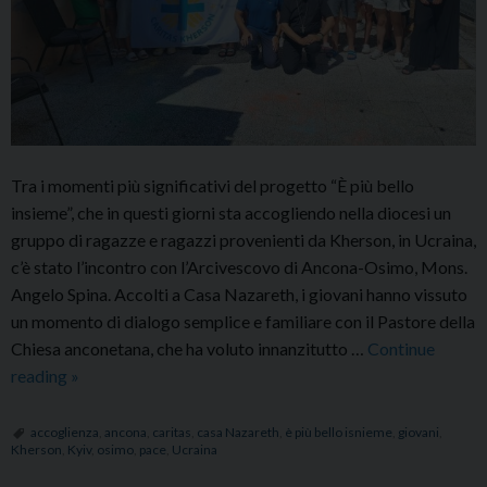
Tra i momenti più significativi del progetto “È più bello
insieme”, che in questi giorni sta accogliendo nella diocesi un
gruppo di ragazze e ragazzi provenienti da Kherson, in Ucraina,
c’è stato l’incontro con l’Arcivescovo di Ancona-Osimo, Mons.
Angelo Spina. Accolti a Casa Nazareth, i giovani hanno vissuto
un momento di dialogo semplice e familiare con il Pastore della
Chiesa anconetana, che ha voluto innanzitutto …
Continue
L’incontro
reading
»
dei
giovani
accoglienza
,
ancona
,
caritas
,
casa Nazareth
,
è più bello isnieme
,
giovani
,
Kherson
,
Kyiv
,
osimo
,
pace
,
Ucraina
di
Kherson