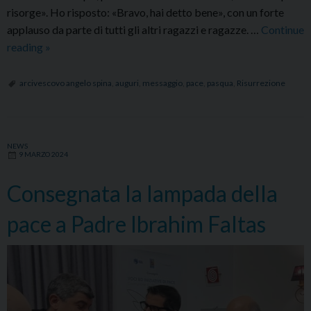
risorge». Ho risposto: «Bravo, hai detto bene», con un forte
applauso da parte di tutti gli altri ragazzi e ragazze. …
Continue
Messaggio
reading
»
augurale
di
arcivescovo angelo spina
,
auguri
,
messaggio
,
pace
,
pasqua
,
Risurrezione
Mons.
Angelo
Spina:
NEWS
“Pasqua
9 MARZO 2024
di
risurrezione
Consegnata la lampada della
e
pace a Padre Ibrahim Faltas
di
pace”