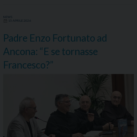
con
Mons.
NEWS
15 APRILE 2026
Angelo
Spina
Padre Enzo Fortunato ad
Ancona: “E se tornasse
Francesco?”