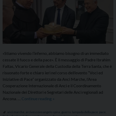
«Stiamo vivendo l’inferno, abbiamo bisogno di un immediato
cessate il fuoco e della pace». È il messaggio di Padre Ibrahim
Faltas, Vicario Generale della Custodia della Terra Santa, che è
risuonato forte e chiaro ieri nel corso dell’evento “Voci ed
Iniziative di Pace” organizzato da Anci Marche, l’Area
Cooperazione Internazionale di Anci e il Coordinamento
Nazionale dei Direttori e Segretari delle Anci regionali ad
Consegnata
Ancona. …
Continue reading
»
la
lampada
anci marche
,
arcivescovo angelo spina
,
guerra
,
lampada della pace
,
pace
,