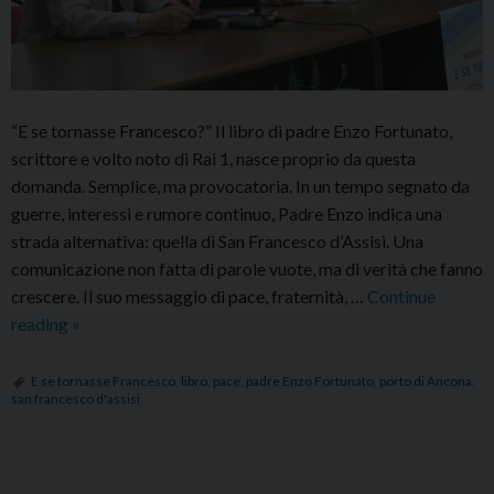
“E se tornasse Francesco?” Il libro di padre Enzo Fortunato,
scrittore e volto noto di Rai 1, nasce proprio da questa
domanda. Semplice, ma provocatoria. In un tempo segnato da
guerre, interessi e rumore continuo, Padre Enzo indica una
strada alternativa: quella di San Francesco d’Assisi. Una
comunicazione non fatta di parole vuote, ma di verità che fanno
crescere. Il suo messaggio di pace, fraternità, …
Continue
Padre
reading
»
Enzo
Fortunato
E se tornasse Francesco
,
libro
,
pace
,
padre Enzo Fortunato
,
porto di Ancona
,
san francesco d'assisi
ad
Ancona:
“E
se