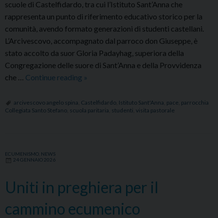
scuole di Castelfidardo, tra cui l’Istituto Sant’Anna che
rappresenta un punto di riferimento educativo storico per la
comunità, avendo formato generazioni di studenti castellani.
L’Arcivescovo, accompagnato dal parroco don Giuseppe, è
stato accolto da suor Gloria Padayhag, superiora della
Congregazione delle suore di Sant’Anna e della Provvidenza
Visita
che …
Continue reading
»
pastorale
a
arcivescovo angelo spina
,
Castelfidardo
,
Istituto Sant'Anna
,
pace
,
parrocchia
Collegiata Santo Stefano
,
scuola paritaria
,
studenti
,
visita pastorale
Castelfidardo:
incontro
con
i
ECUMENISMO
,
NEWS
24 GENNAIO 2026
140
alunni
Uniti in preghiera per il
dell’Istituto
Sant’Anna
cammino ecumenico