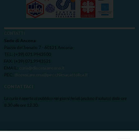
CONTATTI
Sede di Ancona
Piazza del Senato 7 - 60121 Ancona
TEL: (+39) 071.9943500
FAX: (+39) 071.9943521
EMAIL:
curia@diocesi.ancona.it
PEC:
diocesi.ancona@pec.chiesacattolica.it
CONTATTACI
La curia è aperta al pubblico nei giorni feriali (escluso il sabato) dalle ore
8.30 alle ore 12.30.