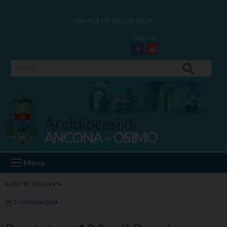
Skip
to
venerdì 07 agosto 2026
content
Facebook
Youtube
Search
Arcidiocesi di
ANCONA – OSIMO
Ancona Osimo
Menu
IL RESPIRO DELL'ANIMA
24 OTTOBRE 2020