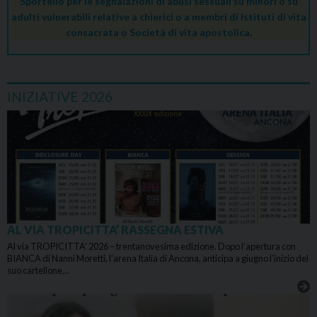
Sportello per le segnalazioni di abusi sessuali su minori o su
adulti vulnerabili relative a chierici o a membri di Istituti di vita
consacrata o Società di vita apostolica.
INIZIATIVE 2026
AL VIA TROPICITTA’ RASSEGNA ESTIVA
Al via TROPICITTA’ 2026 – trentanovesima edizione. Dopo l’apertura con
BIANCA di Nanni Moretti, l’arena Italia di Ancona, anticipa a giugno l’inizio del
suo cartellone…