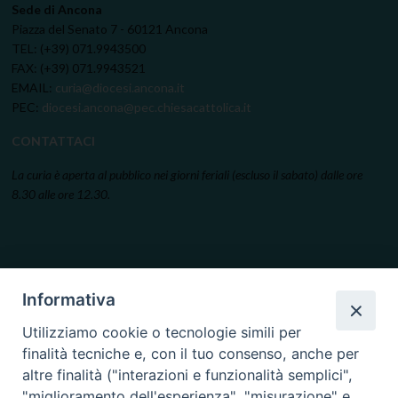
Sede di Ancona
Piazza del Senato 7 - 60121 Ancona
TEL: (+39) 071.9943500
FAX: (+39) 071.9943521
EMAIL:
curia@diocesi.ancona.it
PEC:
diocesi.ancona@pec.chiesacattolica.it
CONTATTACI
La curia è aperta al pubblico nei giorni feriali (escluso il sabato) dalle ore
8.30 alle ore 12.30.
Informativa
Utilizziamo cookie o tecnologie simili per
finalità tecniche e, con il tuo consenso, anche per
altre finalità ("interazioni e funzionalità semplici",
"miglioramento dell'esperienza", "misurazione" e