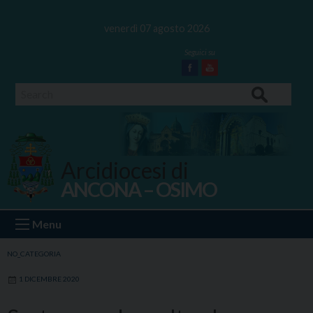
Skip
to
venerdì 07 agosto 2026
content
Facebook
Youtube
Search
Arcidiocesi di
ANCONA – OSIMO
Ancona Osimo
Menu
NO_CATEGORIA
1 DICEMBRE 2020