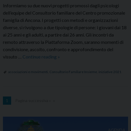
Informiamo su due nuovi progetti promossi dagli psicologi
dell’equipe del Consultorio familiare del Centro promozionale
famiglia di Ancona. I progetti con metodi e organizzazioni
diverse, si rivolgono a due tipologie di persone: i giovani dai 18
ai 25 anni e gli adulti, a partire dai 26 anni. Gli incontri da
remoto attraverso la Piattaforma Zoom, saranno momenti di
condivisione, ascolto, confronto e approfondimento del
Incontri
vissuto …
Continue reading
»
on
line
associazioni e movimenti
,
Consultorio Familiare Insieme
,
iniziative 2021
con
il
Consultorio
familiare
1
Pagina successiva »
AGENDA