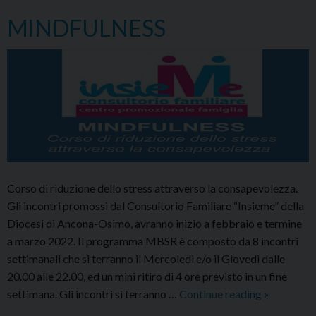
APRILE
–
MINDFULNESS
GIUGNO
2022
Corso di riduzione dello stress attraverso la consapevolezza.
Gli incontri promossi dal Consultorio Familiare “Insieme” della
Diocesi di Ancona-Osimo, avranno inizio a febbraio e termine
a marzo 2022. Il programma MBSR è composto da 8 incontri
settimanali che si terranno il Mercoledì e/o il Giovedì dalle
20.00 alle 22.00, ed un mini ritiro di 4 ore previsto in un fine
MINDFUL
settimana. Gli incontri si terranno …
Continue reading
»