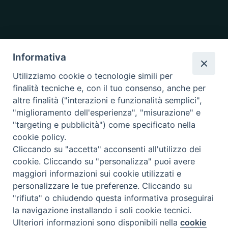
Informativa
Utilizziamo cookie o tecnologie simili per
finalità tecniche e, con il tuo consenso, anche per
altre finalità ("interazioni e funzionalità semplici",
"miglioramento dell'esperienza", "misurazione" e
"targeting e pubblicità") come specificato nella
cookie policy.
Cliccando su "accetta" acconsenti all'utilizzo dei
cookie. Cliccando su "personalizza" puoi avere
maggiori informazioni sui cookie utilizzati e
personalizzare le tue preferenze. Cliccando su
"rifiuta" o chiudendo questa informativa proseguirai
la navigazione installando i soli cookie tecnici.
Copyright © 2019.
Arcidiocesi di Ancona-Osimo.
All Rights Reserved.
Ulteriori informazioni sono disponibili nella
cookie
Preferenze Cookie