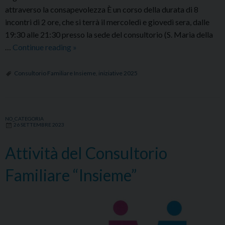
attraverso la consapevolezza È un corso della durata di 8
incontri di 2 ore, che si terrà il mercoledì e giovedì sera, dalle
19:30 alle 21:30 presso la sede del consultorio (S. Maria della
Corsi
…
Continue reading
»
del
consultorio
Consultorio Familiare Insieme
,
iniziative 2025
familiare
Insieme
2025
NO_CATEGORIA
26 SETTEMBRE 2023
Attività del Consultorio
Familiare “Insieme”