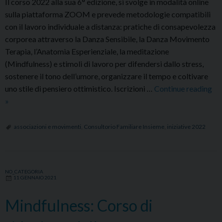
Il corso 2022 alla sua 6° edizione, si svolge in modalità online
sulla piattaforma ZOOM e prevede metodologie compatibili
con il lavoro individuale a distanza: pratiche di consapevolezza
corporea attraverso la Danza Sensibile, la Danza Movimento
Terapia, l’Anatomia Esperienziale, la meditazione
(Mindfulness) e stimoli di lavoro per difendersi dallo stress,
sostenere il tono dell’umore, organizzare il tempo e coltivare
uno stile di pensiero ottimistico. Iscrizioni …
Continue reading
L’esperienza
»
del
sè
associazioni e movimenti
,
Consultorio Familiare Insieme
,
iniziative 2022
creativo:
la
riscoperta
NO_CATEGORIA
di
11 GENNAIO 2021
sè
Mindfulness: Corso di