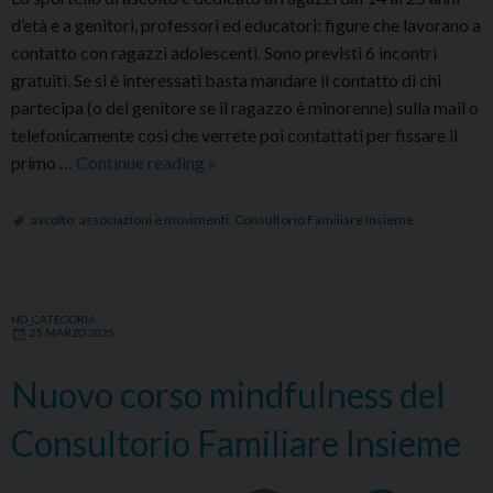
d’età e a genitori, professori ed educatori: figure che lavorano a
contatto con ragazzi adolescenti. Sono previsti 6 incontri
gratuiti. Se si è interessati basta mandare il contatto di chi
partecipa (o del genitore se il ragazzo è minorenne) sulla mail o
telefonicamente così che verrete poi contattati per fissare il
Sportello
primo …
Continue reading
»
di
ascolto
ascolto
,
associazioni e movimenti
,
Consultorio Familiare Insieme
del
Consultorio
Familiare
NO_CATEGORIA
Insieme
25 MARZO 2025
Nuovo corso mindfulness del
Consultorio Familiare Insieme