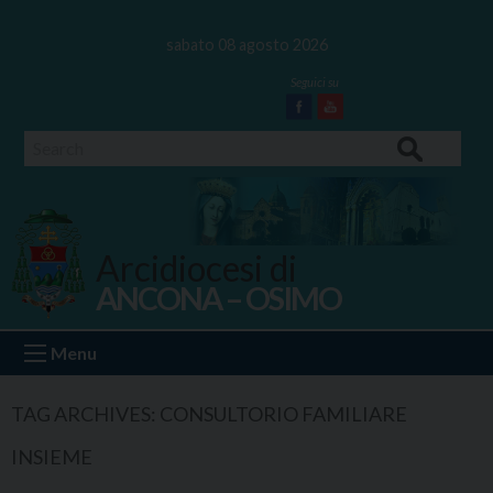
Skip
to
sabato 08 agosto 2026
content
Facebook
Youtube
Search
Arcidiocesi di
ANCONA – OSIMO
Ancona Osimo
Menu
TAG ARCHIVES:
CONSULTORIO FAMILIARE
INSIEME