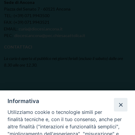
Sede di Ancona
Piazza del Senato 7 - 60121 Ancona
TEL: (+39) 071.9943500
FAX: (+39) 071.9943521
EMAIL:
curia@diocesi.ancona.it
PEC:
diocesi.ancona@pec.chiesacattolica.it
CONTATTACI
La curia è aperta al pubblico nei giorni feriali (escluso il sabato) dalle ore
8.30 alle ore 12.30.
Informativa
Utilizziamo cookie o tecnologie simili per
finalità tecniche e, con il tuo consenso, anche per
altre finalità ("interazioni e funzionalità semplici",
"miglioramento dell'esperienza", "misurazione" e