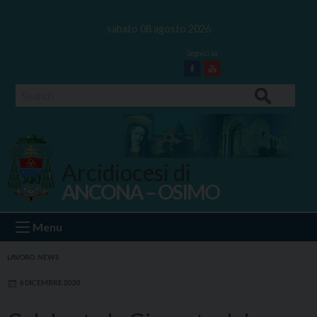
Skip
to
sabato 08 agosto 2026
content
Facebook
Youtube
Search
Arcidiocesi di
ANCONA – OSIMO
Ancona Osimo
Menu
LAVORO
,
NEWS
6 DICEMBRE 2020