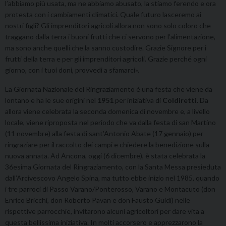
l’abbiamo più usata, ma ne abbiamo abusato, la stiamo ferendo e ora
protesta con i cambiamenti climatici. Quale futuro lasceremo ai
nostri figli? Gli imprenditori agricoli allora non sono solo coloro che
traggano dalla terra i buoni frutti che ci servono per l’alimentazione,
ma sono anche quelli che la sanno custodire. Grazie Signore per i
frutti della terra e per gli imprenditori agricoli. Grazie perché ogni
giorno, con i tuoi doni, provvedi a sfamarci».
La Giornata Nazionale del Ringraziamento è una festa che viene da
lontano e ha le sue origini nel
1951
per iniziativa di
Coldiretti
. Da
allora viene celebrata la seconda domenica di novembre e, a livello
locale, viene riproposta nel periodo che va dalla festa di san Martino
(11 novembre) alla festa di sant’Antonio Abate (17 gennaio) per
ringraziare per il raccolto dei campi e chiedere la benedizione sulla
nuova annata. Ad Ancona, oggi (6 dicembre), è stata celebrata la
36esima Giornata del Ringraziamento, con la Santa Messa presieduta
dall’Arcivescovo Angelo Spina, ma tutto ebbe inizio nel 1985, quando
i tre parroci di Passo Varano/Ponterosso, Varano e Montacuto (don
Enrico Bricchi, don Roberto Pavan e don Fausto Guidi) nelle
rispettive parrocchie, invitarono alcuni agricoltori per dare vita a
questa bellissima iniziativa. In molti accorsero e apprezzarono la