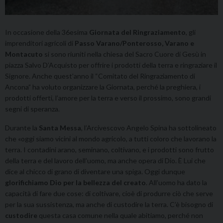
In occasione della 36esima
Giornata del Ringraziamento
, gli
imprenditori agricoli di
Passo Varano/Ponterosso, Varano e
Montacuto
si sono riuniti nella chiesa del Sacro Cuore di Gesù in
piazza Salvo D’Acquisto per offrire i prodotti della terra e ringraziare il
Signore. Anche quest’anno il “Comitato del Ringraziamento di
Ancona” ha voluto organizzare la Giornata, perché la preghiera, i
prodotti offerti, l’amore per la terra e verso il prossimo, sono grandi
segni di speranza.
Durante la
Santa Messa
, l’Arcivescovo Angelo Spina ha sottolineato
che «oggi siamo vicini al mondo agricolo, a tutti coloro che lavorano la
terra. I contadini arano, seminano, coltivano, e i prodotti sono frutto
della terra e del lavoro dell’uomo, ma anche opera di Dio. È Lui che
dice al chicco di grano di diventare una spiga. Oggi dunque
glorifichiamo Dio per la bellezza del creato
. All’uomo ha dato la
capacità di fare due cose: di coltivare, cioè di produrre ciò che serve
per la sua sussistenza, ma anche di custodire la terra. C’è bisogno di
custodire
questa casa comune nella quale abitiamo, perché non