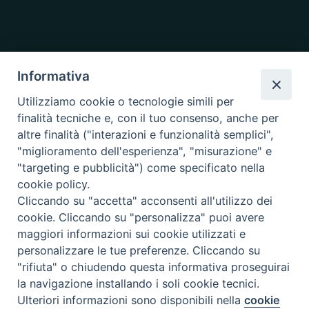
Informativa
Utilizziamo cookie o tecnologie simili per
finalità tecniche e, con il tuo consenso, anche per
altre finalità ("interazioni e funzionalità semplici",
"miglioramento dell'esperienza", "misurazione" e
"targeting e pubblicità") come specificato nella
cookie policy.
Cliccando su "accetta" acconsenti all'utilizzo dei
cookie. Cliccando su "personalizza" puoi avere
maggiori informazioni sui cookie utilizzati e
personalizzare le tue preferenze. Cliccando su
"rifiuta" o chiudendo questa informativa proseguirai
la navigazione installando i soli cookie tecnici.
Copyright © 2019.
Arcidiocesi di Ancona-Osimo.
All Rights Reserved.
Ulteriori informazioni sono disponibili nella
cookie
Preferenze Cookie