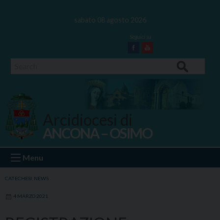
Skip
to
sabato 08 agosto 2026
content
Facebook
Youtube
Search
Arcidiocesi di
ANCONA – OSIMO
Ancona Osimo
Menu
CATECHESI
,
NEWS
4 MARZO 2021