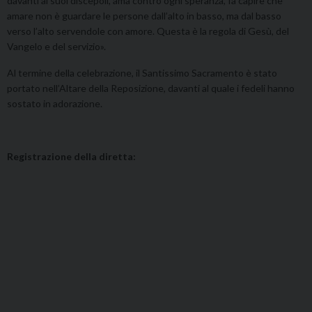
davanti ai suoi discepoli, ama contro ogni speranza, fa capire che
amare non è guardare le persone dall’alto in basso, ma dal basso
verso l’alto servendole con amore. Questa è la regola di Gesù, del
Vangelo e del servizio».
Al termine della celebrazione, il Santissimo Sacramento è stato
portato nell’Altare della Reposizione, davanti al quale i fedeli hanno
sostato in adorazione.
Registrazione della diretta: