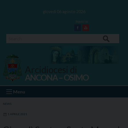
Skip
to
giovedì 06 agosto 2026
content
Facebook
Youtube
Search
Arcidiocesi di
ANCONA – OSIMO
Ancona Osimo
Menu
NEWS
1 APRILE 2021