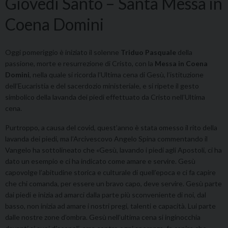
Giovedì Santo – Santa Messa in
Coena Domini
Oggi pomeriggio è iniziato il solenne
Triduo Pasquale
della
passione, morte e resurrezione di Cristo, con la
Messa in Coena
Domini
, nella quale si ricorda l’Ultima cena di Gesù, l’istituzione
dell’Eucaristia e del sacerdozio ministeriale, e si ripete il gesto
simbolico della lavanda dei piedi effettuato da Cristo nell’Ultima
cena.
Purtroppo, a causa del covid, quest’anno è stata omesso il rito della
lavanda dei piedi, ma l’Arcivescovo Angelo Spina commentando il
Vangelo ha sottolineato che «Gesù, lavando i piedi agli Apostoli, ci ha
dato un esempio e ci ha indicato come amare e servire. Gesù
capovolge l’abitudine storica e culturale di quell’epoca e ci fa capire
che chi comanda, per essere un bravo capo, deve servire. Gesù parte
dai piedi e inizia ad amarci dalla parte più sconveniente di noi, dal
basso, non inizia ad amare i nostri pregi, talenti e capacità. Lui parte
dalle nostre zone d’ombra. Gesù nell’ultima cena si inginocchia