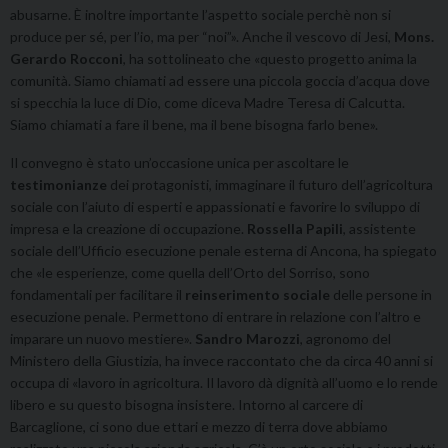
abusarne. È inoltre importante l’aspetto sociale perchè non si
produce per sé, per l’io, ma per “noi”». Anche il vescovo di Jesi,
Mons.
Gerardo Rocconi
, ha sottolineato che «questo progetto anima la
comunità. Siamo chiamati ad essere una piccola goccia d’acqua dove
si specchia la luce di Dio, come diceva Madre Teresa di Calcutta.
Siamo chiamati a fare il bene, ma il bene bisogna farlo bene».
Il convegno è stato un’occasione unica per ascoltare le
testimonianze
dei protagonisti, immaginare il futuro dell’agricoltura
sociale con l’aiuto di esperti e appassionati e favorire lo sviluppo di
impresa e la creazione di occupazione.
Rossella Papili
, assistente
sociale dell’Ufficio esecuzione penale esterna di Ancona, ha spiegato
che «le esperienze, come quella dell’Orto del Sorriso, sono
fondamentali per facilitare il
reinserimento sociale
delle persone in
esecuzione penale. Permettono di entrare in relazione con l’altro e
imparare un nuovo mestiere».
Sandro Marozzi
, agronomo del
Ministero della Giustizia, ha invece raccontato che da circa 40 anni si
occupa di «lavoro in agricoltura. Il lavoro dà dignità all’uomo e lo rende
libero e su questo bisogna insistere. Intorno al carcere di
Barcaglione, ci sono due ettari e mezzo di terra dove abbiamo