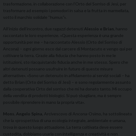
trasformazione, in collaborazione con l’Orto del Sorriso di Jesi, per
trasformare ad esempio i pomodori in salsa e la frutta in marmellata,
sotto il marchio solidale “humus”».
All’inizio dell’incontro, due ragazzi detenuti
Alessio e Brian
, hanno
raccontato le loro esperienze. «Questa esperienza è una grande
opportunità per me – ha raccontato Alessio (Orto del Sorriso di
Ancona) – ogni giorno esco dal carcere di Montacuto e vengo qui per
coltivare la terra. Grazie alla fiducia che hanno posto in me le
istituzioni, sto riacquistando fiducia anche in me stesso. Spero che
altri detenuti possano usufruire in futuro di queste misure
alternative». «Sono un detenuto in affidamento ai servizi sociali – ha
detto Brian (Orto del Sorriso di Jesi) – e sono regolarmente assunto
dalla cooperativa Orto del sorriso che mi ha donato tanto. Mi occupo
della vendita di prodotti biologici. Si può sbagliare, ma è sempre
possibile riprendere in mano la propria vita».
Mons. Angelo Spina
, Arcivescovo di Ancona-Osimo, ha sottolineato
che la «prospettiva di una ecologia integrale, ambientale e umana,
trova in questo luogo attuazione. La terra coltivata deve essere
custodita, dobbiamo usarla con intelligenza e creatività e non