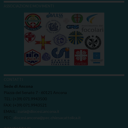
ASSOCIAZIONI E MOVIMENTI
CONTATTI
Sede di Ancona
Piazza del Senato 7 - 60121 Ancona
TEL: (+39) 071.9943500
FAX: (+39) 071.9943521
EMAIL:
curia@diocesi.ancona.it
PEC:
diocesi.ancona@pec.chiesacattolica.it