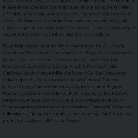
realizzato una piccola azienda agricola. C’è un orto sociale e i prodotti
in eccedenza sono stati distribuiti quest’estate ad alcune famiglie in
difficoltà. L’orto è il primo approccio con il mondo dell’agricoltura e ai
detenuti offriamo corsi di formazione, come ad esempio sulla guida
dei mezzi agricoli. Nonostante gli errori fatti nella vita, c’è la volontà di
recuperare e crediamo che il cambiamento sia possibile».
Durante le
tavole rotonde
, hanno invece raccontato la propria
esperienza Chiara Resta, Coordinatrice del Progetto Terra Condivisa
(Faenza), Luca Zoncheddu, Direttore della Caritas di Viterbo,
Francesca Durastanti (Caritacoop, Viterbo), l’Avv. Gianemilio
Genovesi, esperto legale (Milano) e Rosario Giuliano, Presidente
della Cooperativa Sociale Lanza del Vasto (Genova). E ancora
Leonardo Lopez, Funzionario Servizio Agricoltura della Regione
Marche, David Donninelli della Coldiretti Ancona, Andrea Bordoni,
Direttore Generale Assam Marche, e Bruno Mezzetti del Dip. di
Scienze Agrarie, Alimentari ed Ambientali dell’Università Politecnica
delle Marche. L’incontro è terminato con un pranzo a buffet a base di
prodotti di stagione dell’Orto del Sorriso.