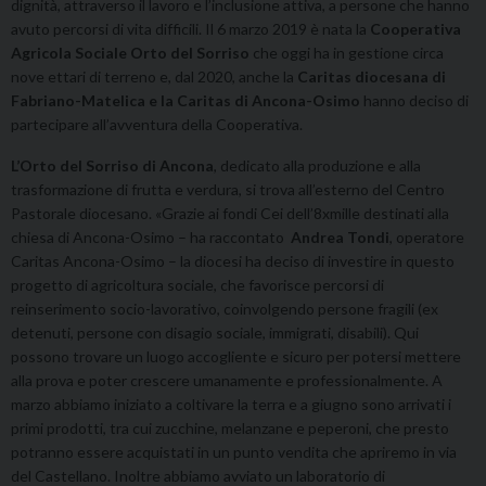
dignità, attraverso il lavoro e l’inclusione attiva, a persone che hanno
avuto percorsi di vita difficili. Il 6 marzo 2019 è nata la
Cooperativa
Agricola Sociale Orto del Sorriso
che oggi ha in gestione circa
nove ettari di terreno e, dal 2020, anche la
Caritas diocesana di
Fabriano-Matelica e la Caritas di Ancona-Osimo
hanno deciso di
partecipare all’avventura della Cooperativa.
L’Orto del Sorriso di Ancona
, dedicato alla produzione e alla
trasformazione di frutta e verdura, si trova all’esterno del Centro
Pastorale diocesano. «Grazie ai fondi Cei dell’8xmille destinati alla
chiesa di Ancona-Osimo – ha raccontato
Andrea Tondi
, operatore
Caritas Ancona-Osimo – la diocesi ha deciso di investire in questo
progetto di agricoltura sociale, che favorisce percorsi di
reinserimento socio-lavorativo, coinvolgendo persone fragili (ex
detenuti, persone con disagio sociale, immigrati, disabili). Qui
possono trovare un luogo accogliente e sicuro per potersi mettere
alla prova e poter crescere umanamente e professionalmente. A
marzo abbiamo iniziato a coltivare la terra e a giugno sono arrivati i
primi prodotti, tra cui zucchine, melanzane e peperoni, che presto
potranno essere acquistati in un punto vendita che apriremo in via
del Castellano. Inoltre abbiamo avviato un laboratorio di