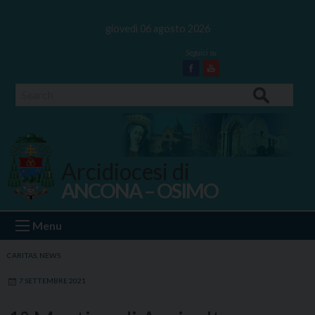
Skip
to
giovedì 06 agosto 2026
content
Facebook
Youtube
Search
Arcidiocesi di
ANCONA – OSIMO
Ancona Osimo
Menu
CARITAS
,
NEWS
7 SETTEMBRE 2021