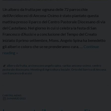
Un albero da frutta per ognuna delle 72 parrocchie
dell’Arcidiocesi di Ancona-Osimo è stato piantato questa
mattina presso il parco del Centro Pastorale Diocesano di via
del Castellano. Nel giorno in cui si celebra la festa di San
Francesco d’Assisi e a conclusione del Tempo del Creato
iniziato il primo settembre, Mons. Angelo Spina ha benedetto
gli alberi e coloro che se ne prenderanno cura. …
Continue
2°
reading
»
Meeting
di
albero da frutta
,
arcivescovo angelo spina
,
caritas ancona-osimo
,
centro
pastorale diocesano
,
Meeting di Agricoltura Sociale
,
Orto del Sorriso di Ancona
,
Agricoltura
san francesco di assisi
Sociale:
piantati
72
alberi
CARITAS
,
NEWS
26 MARZO 2022
da
frutta,