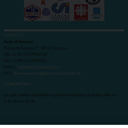
CONTATTI
Sede di Ancona
Piazza del Senato 7 - 60121 Ancona
TEL: (+39) 071.9943500
FAX: (+39) 071.9943521
EMAIL:
curia@diocesi.ancona.it
PEC:
diocesi.ancona@pec.chiesacattolica.it
CONTATTACI
La curia è aperta al pubblico nei giorni feriali (escluso il sabato) dalle ore
8.30 alle ore 12.30.