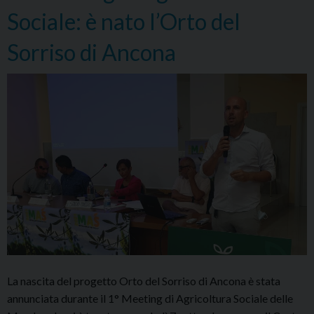
Pastorale
Sociale: è nato l’Orto del
Diocesano
Sorriso di Ancona
La nascita del progetto Orto del Sorriso di Ancona è stata
annunciata durante il 1° Meeting di Agricoltura Sociale delle