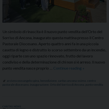
Un simbolo di rinascita è il nuovo punto vendita dell’Orto del
Sorriso di Ancona, inaugurato questa mattina presso il Centro
Pastorale Diocesano. Aperto quattro anni fa in una piccola
casetta di legno e distrutto lo scorso settembre da un incendio,
oggi riparte con uno spazio rinnovato, frutto del lavoro
condiviso e della determinazione di chi non si è arreso. Il nuovo
Inaugurato
punto vendita nasce proprio …
Continue reading
»
ad
Ancona
arcivescovo angelo spina
,
benedizione
,
caritas ancona-osimo
,
centro
pastorale diocesano
,
inaugurazione
,
Orto del Sorriso di Ancona
,
punto vendita
il
nuovo
punto
vendita
CARITAS
,
NEWS