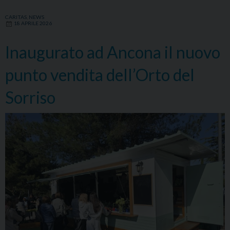
CARITAS
,
NEWS
18 APRILE 2026
Inaugurato ad Ancona il nuovo
punto vendita dell’Orto del
Sorriso