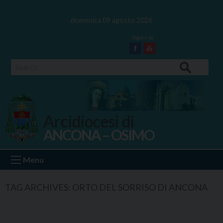
Skip
to
domenica 09 agosto 2026
content
Facebook
Youtube
Search
Arcidiocesi di
ANCONA – OSIMO
Ancona Osimo
Menu
TAG ARCHIVES:
ORTO DEL SORRISO DI ANCONA