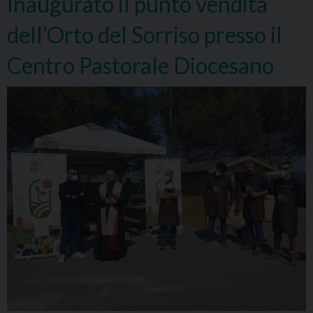
Inaugurato il punto vendita
uno
per
dell’Orto del Sorriso presso il
ogni
Centro Pastorale Diocesano
parrocchia