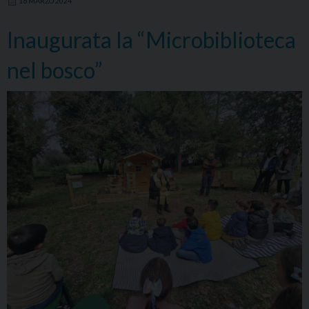
16 MARZO 2024
dell’Orto
del
Inaugurata la “Microbiblioteca
Sorriso
nel bosco”