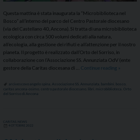
Questa mattina è stata inaugurata la “Microbiblioteca nel
Bosco” all’interno del parco del Centro Pastorale diocesano
(via del Castellano 40, Ancona). Si tratta di una microbiblioteca
ecologica con circa 500 volumi dedicati alla natura,
all’ecologia, alla gestione dei rifiuti e all’attenzione per il nostro
pianeta. Il progetto è realizzato dall’Orto del Sorriso, in
collaborazione con l’Associazione SS. Annunziata OdV (ente
Inaugurat
gestore della Caritas diocesana di …
Continue reading
»
la
“Microbib
arcivescovo angelo spina
,
Associazione SS. Annunziata
,
bambini
,
bosco
,
caritas ancona-osimo
,
centro pastorale diocesano
,
libri
,
microbiblioteca
,
Orto
nel
del Sorriso di Ancona
bosco”
CARITAS
,
NEWS
4 OTTOBRE 2022