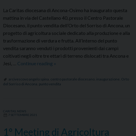
La Caritas diocesana di Ancona-Osimo ha inaugurato questa
mattina in via del Castellano 40, presso il Centro Pastorale
Diocesano, il punto vendita dell’Orto del Sorriso di Ancona, un
progetto di agricoltura sociale dedicato alla produzione e alla
trasformazione di verdura e frutta. All’interno del punto
vendita saranno venduti i prodotti provenienti dai campi
coltivati negli oltre tre ettari di terreno dislocati tra Ancona e
Inaugurato
Jesi, …
Continue reading
»
il
punto
arcivescovo angelo spina
,
centro pastorale diocesano
,
inaugurazione
,
Orto
del Sorriso di Ancona
,
punto vendita
vendita
dell’Orto
del
Sorriso
CARITAS
,
NEWS
7 SETTEMBRE 2021
presso
il
1° Meeting di Agricoltura
Centro