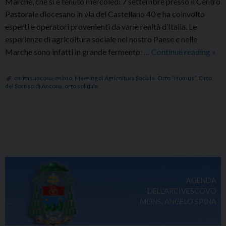
Marche, che si è tenuto mercoledì 7 settembre presso il Centro
Pastorale diocesano in via del Castellano 40 e ha coinvolto
esperti e operatori provenienti da varie realtà d’Italia. Le
esperienze di agricoltura sociale nel nostro Paese e nelle
1°
Marche sono infatti in grande fermento: …
Continue reading
»
Mee
di
caritas ancona-osimo
,
Meeting di Agricoltura Sociale
,
Orto “Humus”
,
Orto
del Sorriso di Ancona
,
orto solidale
Agri
Soci
è
nat
P
l’Or
o
del
s
Sorr
t
di
AGENDA
N
Anc
DELL'ARCIVESCOVO
a
MONS. ANGELO SPINA
v