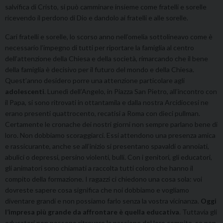
salvifica di Cristo, si può camminare insieme come fratelli e sorelle
ricevendo il perdono di Dio e dandolo ai fratelli e alle sorelle.
Cari fratelli e sorelle, lo scorso anno nell’omelia sottolineavo come è
necessario l’impegno di tutti per riportare la famiglia al centro
dell’attenzione della Chiesa e della società, rimarcando che il bene
della famiglia è decisivo per il futuro del mondo e della Chiesa.
Quest’anno desidero porre una attenzione particolare agli
adolescenti
. Lunedì dell’Angelo, in Piazza San Pietro, all’incontro con
il Papa, si sono ritrovati in ottantamila e dalla nostra Arcidiocesi ne
erano presenti quattrocento, recatisi a Roma con dieci pullman.
Certamente le cronache dei nostri giorni non sempre parlano bene di
loro. Non dobbiamo scoraggiarci. Essi attendono una presenza amica
e rassicurante, anche se all’inizio si presentano spavaldi o annoiati,
abulici o depressi, persino violenti, bulli. Con i genitori, gli educatori,
gli animatori sono chiamati a raccolta tutti coloro che hanno il
compito della formazione. I ragazzi ci chiedono una cosa sola: voi
dovreste sapere cosa significa che noi dobbiamo e vogliamo
diventare grandi e non possiamo farlo senza la vostra vicinanza.
Oggi
l’impresa più grande da affrontare è quella educativa
. Tuttavia gli
educatori non possono ritrovare la passione del loro compito, se non