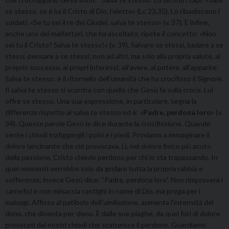
se stesso, se è lui il Cristo di Dio, l’eletto» (Lc 23,35). Lo ribadiscono i
soldati: «Se tu sei il re dei Giudei, salva te stesso» (v. 37). E infine,
anche uno dei malfattori, che ha ascoltato, ripete il concetto: «Non
sei tu il Cristo? Salva te stesso!» (v. 39). Salvare se stessi, badare a se
stessi, pensare a se stessi; non ad altri, ma solo alla propria salute, al
proprio successo, ai propri interessi; all’avere, al potere, all’apparire.
Salva te stesso: è il ritornello dell’umanità che ha crocifisso il Signore.
Il salva te stesso si scontra con quello che Gesù fa sulla croce. Lui
offre se stesso. Una sua espressione, in particolare, segna la
differenza rispetto al salva te stesso ed è: «
Padre, perdona loro
» (v.
34). Queste parole Gesù le dice durante la crocifissione. Quando
sente i chiodi trafiggergli i polsi e i piedi. Proviamo a immaginare il
dolore lancinante che ciò provocava. Lì, nel dolore fisico più acuto
della passione, Cristo chiede perdono per chi lo sta trapassando. In
quei momenti verrebbe solo da gridare tutta la propria rabbia e
sofferenza; invece Gesù dice: “Padre, perdona loro”. Non rimprovera i
carnefici e non minaccia castighi in nome di Dio, ma prega per i
malvagi. Affisso al patibolo dell’umiliazione, aumenta l’intensità del
dono, che diventa per-dono. È dalle sue piaghe, da quei fori di dolore
provocati dai nostri chiodi che scaturisce il perdono. Guardiamo