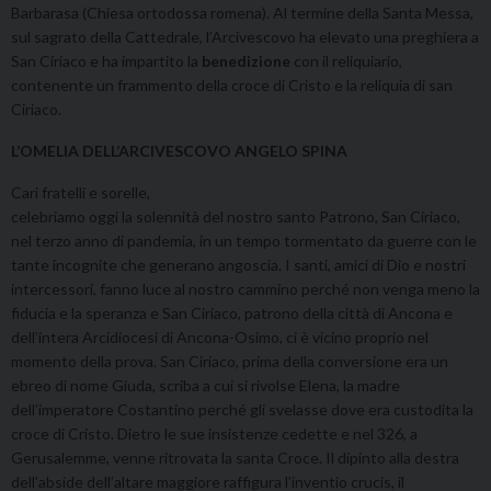
Barbarasa (Chiesa ortodossa romena). Al termine della Santa Messa,
sul sagrato della Cattedrale, l’Arcivescovo ha elevato una preghiera a
San Ciriaco e ha impartito la
benedizione
con il reliquiario,
contenente un frammento della croce di Cristo e la reliquia di san
Ciriaco.
L’OMELIA DELL’ARCIVESCOVO ANGELO SPINA
Cari fratelli e sorelle,
celebriamo oggi la solennità del nostro santo Patrono, San Ciriaco,
nel terzo anno di pandemia, in un tempo tormentato da guerre con le
tante incognite che generano angoscia. I santi, amici di Dio e nostri
intercessori, fanno luce al nostro cammino perché non venga meno la
fiducia e la speranza e San Ciriaco, patrono della città di Ancona e
dell’intera Arcidiocesi di Ancona-Osimo, ci è vicino proprio nel
momento della prova. San Ciriaco, prima della conversione era un
ebreo di nome Giuda, scriba a cui si rivolse Elena, la madre
dell’imperatore Costantino perché gli svelasse dove era custodita la
croce di Cristo. Dietro le sue insistenze cedette e nel 326, a
Gerusalemme, venne ritrovata la santa Croce. Il dipinto alla destra
dell’abside dell’altare maggiore raffigura l’inventio crucis, il