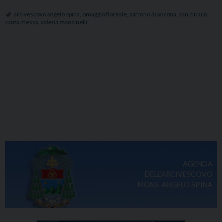
arcivescovo angelo spina
,
omaggio floreale
,
patrono di ancona
,
san ciriaco
,
santa messa
,
valeria mancinelli
AGENDA
DELL'ARCIVESCOVO
MONS. ANGELO SPINA