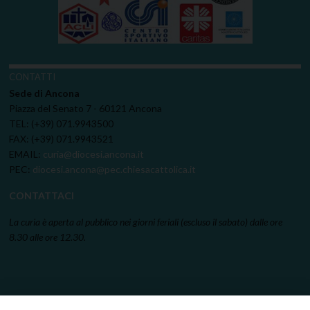
CONTATTI
Sede di Ancona
Piazza del Senato 7 - 60121 Ancona
TEL: (+39) 071.9943500
FAX: (+39) 071.9943521
EMAIL:
curia@diocesi.ancona.it
PEC:
diocesi.ancona@pec.chiesacattolica.it
CONTATTACI
La curia è aperta al pubblico nei giorni feriali (escluso il sabato) dalle ore
8.30 alle ore 12.30.