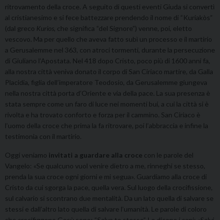
ritrovamento della croce. A seguito di questi eventi Giuda si convertì
al cristianesimo e si fece battezzare prendendo il nome di “Kuriakòs”
(dal greco
Kurios,
che significa “del Signore”) venne, poi, eletto
vescovo. Ma per quello che aveva fatto subì un processo e il martirio
a Gerusalemme nel 363, con atroci tormenti, durante la persecuzione
di Giuliano l’Apostata. Nel 418 dopo Cristo, poco più di 1600 anni fa,
alla nostra città veniva donato il corpo di San Ciriaco martire, da Galla
Placidia, figlia dell’imperatore Teodosio, da Gerusalemme giungeva
nella nostra città porta d’Oriente e via della pace. La sua presenza è
stata sempre come un faro di luce nei momenti bui, a cui la città si è
rivolta e ha trovato conforto e forza per il cammino. San Ciriaco è
l’uomo della croce che prima la fa ritrovare, poi l’abbraccia e infine la
testimonia con il martirio.
Oggi veniamo
invitati a guardare alla croce
con le parole del
Vangelo: «Se qualcuno vuol venire dietro a me, rinneghi se stesso,
prenda la sua croce ogni giorni e mi segua». Guardiamo alla croce di
Cristo da cui sgorga la pace, quella vera. Sul luogo della crocifissione,
sul calvario si scontrano due mentalità. Da un lato quella di salvare se
stessi e dall’altro lato quella di salvare l’umanità. Le parole di coloro
che crocifiggono Gesù sono: “Salva te stesso”. Lo dicono i capi: «Salvi