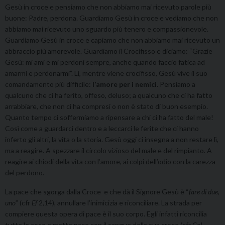
Gesù in croce e pensiamo che non abbiamo mai ricevuto parole più
buone: Padre, perdona. Guardiamo Gesù in croce e vediamo che non
abbiamo mai ricevuto uno sguardo più tenero e compassionevole.
Guardiamo Gesù in croce e capiamo che non abbiamo mai ricevuto un
abbraccio più amorevole. Guardiamo il Crocifisso e diciamo: “Grazie
Gesù: mi ami e mi perdoni sempre, anche quando faccio fatica ad
amarmi e perdonarmi”. Lì, mentre viene crocifisso, Gesù vive il suo
comandamento più difficile:
l’amore per i nemici
. Pensiamo a
qualcuno che ci ha ferito, offeso, deluso; a qualcuno che ci ha fatto
arrabbiare, che non ci ha compresi o non è stato di buon esempio.
Quanto tempo ci soffermiamo a ripensare a chi ci ha fatto del male!
Così come a guardarci dentro e a leccarci le ferite che ci hanno
inferto gli altri, la vita o la storia. Gesù oggi ci insegna a non restare lì,
ma a reagire. A spezzare il circolo vizioso del male e del rimpianto. A
reagire ai chiodi della vita con l’amore, ai colpi dell’odio con la carezza
del perdono.
La pace che sgorga dalla Croce e che dà il Signore Gesù è “
fare di due,
uno
” (cfr
Ef
2,14), annullare l’inimicizia e riconciliare. La strada per
compiere questa opera di pace è il suo corpo. Egli infatti riconcilia
tutte le cose e mette pace con il sangue della sua croce (cfr
Col