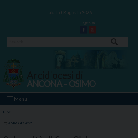
Skip
to
sabato 08 agosto 2026
content
Facebook
Youtube
Search
Arcidiocesi di
ANCONA – OSIMO
Ancona Osimo
Menu
NEWS
4 MAGGIO 2022