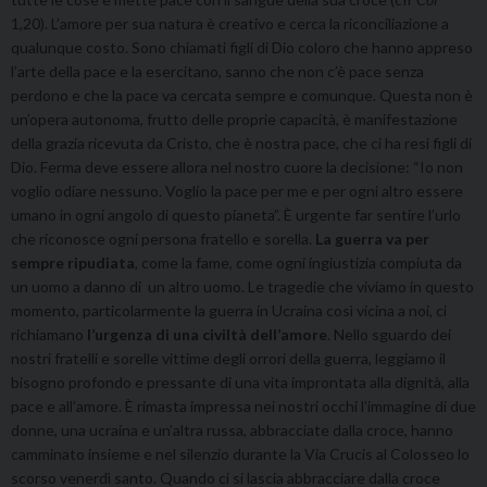
1,20). L’amore per sua natura è creativo e cerca la riconciliazione a
qualunque costo. Sono chiamati figli di Dio coloro che hanno appreso
l’arte della pace e la esercitano, sanno che non c’è pace senza
perdono e che la pace va cercata sempre e comunque. Questa non è
un’opera autonoma, frutto delle proprie capacità, è manifestazione
della grazia ricevuta da Cristo, che è nostra pace, che ci ha resi figli di
Dio. Ferma deve essere allora nel nostro cuore la decisione: “Io non
voglio odiare nessuno. Voglio la pace per me e per ogni altro essere
umano in ogni angolo di questo pianeta”. È urgente far sentire l’urlo
che riconosce ogni persona fratello e sorella.
La guerra va per
sempre ripudiata
, come la fame, come ogni ingiustizia compiuta da
un uomo a danno di un altro uomo. Le tragedie che viviamo in questo
momento, particolarmente la guerra in Ucraina così vicina a noi, ci
richiamano
l’urgenza di una civiltà dell’amore
. Nello sguardo dei
nostri fratelli e sorelle vittime degli orrori della guerra, leggiamo il
bisogno profondo e pressante di una vita improntata alla dignità, alla
pace e all’amore. È rimasta impressa nei nostri occhi l’immagine di due
donne, una ucraina e un’altra russa, abbracciate dalla croce, hanno
camminato insieme e nel silenzio durante la Via Crucis al Colosseo lo
scorso venerdì santo. Quando ci si lascia abbracciare dalla croce