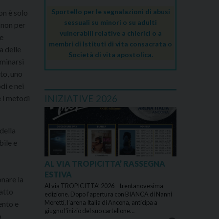
Sportello per le segnalazioni di abusi
on è solo
sessuali su minori o su adulti
 non per
vulnerabili relative a chierici o a
re
membri di Istituti di vita consacrata o
a delle
Società di vita apostolica.
mminarsi
to, uno
di e nei
INIZIATIVE 2026
e i metodi
 della
bile e
AL VIA TROPICITTA’ RASSEGNA
ESTIVA
onare la
Al via TROPICITTA’ 2026 – trentanovesima
 atto
edizione. Dopo l’apertura con BIANCA di Nanni
Moretti, l’arena Italia di Ancona, anticipa a
ento e
giugno l’inizio del suo cartellone…
o