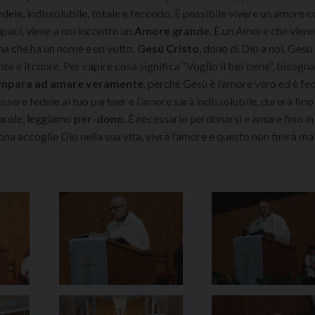
dele, indissolubile, totale e fecondo. È possibile vivere un amore co
paci, viene a noi incontro un
Amore grande
. È un Amore che viene 
a che ha un nome e un volto:
Gesù Cristo
, dono di Dio a noi. Gesù
te e il cuore. Per capire cosa significa “Voglio il tuo bene”, bisogna
i impara ad amare veramente
, perché Gesù è l’amore vero ed è fede
ssere fedele al tuo partner e l’amore sarà indissolubile, durerà fino 
parole, leggiamo
per-dono
. È necessario perdonarsi e amare fino in
ona accoglie Dio nella sua vita, vivrà l’amore e questo non finirà mai