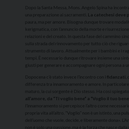
Dopo la Santa Messa, Mons. Angelo Spina ha incontra
una preparazione ai sacramenti.
La catechesi deve pa
paura, ma per amore. Bisogna dunque trovare modalit
kerigmatica, con l’annuncio della morte e risurrezione 
relazioni e del creato. In questa fase del cammino sin
sulla strada del rinnovamento per tutto ciò che rigua
strumento di lavoro. Attualmente per i bambini e i rag
tempi. È necessario dunque ritrovare insieme una sinton
giusti per generare e accompagnare ogni persona a u
Dopocena c’è stato invece l’incontro con i
fidanzati
,
differenza tra innamoramento e amore. In particolare l
maturo, la cui sorgente è Dio stesso. Ha così spiegato
all’amore, da “Ti voglio bene” a “Voglio il tuo bene
l’innamoramento si percepisce l’altro come necessario,
propria vita all’altro. “Voglio” non è un istinto, una pu
dell’uomo che vuole, decide, e liberamente dona». L’A
non è solo una passione, ma è la forza che nasce dalla 