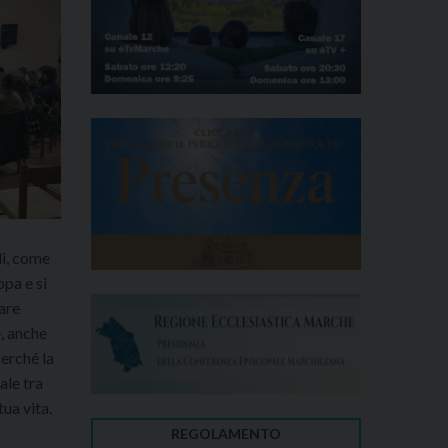
li, come
ppa e si
dare
e, anche
perché la
ale tra
tua vita.
REGOLAMENTO