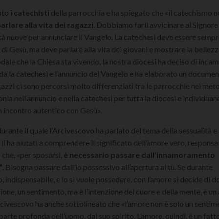
to i
catechisti
della parrocchia e ha spiegato che «il catechismo n
rlare alla vita dei ragazzi
. Dobbiamo farli avvicinare al Signore
à nuove per annunciare il Vangelo. La catechesi deve essere semp
di Gesù, ma deve parlare alla vita dei giovani e mostrare la bellezz
odale che la Chiesa sta vivendo, la nostra diocesi ha deciso di inca
rda la catechesi e l’annuncio del Vangelo e ha elaborato un documen
azzi ci sono percorsi molto differenziati tra le parrocchie nei meto
ia nell’annuncio e nella catechesi per tutta la diocesi e individuar
n incontro autentico con Gesù».
 durante il quale l’Arcivescovo ha parlato del tema della sessualità e
i ha aiutati a comprendere il significato dell’amore vero, responsa
 che, «per sposarsi,
è necessario passare dall’innamoramento
”
. Bisogna passare dall’io possessivo all’apertura al tu. Se durante
 indispensabile, e lo si vuole possedere, con l’amore si decide di d
lsione, un sentimento, ma è l’intenzione del cuore e della mente, è un
rcivescovo ha anche sottolineato che «l’amore non è solo un sentim
parte profonda dell’uomo, dal suo spirito. L’amore, quindi, è un fatt