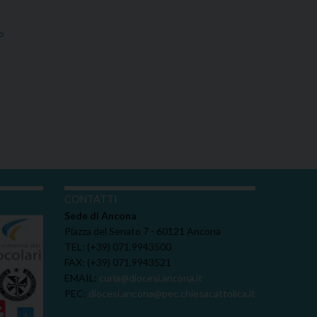
o
I
CONTATTI
Sede di Ancona
Piazza del Senato 7 - 60121 Ancona
TEL: (+39) 071.9943500
FAX: (+39) 071.9943521
EMAIL:
curia@diocesi.ancona.it
PEC:
diocesi.ancona@pec.chiesacattolica.it