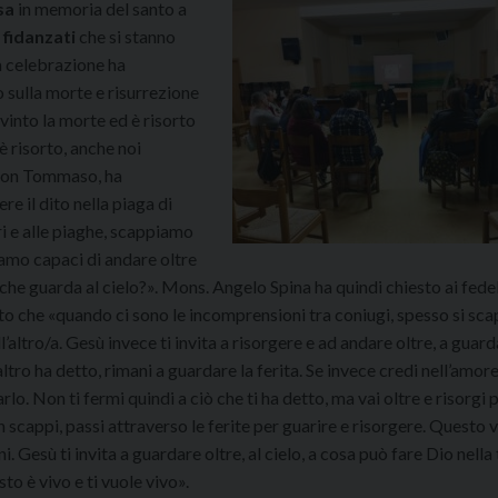
sa
in memoria del santo a
i
fidanzati
che si stanno
 celebrazione ha
 sulla morte e risurrezione
 vinto la morte ed è risorto
 è risorto, anche noi
 con Tommaso, ha
e il dito nella piaga di
i e alle piaghe, scappiamo
amo capaci di andare oltre
che guarda al cielo?». Mons. Angelo Spina ha quindi chiesto ai fede
to che «quando ci sono le incomprensioni tra coniugi, spesso si sca
l’altro/a. Gesù invece ti invita a risorgere e ad andare oltre, a guar
l’altro ha detto, rimani a guardare la ferita. Se invece credi nell’amor
arlo. Non ti fermi quindi a ciò che ti ha detto, ma vai oltre e risorgi 
n scappi, passi attraverso le ferite per guarire e risorgere. Questo v
ni. Gesù ti invita a guardare oltre, al cielo, a cosa può fare Dio nella 
to è vivo e ti vuole vivo».