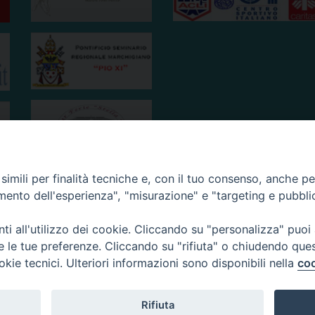
imili per finalità tecniche e, con il tuo consenso, anche per 
amento dell'esperienza", "misurazione" e "targeting e pubbli
i all'utilizzo dei cookie. Cliccando su "personalizza" puoi
re le tue preferenze. Cliccando su "rifiuta" o chiudendo que
okie tecnici. Ulteriori informazioni sono disponibili nella
coo
Rifiuta
Copyright © 2019.
Arcidiocesi di Ancona-Osimo.
All Rights Rese