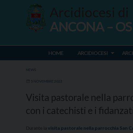
Skip
Arcidiocesi di
to
content
ANCONA – O
Ancona Osim
HOME
ARCIDIOCESI
ARC
NEWS
5 NOVEMBRE 2022
Visita pastorale nella par
con i catechisti e i fidanzat
Durante la
visita pastorale nella parrocchia San