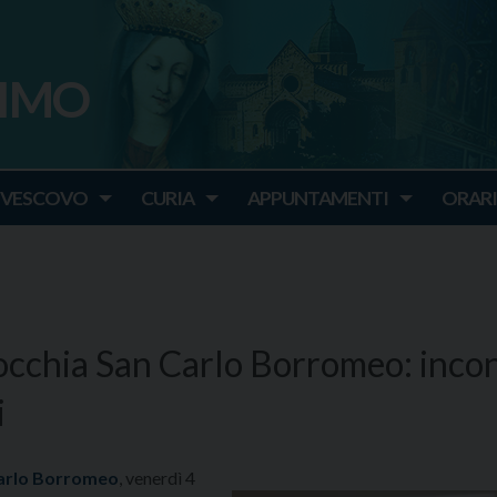
SIMO
o
IVESCOVO
CURIA
APPUNTAMENTI
ORARI
rocchia San Carlo Borromeo: inco
i
 Carlo Borromeo
, venerdì 4