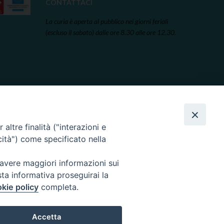
CONTATTACI
La curia è aperta al pubblico nei giorni feriali
(escluso il sabato) dalle ore 8.30 alle ore 12.30.
altre finalità ("interazioni e
cità") come specificato nella
 avere maggiori informazioni sui
sta informativa proseguirai la
kie policy
completa.
Accetta
rved.