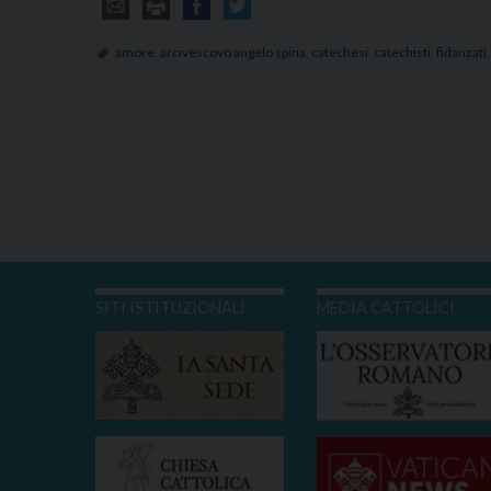
amore
,
arcivescovo angelo spina
,
catechesi
,
catechisti
,
fidanzati
SITI ISTITUZIONALI
MEDIA CATTOLICI