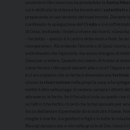
novembre l’Arcivescovo ha presieduto la
Santa Mes
cui è dedicata la chiesa e ha incontrato i
catechisti
e 
preparando al sacramento del matrimonio. Durante la
continuato la spiegazione del
Credo
e si è soffermato
di Gesù, invitando i fedeli a vivere da risorti. «Gesù ha
– ha detto – questo è il centro della nostra fede. Se lui
risorgeremo». Ricordando l’incontro di Gesù risorto
sottolineato che l’apostolo «ha avuto bisogno di metter
Gesù per credere. Quando noi siamo di fronte ai dolor
come fecero i discepoli davanti alla croce? Oppure si
e ci accorgiamo che la ferita è diventata una
feritoia
vivono la
risurrezione
nella propria casa, e ha spiega
mette il dito nella piaga. Si vedono sempre i difetti del
attraverso le ferite. Se ti focalizzi solo su quello che 
se l’altro ti ha ferito, ricordi che lo hai sposato per am
forza dell’amore ti permette di ricostruire il bene. No
moglie e marito, tra genitori e figli e in tutte le relazio
Risorgi dal peccato e vivi nella grazia di Dio. Gesù Cris