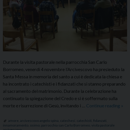
Durante la visita pastorale nella parrocchia San Carlo
Borromeo, venerdì 4 novembre l’Arcivescovo ha presieduto la
Santa Messa in memoria del santo a cui è dedicata la chiesa e
ha incontrato i catechisti e i fidanzati che si stanno preparando
al sacramento del matrimonio. Durante la celebrazione ha
continuato la spiegazione del Credo e si è soffermato sulla
Visi
morte e risurrezione di Gesù, invitando i …
Continue reading
»
past
nella
amore
,
arcivescovo angelo spina
,
catechesi
,
catechisti
,
fidanzati
,
innamoramento
,
osimo
,
parrocchia san Carlo Borromeo
,
visita pastorale
parr
arcivescovo