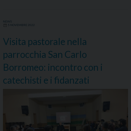
con
gli
sposi
NEWS
5 NOVEMBRE 2022
e
i
Visita pastorale nella
fidanzati
parrocchia San Carlo
Borromeo: incontro con i
catechisti e i fidanzati