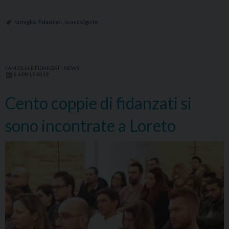
IN
DIOcesi
famiglia
,
fidanzati
,
io accolgo te
–
Io
Accolgo
FAMIGLIA E FIDANZATI
,
NEWS
Te…
8 APRILE 2019
Cento coppie di fidanzati si
sono incontrate a Loreto