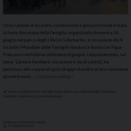
Un’occasione di incontro, condivisione e gioia profonda è stata
la festa diocesana della famiglia, organizzata domenica 26
giugno nel parco degli Ulivi a Collemarino, in occasione del X
Incontro Mondiale delle Famiglie tenutosi a Roma con Papa
Francesco nell’ultima settimana di giugno. L’appuntamento, sul
tema “L’amore familiare: vocazione e via di santità”, ha
permesso alle coppie di sposi di approfondire la loro vocazione
Festa
al matrimonio …
Continue reading
»
diocesana
della
amore
,
Collemarino
,
famiglia
,
festa diocesana della famiglia
,
fidanzati
,
mandato
,
santa messa
,
testimonianze
famiglia
al
parco
degli
FAMIGLIA E FIDANZATI
,
NEWS
17 FEBBRAIO 2022
Ulivi