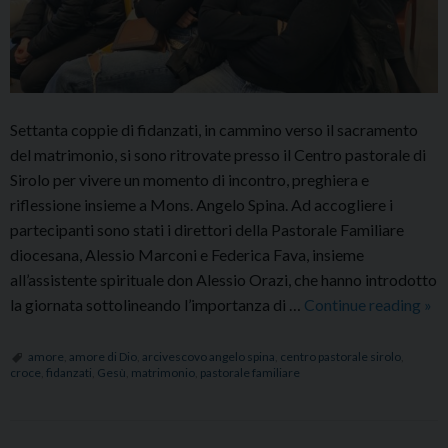
Settanta coppie di fidanzati, in cammino verso il sacramento
del matrimonio, si sono ritrovate presso il Centro pastorale di
Sirolo per vivere un momento di incontro, preghiera e
riflessione insieme a Mons. Angelo Spina. Ad accogliere i
partecipanti sono stati i direttori della Pastorale Familiare
diocesana, Alessio Marconi e Federica Fava, insieme
all’assistente spirituale don Alessio Orazi, che hanno introdotto
Mo
la giornata sottolineando l’importanza di …
Continue reading
»
Ang
Spi
amore
,
amore di Dio
,
arcivescovo angelo spina
,
centro pastorale sirolo
,
croce
,
fidanzati
,
Gesù
,
matrimonio
,
pastorale familiare
ai
fid
«Gu