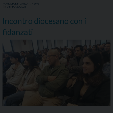
Ge
FAMIGLIA E FIDANZATI
,
NEWS
24 MARZO 2025
per
imp
Incontro diocesano con i
ad
am
fidanzati