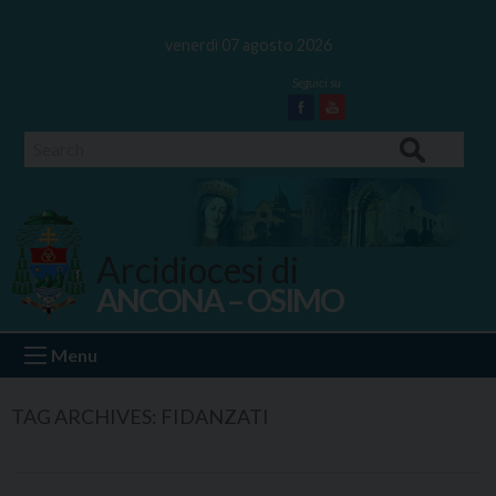
Skip
to
venerdì 07 agosto 2026
content
Facebook
Youtube
Search
Arcidiocesi di
ANCONA – OSIMO
Ancona Osimo
Menu
TAG ARCHIVES:
FIDANZATI