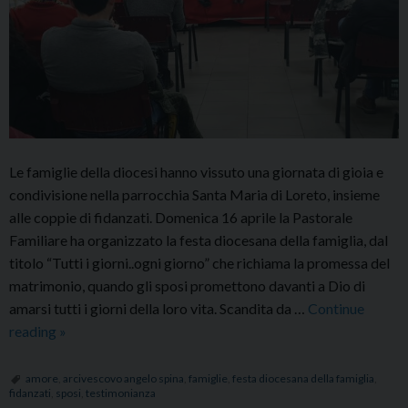
Le famiglie della diocesi hanno vissuto una giornata di gioia e
condivisione nella parrocchia Santa Maria di Loreto, insieme
alle coppie di fidanzati. Domenica 16 aprile la Pastorale
Familiare ha organizzato la festa diocesana della famiglia, dal
titolo “Tutti i giorni..ogni giorno” che richiama la promessa del
matrimonio, quando gli sposi promettono davanti a Dio di
amarsi tutti i giorni della loro vita. Scandita da …
Continue
Festa
reading
»
diocesana
della
amore
,
arcivescovo angelo spina
,
famiglie
,
festa diocesana della famiglia
,
fidanzati
,
sposi
,
testimonianza
famiglia