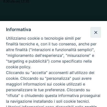
8.30 alle ore 12.30.
Informativa
Utilizziamo cookie o tecnologie simili per
finalità tecniche e, con il tuo consenso, anche per
altre finalità ("interazioni e funzionalità semplici",
"miglioramento dell'esperienza", "misurazione" e
"targeting e pubblicità") come specificato nella
cookie policy.
Cliccando su "accetta" acconsenti all'utilizzo dei
cookie. Cliccando su "personalizza" puoi avere
maggiori informazioni sui cookie utilizzati e
personalizzare le tue preferenze. Cliccando su
"rifiuta" o chiudendo questa informativa proseguirai
la navigazione installando i soli cookie tecnici.
Copyright © 2019.
Arcidiocesi di Ancona-Osimo.
All Rights Reserved.