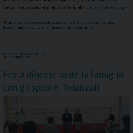
Inc
dell’amore, ha poi commentato l’inno alla …
Continue reading
»
con
i
amore
,
arcivescovo angelo spina
,
centro pastorale diocesano
,
colori
,
fidanzati
,
inno alla carità
,
matrimonio
,
pastorale familiare
fid
pre
il
Cen
FAMIGLIA E FIDANZATI
,
NEWS
17 APRILE 2023
pas
dio
Festa diocesana della famiglia
con gli sposi e i fidanzati