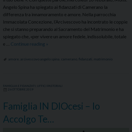
Angelo Spina ha spiegato ai fidanzati di Camerano la
differenza tra innamoramento e amore. Nella parrocchia
Immacolata Concezione, l’Arcivescovo ha incontrato le coppie
che si stanno preparando al Sacramento del Matrimonio e ha
spiegato che, «per vivere un amore fedele, indissolubile, totale
Incontro
e …
Continue reading
»
di
formazione
amore
,
arcivescovo angelo spina
,
camerano
,
fidanzati
,
matrimonio
con
i
fidanzati
FAMIGLIA E FIDANZATI
,
UFFICI PASTORALI
a
26 OTTOBRE 2019
Camerano
Famiglia IN DIOcesi – Io
Accolgo Te…