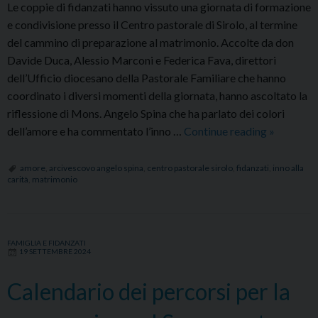
Le coppie di fidanzati hanno vissuto una giornata di formazione
e condivisione presso il Centro pastorale di Sirolo, al termine
del cammino di preparazione al matrimonio. Accolte da don
Davide Duca, Alessio Marconi e Federica Fava, direttori
dell’Ufficio diocesano della Pastorale Familiare che hanno
coordinato i diversi momenti della giornata, hanno ascoltato la
riflessione di Mons. Angelo Spina che ha parlato dei colori
Incontro
dell’amore e ha commentato l’inno …
Continue reading
»
diocesano
con
amore
,
arcivescovo angelo spina
,
centro pastorale sirolo
,
fidanzati
,
inno alla
carità
,
matrimonio
i
fidanzati
FAMIGLIA E FIDANZATI
19 SETTEMBRE 2024
Calendario dei percorsi per la