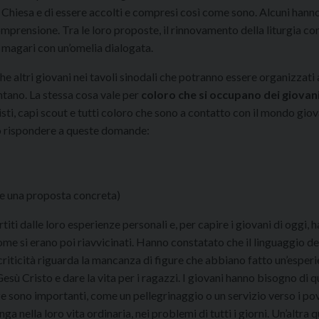
Chiesa e di essere accolti e compresi così come sono. Alcuni hanno
mprensione. Tra le loro proposte, il rinnovamento della liturgia co
 magari con un’omelia dialogata.
ltri giovani nei tavoli sinodali che potranno essere organizzati 
entano. La stessa cosa vale per
coloro che si occupano dei giovan
ti, capi scout e tutti coloro che sono a contatto con il mondo giova
o rispondere a queste domande:
re una proposta concreta)
iti dalle loro esperienze personali e, per capire i giovani di oggi, 
me si erano poi riavvicinati. Hanno constatato che il linguaggio de
riticità riguarda la mancanza di figure che abbiano fatto un’esperi
esù Cristo e dare la vita per i ragazzi. I giovani hanno bisogno di 
nze sono importanti, come un pellegrinaggio o un servizio verso i pov
nga nella loro vita ordinaria, nei problemi di tutti i giorni. Un’altra 