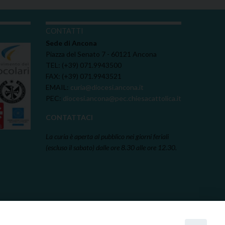
I
CONTATTI
Sede di Ancona
Piazza del Senato 7 - 60121 Ancona
TEL: (+39) 071.9943500
FAX: (+39) 071.9943521
EMAIL:
curia@diocesi.ancona.it
PEC:
diocesi.ancona@pec.chiesacattolica.it
CONTATTACI
La curia è aperta al pubblico nei giorni feriali
(escluso il sabato) dalle ore 8.30 alle ore 12.30.