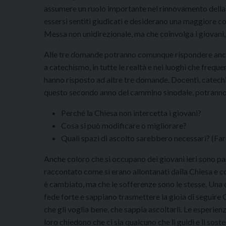
assumere un ruolo importante nel rinnovamento della 
essersi sentiti giudicati e desiderano una maggiore co
Messa non unidirezionale, ma che coinvolga i giovani,
Alle tre domande potranno comunque rispondere anche a
a catechismo, in tutte le realtà e nei luoghi che frequ
hanno risposto ad altre tre domande. Docenti, catechis
questo secondo anno del cammino sinodale, potrann
Perché la Chiesa non intercetta i giovani?
Cosa si può modificare o migliorare?
Quali spazi di ascolto sarebbero necessari? (Fa
Anche coloro che si occupano dei giovani ieri sono part
raccontato come si erano allontanati dalla Chiesa e co
è cambiato, ma che le sofferenze sono le stesse. Una c
fede forte e sappiano trasmettere la gioia di seguire G
che gli voglia bene, che sappia ascoltarli. Le esperie
loro chiedono che ci sia qualcuno che li guidi e li soste