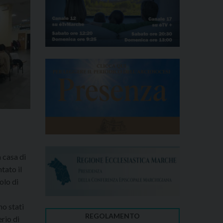
a casa di
tato il
olo di
no stati
REGOLAMENTO
erio di