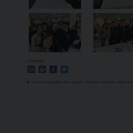
CONDIVIDI
arcivescovo angelo spina
,
ascolto
,
cammino sinodale
,
cantiere
,
c