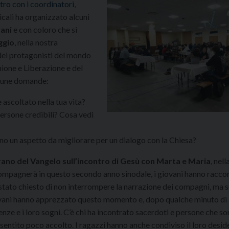
ntro con i coordinatori
,
icali ha organizzato alcuni
vani
e con coloro che si
aggio
, nella nostra
ei protagonisti del mondo
nione e Liberazione e del
lcune domande:
 ascoltato nella tua vita?
ersone credibili? Cosa vedi
no un aspetto da migliorare per un dialogo con la Chiesa?
ano del Vangelo sull’incontro di Gesù con Marta e Maria
, nell
ccompagnerà in questo secondo anno sinodale, i giovani hanno raccon
 stato chiesto di non interrompere la narrazione dei compagni, ma s
giovani hanno apprezzato questo momento e, dopo qualche minuto di
nze e i loro sogni. C’è chi ha incontrato sacerdoti e persone che so
i sentito poco accolto. I ragazzi hanno anche condiviso il loro desid