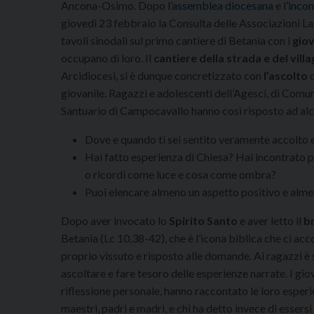
Ancona-Osimo. Dopo
l’assemblea diocesana
e
l’inco
giovedì 23 febbraio la Consulta delle Associazioni La
tavoli sinodali sul primo cantiere di Betania con i
gio
occupano di loro. Il
cantiere della strada e del vill
Arcidiocesi, si è dunque concretizzato con
l’ascolto
d
giovanile. Ragazzi e adolescenti dell’Agesci, di Comu
Santuario di Campocavallo hanno così risposto ad a
Dove e quando ti sei sentito veramente accolto e
Hai fatto esperienza di Chiesa? Hai incontrato p
o ricordi come luce e cosa come ombra?
Puoi elencare almeno un aspetto positivo e alme
Dopo aver invocato lo
Spirito Santo
e aver letto il
br
Betania (Lc 10,38-42), che è l’icona biblica che ci a
proprio vissuto e risposto alle domande. Ai ragazzi è
ascoltare e fare tesoro delle esperienze narrate. I 
riflessione personale, hanno raccontato le loro esperie
maestri, padri e madri, e chi ha detto invece di essers