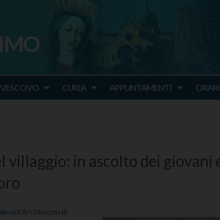
SIMO
o
IVESCOVO
CURIA
APPUNTAMENTI
ORARI
l villaggio: in ascolto dei giovani 
loro
le
nell’Arcidiocesi di