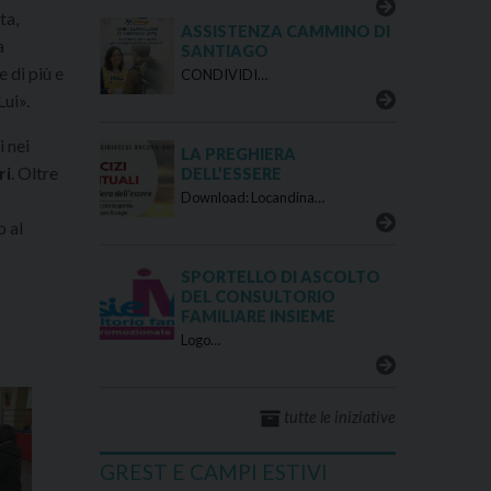
ta,
ASSISTENZA CAMMINO DI
a
SANTIAGO
 di più e
CONDIVIDI…
Lui».
 nei
LA PREGHIERA
ri
. Oltre
DELL’ESSERE
Download: Locandina…
o al
SPORTELLO DI ASCOLTO
DEL CONSULTORIO
FAMILIARE INSIEME
Logo…
tutte le iniziative
GREST E CAMPI ESTIVI