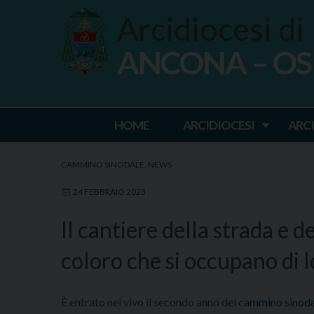
Skip
Arcidiocesi di
to
content
ANCONA – O
Ancona Osim
HOME
ARCIDIOCESI
ARC
CAMMINO SINODALE
,
NEWS
24 FEBBRAIO 2023
Il cantiere della strada e de
coloro che si occupano di 
È entrato nel vivo il secondo anno del
cammino sinoda