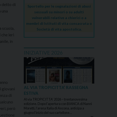
 detto di
Sportello per le segnalazioni di abusi
n una
sessuali su minori o su adulti
vulnerabili relative a chierici o a
membri di Istituti di vita consacrata o
a scuola,
Società di vita apostolica.
i
che ieri
nile, in
INIZIATIVE 2026
hanno
AL VIA TROPICITTA’ RASSEGNA
i giovani
ESTIVA
enza di
Al via TROPICITTA’ 2026 – trentanovesima
qualcuno
edizione. Dopo l’apertura con BIANCA di Nanni
eri, però
Moretti, l’arena Italia di Ancona, anticipa a
giugno l’inizio del suo cartellone…
questione