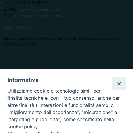
FAX: (+39) 071.9943521
EMAIL:
curia@diocesi.ancona.it
PEC:
diocesi.ancona@pec.chiesacattolica.it
CONTATTACI
La curia è aperta al pubblico nei giorni feriali (escluso il sabato) dalle ore
8.30 alle ore 12.30.
Informativa
Utilizziamo cookie o tecnologie simili per
finalità tecniche e, con il tuo consenso, anche per
altre finalità ("interazioni e funzionalità semplici",
"miglioramento dell'esperienza", "misurazione" e
"targeting e pubblicità") come specificato nella
cookie policy.