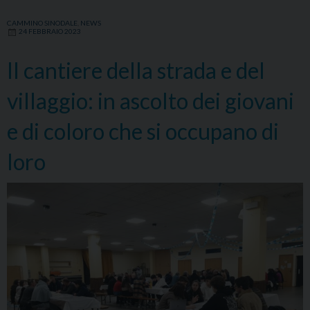
CAMMINO SINODALE
,
NEWS
24 FEBBRAIO 2023
Il cantiere della strada e del
villaggio: in ascolto dei giovani
e di coloro che si occupano di
loro