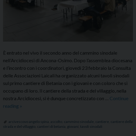
È entrato nel vivo il secondo anno del cammino sinodale
nell’Arcidiocesi di Ancona-Osimo. Dopo l’assemblea diocesana
e l’incontro con i coordinatori, giovedì 23 febbraio la Consulta
delle Associazioni Laicali ha organizzato alcuni tavoli sinodali
sul primo cantiere di Betania con i giovani e con coloro che si
occupano di loro. Il cantiere della strada e del villaggio, nella
nostra Arcidiocesi, si è dunque concretizzato con …
Continue
Il
reading
»
cantiere
della
arcivescovo angelo spina
,
ascolto
,
cammino sinodale
,
cantiere
,
cantiere della
strada e del villaggio
,
cantieri di betania
,
giovani
,
tavoli sinodali
strada
e