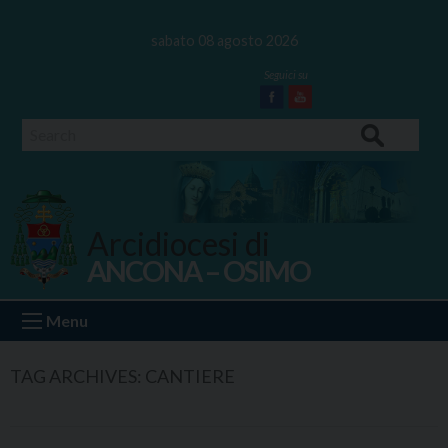
Skip
to
sabato 08 agosto 2026
content
Facebook
Youtube
Search
Arcidiocesi di
ANCONA – OSIMO
Ancona Osimo
Menu
TAG ARCHIVES:
CANTIERE