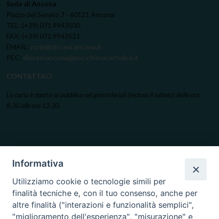
Sede di Ancona
Piazza del Senato 7 - 60121 Ancona
TEL: (+39) 071.9943500
FAX: (+39) 071.9943521
EMAIL:
curia@diocesi.ancona.it
PEC:
diocesi.ancona@pec.chiesacattolica.it
CONTATTACI
La curia è aperta al pubblico nei giorni feriali (escluso il sabato) dalle ore
8.30 alle ore 12.30.
Informativa
Utilizziamo cookie o tecnologie simili per
finalità tecniche e, con il tuo consenso, anche per
altre finalità ("interazioni e funzionalità semplici",
"miglioramento dell'esperienza", "misurazione" e