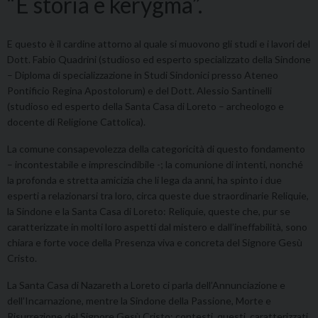
“E storia e kerygma”.
E questo è il cardine attorno al quale si muovono gli studi e i lavori del
Dott. Fabio Quadrini (studioso ed esperto specializzato della Sindone
– Diploma di specializzazione in Studi Sindonici presso Ateneo
Pontificio Regina Apostolorum) e del Dott. Alessio Santinelli
(studioso ed esperto della Santa Casa di Loreto – archeologo e
docente di Religione Cattolica).
La comune consapevolezza della categoricità di questo fondamento
– incontestabile e imprescindibile -; la comunione di intenti, nonché
la profonda e stretta amicizia che li lega da anni, ha spinto i due
esperti a relazionarsi tra loro, circa queste due straordinarie Reliquie,
la Sindone e la Santa Casa di Loreto: Reliquie, queste che, pur se
caratterizzate in molti loro aspetti dal mistero e dall’ineffabilità, sono
chiara e forte voce della Presenza viva e concreta del Signore Gesù
Cristo.
La Santa Casa di Nazareth a Loreto ci parla dell’Annunciazione e
dell’Incarnazione, mentre la Sindone della Passione, Morte e
Risurrezione del Signore Gesù Cristo: contesti, questi, caratterizzati