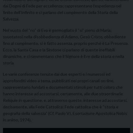
dai Dogmi di Fede per eccellenza; rappresentano l’esperienza nel
finito dell’Infinito e ci parlano del compimento della Storia della
Salvezza.
Nel vuoto del “no” di Eva è germogliato il “sì” pieno di Maria;
svuotatosi nella disobbedienza di Adamo, Gesù Cristo, obbediente
fino al compimento, si è fatto assenza, proprio perché è La Presenza.
Ecco, la Santa Casa e la Sindone ci parlano di queste ineffabili
dinamiche, e ci rammentano che il Signore è il re della storia e nella
storia.
Le varie conferenze tenute dai due esperti e i numerosi ed
approfonditi video a tema, pubblicati nei propri canali on-line,
rappresentano fondati e documentati stimoli per tutti coloro che
hanno interesse ad accostarsi, certamente, alle due straordinarie
Reliquie in questione, e, attraverso queste, interesse ad accostarsi,
decisamente, alla Fede Cattolica: Fede cattolica che è “storia e
geografia della salvezza” (Cf. Paolo VI, Esortazione Apostolica Nobis
in animo, 1974).