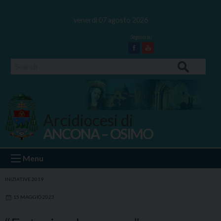
Skip
to
venerdì 07 agosto 2026
content
Facebook
Youtube
Search
Arcidiocesi di
ANCONA – OSIMO
Ancona Osimo
Menu
INIZIATIVE 2019
15 MAGGIO 2023