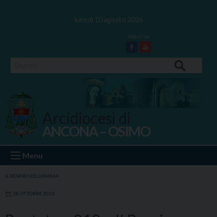
Skip
to
lunedì 10 agosto 2026
content
Facebook
Youtube
Search
Arcidiocesi di
ANCONA – OSIMO
Ancona Osimo
Menu
IL RESPIRO DELL'ANIMA
28 OTTOBRE 2023