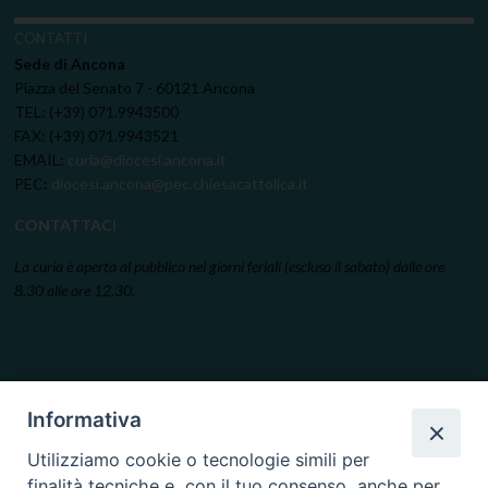
CONTATTI
Sede di Ancona
Piazza del Senato 7 - 60121 Ancona
TEL: (+39) 071.9943500
FAX: (+39) 071.9943521
EMAIL:
curia@diocesi.ancona.it
PEC:
diocesi.ancona@pec.chiesacattolica.it
CONTATTACI
La curia è aperta al pubblico nei giorni feriali (escluso il sabato) dalle ore
8.30 alle ore 12.30.
Informativa
Utilizziamo cookie o tecnologie simili per
finalità tecniche e, con il tuo consenso, anche per