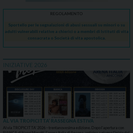
REGOLAMENTO
Sportello per le segnalazioni di abusi sessuali su minori o su
adulti vulnerabili relative a chierici o a membri di Istituti di vita
consacrata o Società di vita apostolica.
INIZIATIVE 2026
AL VIA TROPICITTA’ RASSEGNA ESTIVA
Al via TROPICITTA’ 2026 – trentanovesima edizione. Dopo l’apertura con
BIANCA di Nanni Moretti, l’arena Italia di Ancona, anticipa a giugno l’inizio del