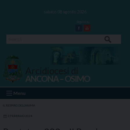
Skip
to
sabato 08 agosto 2026
content
Facebook
Youtube
Search
Arcidiocesi di
ANCONA – OSIMO
Ancona Osimo
Menu
IL RESPIRO DELL'ANIMA
3 FEBBRAIO 2024