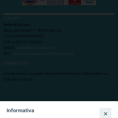
CONTATTI
Sede di Ancona
Piazza del Senato 7 - 60121 Ancona
TEL: (+39) 071.9943500
FAX: (+39) 071.9943521
EMAIL:
curia@diocesi.ancona.it
PEC:
diocesi.ancona@pec.chiesacattolica.it
CONTATTACI
La curia è aperta al pubblico nei giorni feriali (escluso il sabato) dalle ore
8.30 alle ore 12.30.
Informativa