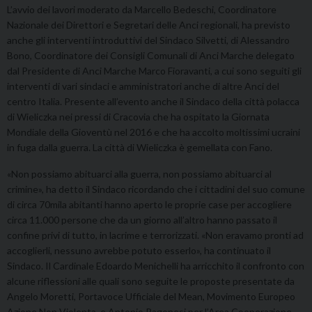
L’avvio dei lavori moderato da Marcello Bedeschi, Coordinatore
Nazionale dei Direttori e Segretari delle Anci regionali, ha previsto
anche gli interventi introduttivi del Sindaco Silvetti, di Alessandro
Bono, Coordinatore dei Consigli Comunali di Anci Marche delegato
dal Presidente di Anci Marche Marco Fioravanti, a cui sono seguiti gli
interventi di vari sindaci e amministratori anche di altre Anci del
centro Italia. Presente all’evento anche il Sindaco della città polacca
di Wieliczka nei pressi di Cracovia che ha ospitato la Giornata
Mondiale della Gioventù nel 2016 e che ha accolto moltissimi ucraini
in fuga dalla guerra. La città di Wieliczka è gemellata con Fano.
«Non possiamo abituarci alla guerra, non possiamo abituarci al
crimine», ha detto il Sindaco ricordando che i cittadini del suo comune
di circa 70mila abitanti hanno aperto le proprie case per accogliere
circa 11.000 persone che da un giorno all’altro hanno passato il
confine privi di tutto, in lacrime e terrorizzati. «Non eravamo pronti ad
accoglierli, nessuno avrebbe potuto esserlo», ha continuato il
Sindaco. Il Cardinale Edoardo Menichelli ha arricchito il confronto con
alcune riflessioni alle quali sono seguite le proposte presentate da
Angelo Moretti, Portavoce Ufficiale del Mean, Movimento Europeo
Azione Non Violenta, e Antonio Ragonesi per l’Area Cooperazione