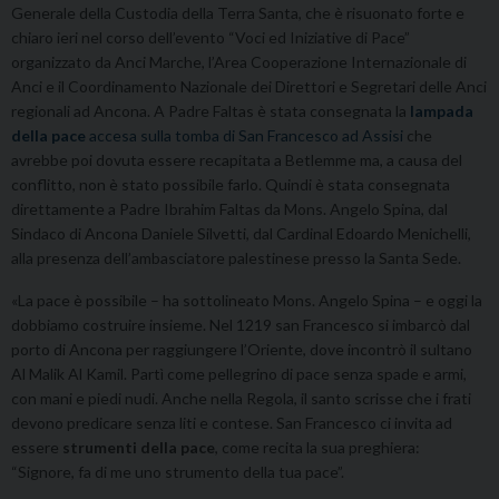
Generale della Custodia della Terra Santa, che è risuonato forte e
chiaro ieri nel corso dell’evento “Voci ed Iniziative di Pace”
organizzato da Anci Marche, l’Area Cooperazione Internazionale di
Anci e il Coordinamento Nazionale dei Direttori e Segretari delle Anci
regionali ad Ancona. A Padre Faltas è stata consegnata la
lampada
della pace
accesa sulla tomba di San Francesco ad Assisi
che
avrebbe poi dovuta essere recapitata a Betlemme ma, a causa del
conflitto, non è stato possibile farlo. Quindi è stata consegnata
direttamente a Padre Ibrahim Faltas da Mons. Angelo Spina, dal
Sindaco di Ancona Daniele Silvetti, dal Cardinal Edoardo Menichelli,
alla presenza dell’ambasciatore palestinese presso la Santa Sede.
«La pace è possibile – ha sottolineato Mons. Angelo Spina – e oggi la
dobbiamo costruire insieme. Nel 1219 san Francesco si imbarcò dal
porto di Ancona per raggiungere l’Oriente, dove incontrò il sultano
Al Malik Al Kamil. Partì come pellegrino di pace
senza spade e armi,
con mani e piedi nudi. Anche nella Regola, il santo scrisse che i frati
devono predicare senza liti e contese. San Francesco ci invita ad
essere
strumenti della pace
, come recita la sua preghiera:
“Signore, fa di me uno strumento della tua pace”.