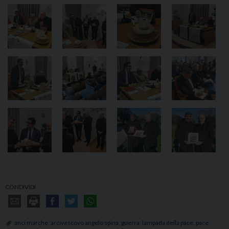
CONDIVIDI
anci marche
,
arcivescovo angelo spina
,
guerra
,
lampada della pace
,
pace
,