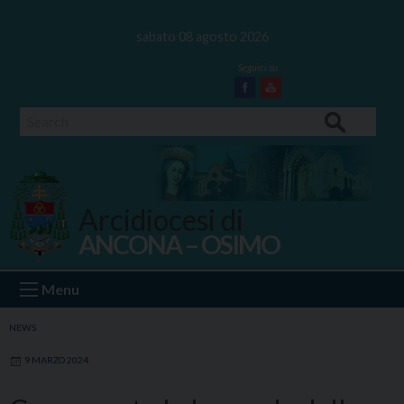
Skip
to
sabato 08 agosto 2026
content
Facebook
Youtube
Search
Arcidiocesi di
ANCONA – OSIMO
Ancona Osimo
Menu
NEWS
9 MARZO 2024