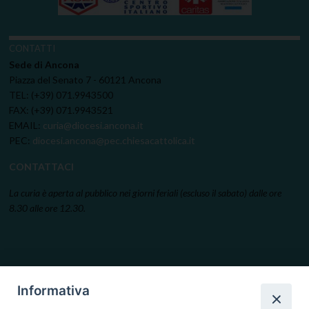
CONTATTI
Sede di Ancona
Piazza del Senato 7 - 60121 Ancona
TEL: (+39) 071.9943500
FAX: (+39) 071.9943521
EMAIL:
curia@diocesi.ancona.it
PEC:
diocesi.ancona@pec.chiesacattolica.it
CONTATTACI
La curia è aperta al pubblico nei giorni feriali (escluso il sabato) dalle ore
8.30 alle ore 12.30.
Informativa