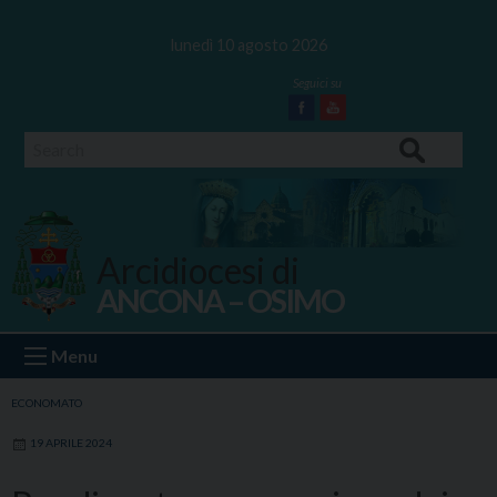
Skip
to
lunedì 10 agosto 2026
content
Facebook
Youtube
Search
Arcidiocesi di
ANCONA – OSIMO
Ancona Osimo
Menu
ECONOMATO
19 APRILE 2024