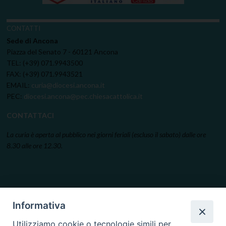
CONTATTI
Sede di Ancona
Piazza del Senato 7 - 60121 Ancona
TEL: (+39) 071.9943500
FAX: (+39) 071.9943521
EMAIL:
curia@diocesi.ancona.it
PEC:
diocesi.ancona@pec.chiesacattolica.it
CONTATTACI
La curia è aperta al pubblico nei giorni feriali (escluso il sabato) dalle ore
8.30 alle ore 12.30.
Informativa
Utilizziamo cookie o tecnologie simili per