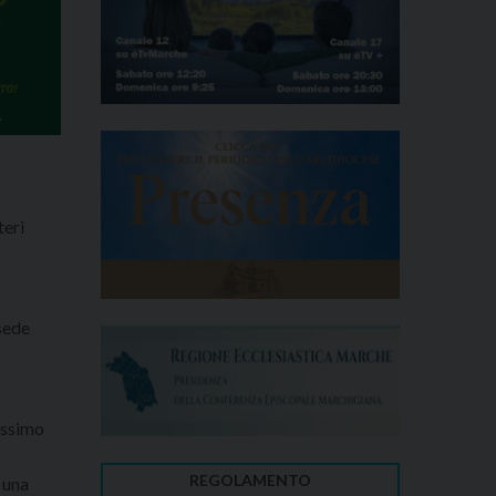
teri
 sede
massimo
REGOLAMENTO
 una