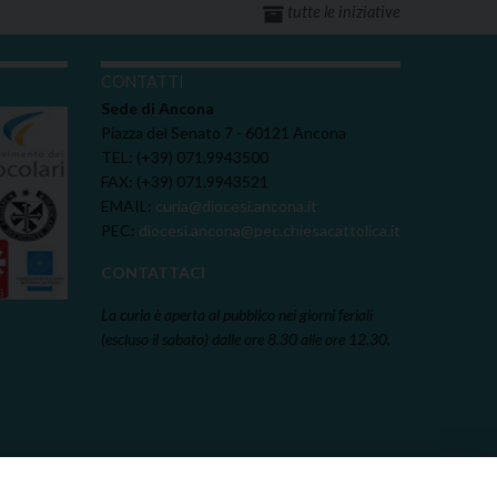
tutte le iniziative
I
CONTATTI
Sede di Ancona
Piazza del Senato 7 - 60121 Ancona
TEL: (+39) 071.9943500
FAX: (+39) 071.9943521
EMAIL:
curia@diocesi.ancona.it
PEC:
diocesi.ancona@pec.chiesacattolica.it
CONTATTACI
La curia è aperta al pubblico nei giorni feriali
(escluso il sabato) dalle ore 8.30 alle ore 12.30.