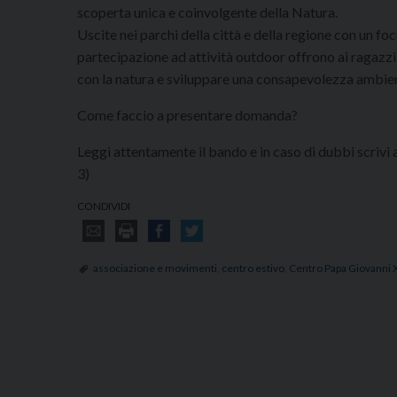
scoperta unica e coinvolgente della Natura.
Uscite nei parchi della città e della regione con un foc
partecipazione ad attività outdoor offrono ai ragazzi
con la natura e sviluppare una consapevolezza ambien
Come faccio a presentare domanda?
Leggi attentamente il bando e in caso di dubbi scrivi
3)
CONDIVIDI
associazione e movimenti
,
centro estivo
,
Centro Papa Giovanni X