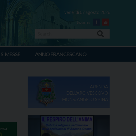
venerdì 07 agosto 2026
Facebook
Youtube
Search
 S. MESSE
ANNO FRANCESCANO
AGENDA
DELL'ARCIVESCOVO
MONS. ANGELO SPINA