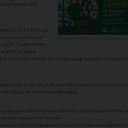
 della Famiglia della
1/2010 e il 31/12/2018 che
o per lo stradario) e/o
Locandina con dettagli e foto di alcuni bambini
e dell’I.C. Posatora Piano
imaria Elia; Scuola
i. I posti sono limitati, verrà stilata una graduatoria in base ai cri
dalle ore 08.30 alle ore 14.30 (merenda e pranzo inclusi), presso la
 Calcutta n. 1 ad Ancona (
Google Maps
).
resso gli spazi della Fondazione che presso la vicina palestra Pala
on la coop. Natura in Movimento.
animatori ambientali, guide escursionistiche e operatori teatrali per