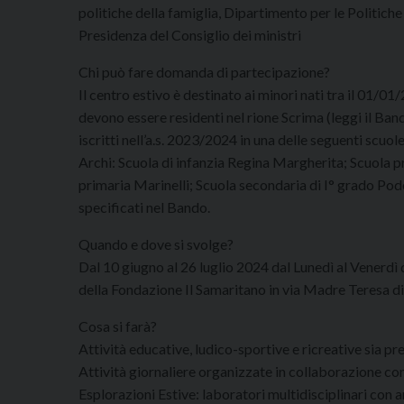
politiche della famiglia, Dipartimento per le Politiche
Presidenza del Consiglio dei ministri
Chi può fare domanda di partecipazione?
Il centro estivo è destinato ai minori nati tra il 01/0
devono essere residenti nel rione Scrima (leggi il Band
iscritti nell’a.s. 2023/2024 in una delle seguenti scuol
Archi: Scuola di infanzia Regina Margherita; Scuola pr
primaria Marinelli; Scuola secondaria di I° grado Podest
specificati nel Bando.
Quando e dove si svolge?
Dal 10 giugno al 26 luglio 2024 dal Lunedì al Venerdì 
della Fondazione Il Samaritano in via Madre Teresa di
Cosa si farà?
Attività educative, ludico-sportive e ricreative sia p
Attività giornaliere organizzate in collaborazione c
Esplorazioni Estive: laboratori multidisciplinari con 