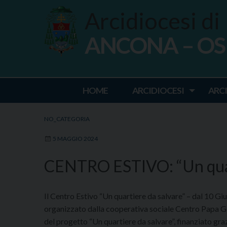
Skip
Arcidiocesi di
to
content
ANCONA – O
Ancona Osim
HOME
ARCIDIOCESI
ARC
NO_CATEGORIA
5 MAGGIO 2024
CENTRO ESTIVO: “Un quar
Il Centro Estivo “Un quartiere da salvare” – dal 10 Gi
organizzato dalla cooperativa sociale Centro Papa Gi
del progetto “Un quartiere da salvare”, finanziato graz