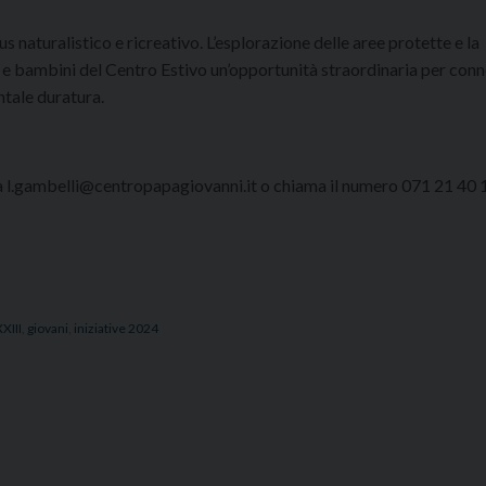
us naturalistico e ricreativo. L’esplorazione delle aree protette e la
 e bambini del Centro Estivo un’opportunità straordinaria per conn
tale duratura.
 a l.gambelli@centropapagiovanni.it o chiama il numero 071 21 40 1
XIII
,
giovani
,
iniziative 2024