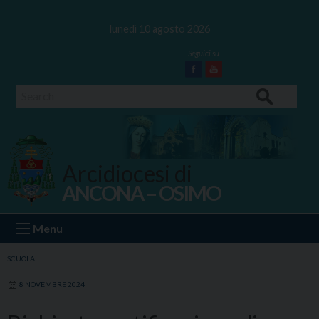
Skip
to
lunedì 10 agosto 2026
content
Facebook
Youtube
Search
Arcidiocesi di
ANCONA – OSIMO
Ancona Osimo
Menu
SCUOLA
8 NOVEMBRE 2024