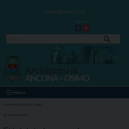
Skip
to
sabato 08 agosto 2026
content
Facebook
Youtube
Search
Arcidiocesi di
ANCONA – OSIMO
Ancona Osimo
Menu
CAMMINO SINODALE
,
NEWS
1 APRILE 2025