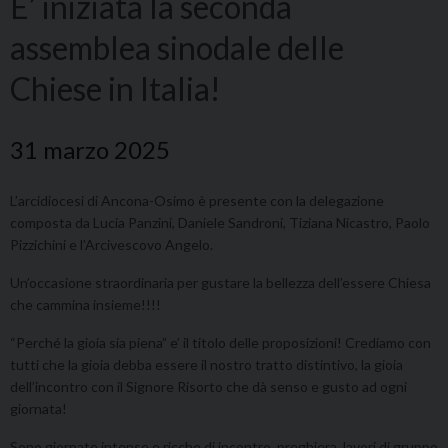
E’ iniziata la seconda
assemblea sinodale delle
Chiese in Italia!
31 marzo 2025
L’arcidiocesi di Ancona-Osimo è presente con la delegazione
composta da Lucia Panzini, Daniele Sandroni, Tiziana Nicastro, Paolo
Pizzichini e l’Arcivescovo Angelo.
Un’occasione straordinaria per gustare la bellezza dell’essere Chiesa
che cammina insieme!!!!
“Perché la gioia sia piena” e’ il titolo delle proposizioni! Crediamo con
tutti che la gioia debba essere il nostro tratto distintivo, la gioia
dell’incontro con il Signore Risorto che dà senso e gusto ad ogni
giornata!
Sono giornate intense e ricche di incontro, preghiera, lavori di gruppo