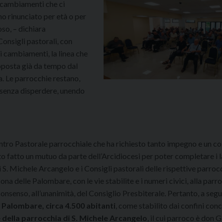
 cambiamenti che ci
no rinunciato per età o per
so, – dichiara
Consigli pastorali, con
 i cambiamenti, la linea che
oposta già da tempo dal
. Le parrocchie restano,
o senza disperdere, unendo
ntro Pastorale parrocchiale che ha richiesto tanto impegno e un co
to fatto un mutuo da parte dell’Arcidiocesi per poter completare i l
 S. Michele Arcangelo e i Consigli pastorali delle rispettive parrocc
 zona delle Palombare, con le vie stabilite e i numeri civici, alla parr
nsenso, all’unanimità, del Consiglio Presbiterale. Pertanto, a segu
e Palombare, circa 4.500 abitanti
, come stabilito dai confini con
della parrocchia di S. Michele Arcangelo
, il cui parroco è don 