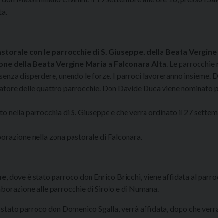
ta.
astorale con le parrocchie di S. Giuseppe, della Beata Vergin
zione della Beata Vergine Maria a Falconara Alta
. Le parrocchie 
 senza disperdere, unendo le forze. I parroci lavoreranno insieme. 
atore delle quattro parrocchie. Don Davide Duca viene nominato 
o nella parrocchia di S. Giuseppe e che verrà ordinato il 27 settem
aborazione nella zona pastorale di Falconara.
ne
, dove è stato parroco don Enrico Bricchi, viene affidata al parr
aborazione alle parrocchie di Sirolo e di Numana.
è stato parroco don Domenico Sgalla, verrà affidata, dopo che ver