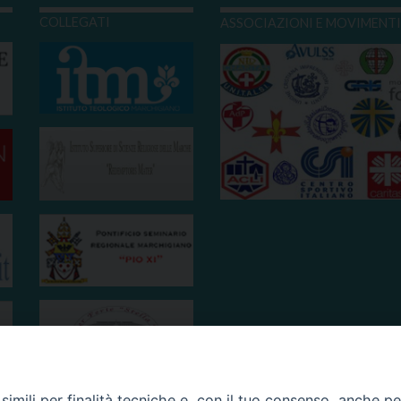
COLLEGATI
ASSOCIAZIONI E MOVIMENT
imili per finalità tecniche e, con il tuo consenso, anche per 