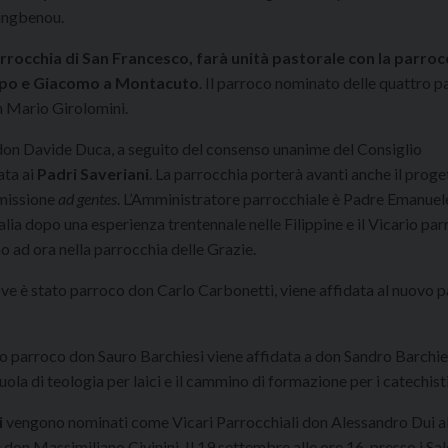
ungbenou.
rrocchia di San Francesco, farà unità pastorale con la parrocc
lippo e Giacomo a Montacuto
. Il parroco nominato delle quattro p
on Mario Girolomini.
 don Davide Duca, a seguito del consenso unanime del Consiglio
ata ai
Padri Saveriani
. La parrocchia porterà avanti anche il proge
 missione
ad gentes
. L’Amministratore parrocchiale è Padre Emanue
talia dopo una esperienza trentennale nelle Filippine e il Vicario pa
no ad ora nella parrocchia delle Grazie.
ove è stato parroco don Carlo Carbonetti, viene affidata al nuovo 
to parroco don Sauro Barchiesi viene affidata a don Sandro Barchie
ola di teologia per laici e il cammino di formazione per i catechisti
i
vengono nominati come Vicari Parrocchiali don Alessandro Dui al
don Massimiliano Civinini. Il 19 settembre alle ore 16, presso i Sal