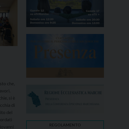
sto che,
avori.
hie, si è
occhia di
ito del
cordati
REGOLAMENTO
Giovanni