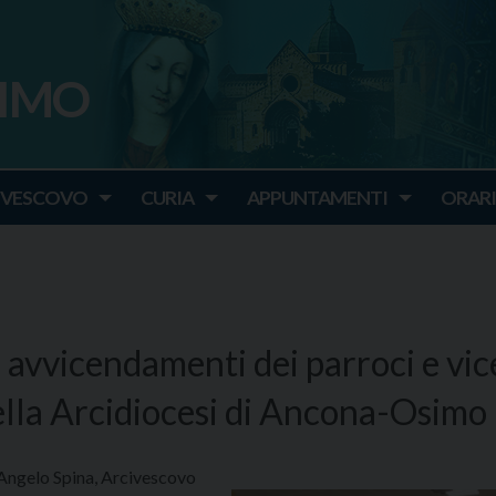
SIMO
o
IVESCOVO
CURIA
APPUNTAMENTI
ORARI
 avvicendamenti dei parroci e vic
ella Arcidiocesi di Ancona-Osimo
. Angelo Spina, Arcivescovo