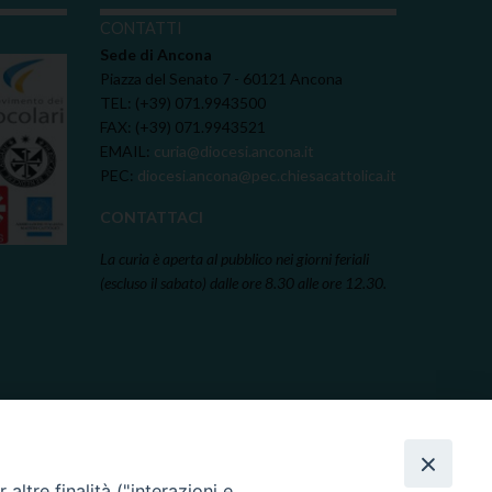
I
CONTATTI
Sede di Ancona
Piazza del Senato 7 - 60121 Ancona
TEL: (+39) 071.9943500
FAX: (+39) 071.9943521
EMAIL:
curia@diocesi.ancona.it
PEC:
diocesi.ancona@pec.chiesacattolica.it
CONTATTACI
La curia è aperta al pubblico nei giorni feriali
(escluso il sabato) dalle ore 8.30 alle ore 12.30.
altre finalità ("interazioni e