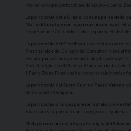
Moroni e vicario parrocchiale don Ludovic Senou Zo
La
parrocchia delle Grazie, con una parte della pa
Maria di Loreto e con la parrocchia dei Santi Fi
è don Samuele Costantini, il vicario parrocchiale è d
La
parrocchia del Crocifisso
, dove è stato parroco
Presbiterale e del Collegio dei Consultori, viene affid
avviato, per persone provenienti da altri paesi, per la
Borelli, originario di Viadana, Mantova, rientrato in I
è Padre Diego Pirani che ha ricoperto tale incarico fi
La
parrocchia del Sacro Cuore a Passo Varano
, d
don Giovanni Varagona.
La
parrocchia di S. Gaspare del Bufalo
, dove è sta
Sauro sarà vice parroco con l’impegno di seguire la scu
Nella
parrocchia della Sacra Famiglia dei Salesian
don Angelo Passeri e don Vittorio Cunsolo al posto di 