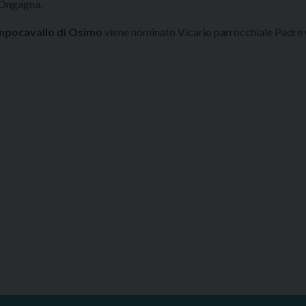
a Ongagna.
mpocavallo di Osimo
viene nominato Vicario parrocchiale Padre