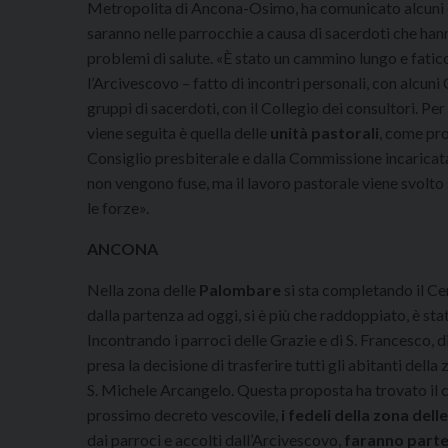
Metropolita di Ancona-Osimo, ha comunicato alcuni
saranno nelle parrocchie a causa di sacerdoti che han
problemi di salute. «È stato un cammino lungo e fatico
l’Arcivescovo – fatto di incontri personali, con alcuni 
gruppi di sacerdoti, con il Collegio dei consultori. Per
viene seguita è quella delle
unità pastorali
, come pr
Consiglio presbiterale e dalla Commissione incaricata
non vengono fuse, ma il lavoro pastorale viene svolt
le forze».
ANCONA
Nella zona delle
Palombare
si sta completando il Ce
dalla partenza ad oggi, si è più che raddoppiato, è sta
Incontrando i parroci delle Grazie e di S. Francesco, di
presa la decisione di trasferire tutti gli abitanti della
S. Michele Arcangelo. Questa proposta ha trovato il co
prossimo decreto vescovile,
i fedeli della zona dell
dai parroci e accolti dall’Arcivescovo,
faranno parte 