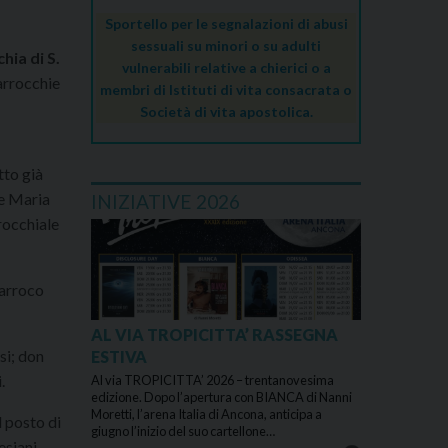
Sportello per le segnalazioni di abusi
sessuali su minori o su adulti
hia di S.
vulnerabili relative a chierici o a
arrocchie
membri di Istituti di vita consacrata o
Società di vita apostolica.
tto già
le Maria
INIZIATIVE 2026
rrocchiale
parroco
AL VIA TROPICITTA’ RASSEGNA
si; don
ESTIVA
.
Al via TROPICITTA’ 2026 – trentanovesima
edizione. Dopo l’apertura con BIANCA di Nanni
Moretti, l’arena Italia di Ancona, anticipa a
 posto di
giugno l’inizio del suo cartellone…
esiani,