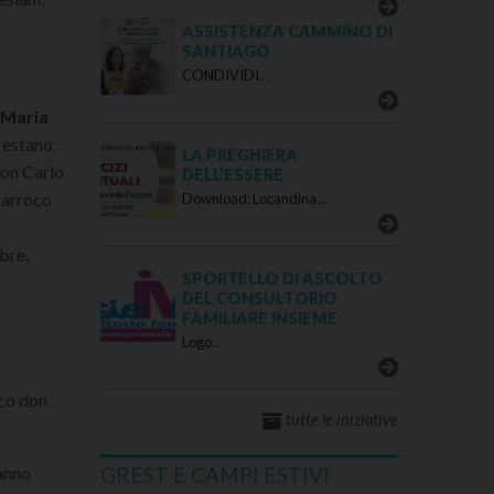
ASSISTENZA CAMMINO DI
SANTIAGO
CONDIVIDI…
e Maria
restano,
LA PREGHIERA
Don Carlo
DELL’ESSERE
parroco
Download: Locandina…
bre,
SPORTELLO DI ASCOLTO
DEL CONSULTORIO
FAMILIARE INSIEME
Logo…
oco don
tutte le iniziative
ranno
GREST E CAMPI ESTIVI