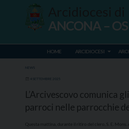
Skip
Arcidiocesi di
to
content
ANCONA – O
Ancona Osim
HOME
ARCIDIOCESI
ARC
NEWS
4 SETTEMBRE 2025
L’Arcivescovo comunica gli
parroci nelle parrocchie d
Questa mattina, durante il ritiro del clero, S. E. Mons