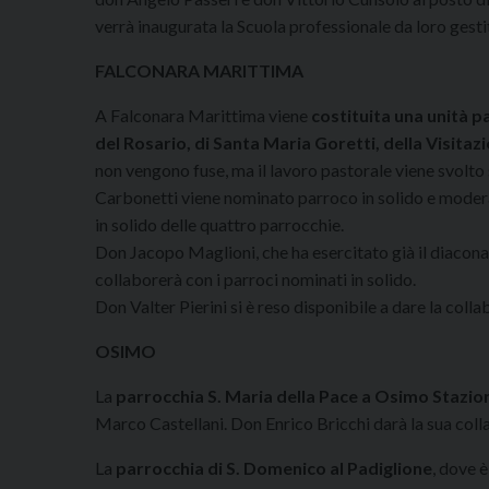
verrà inaugurata la Scuola professionale da loro gesti
FALCONARA MARITTIMA
A Falconara Marittima viene
costituita una unità p
del Rosario, di Santa Maria Goretti, della Visita
non vengono fuse, ma il lavoro pastorale viene svolto
Carbonetti viene nominato parroco in solido e moder
in solido delle quattro parrocchie.
Don Jacopo Maglioni, che ha esercitato già il diaconat
collaborerà con i parroci nominati in solido.
Don Valter Pierini si è reso disponibile a dare la coll
OSIMO
La
parrocchia S. Maria della Pace a Osimo Stazio
Marco Castellani. Don Enrico Bricchi darà la sua coll
La
parrocchia di S. Domenico al Padiglione
, dove 