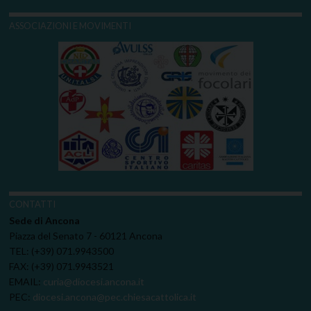
ASSOCIAZIONI E MOVIMENTI
CONTATTI
Sede di Ancona
Piazza del Senato 7 - 60121 Ancona
TEL: (+39) 071.9943500
FAX: (+39) 071.9943521
EMAIL:
curia@diocesi.ancona.it
PEC:
diocesi.ancona@pec.chiesacattolica.it