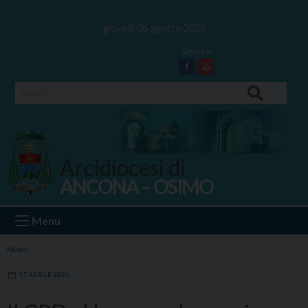
Skip
to
giovedì 06 agosto 2026
content
Facebook
Youtube
Search
Arcidiocesi di
ANCONA – OSIMO
Ancona Osimo
Menu
NEWS
17 APRILE 2026