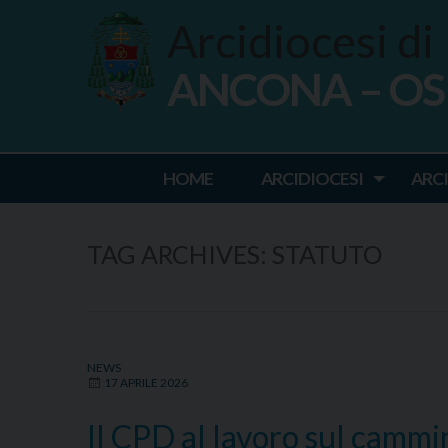
Skip
Arcidiocesi di
to
content
ANCONA – O
Ancona Osim
HOME
ARCIDIOCESI
ARC
TAG ARCHIVES:
STATUTO
NEWS
17 APRILE 2026
Il CPD al lavoro sul cammi