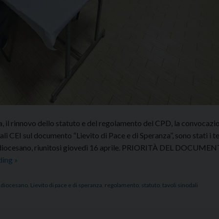
, il rinnovo dello statuto e del regolamento del CPD, la convocazio
i CEI sul documento “Lievito di Pace e di Speranza”, sono stati i te
le diocesano, riunitosi giovedì 16 aprile. PRIORITÀ DEL DOCUME
Il
ding
»
CPD
al
e diocesano
,
Lievito di pace e di speranza
,
regolamento
,
statuto
,
tavoli sinodali
lavoro
sul