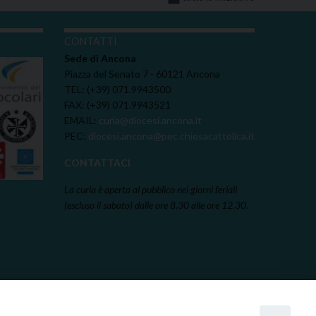
I
CONTATTI
Sede di Ancona
Piazza del Senato 7 - 60121 Ancona
TEL: (+39) 071.9943500
FAX: (+39) 071.9943521
EMAIL:
curia@diocesi.ancona.it
PEC:
diocesi.ancona@pec.chiesacattolica.it
CONTATTACI
La curia è aperta al pubblico nei giorni feriali
(escluso il sabato) dalle ore 8.30 alle ore 12.30.