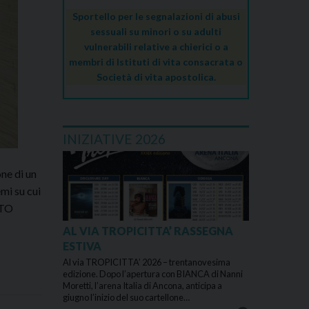
Sportello per le segnalazioni di abusi
sessuali su minori o su adulti
vulnerabili relative a chierici o a
membri di Istituti di vita consacrata o
Società di vita apostolica.
INIZIATIVE 2026
ne di un
mi su cui
NTO
AL VIA TROPICITTA’ RASSEGNA
ESTIVA
Al via TROPICITTA’ 2026 – trentanovesima
edizione. Dopo l’apertura con BIANCA di Nanni
Moretti, l’arena Italia di Ancona, anticipa a
giugno l’inizio del suo cartellone…